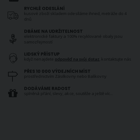
RYCHLÉ ODESLÁNÍ
kusové zboží skladem odesíláme ihned, metráže do 4
dnů
DBÁME NA UDRŽITELNOST
elektronické faktury a 100% recyklované obaly jsou
samozřejmostí
LIDSKÝ PŘÍSTUP
když nenajdete
odpověď na svůj dotaz
, kontaktujte nás
PŘES 10 000 VÝDEJNÍCH MÍST
prostřednictvím Zásilkovny nebo Balíkovny
DODÁVÁME RADOST
splněná přání, slevy, akce, soutěže a ještě víc...