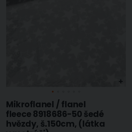
obrázky
Přeskočit
Mikroflanel / flanel
na
začátek
fleece 8918686-50 šedé
galerie
hvězdy, š.150cm, (látka
s
obrázky