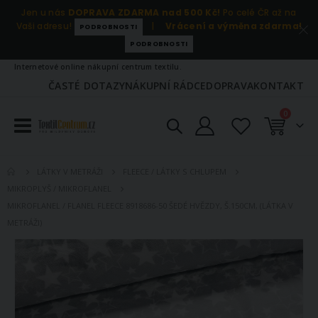
Jen u nás
DOPRAVA ZDARMA nad 500 Kč!
Po celé ČR až na
Vaši adresu!
|
Vrácení a výměna zdarma!
PODROBNOSTI
PODROBNOSTI
Internetové online nákupní centrum textilu.
ČASTÉ DOTAZY
NÁKUPNÍ RÁDCE
DOPRAVA
KONTAKT
položky
0
Košík
LÁTKY V METRÁŽI
FLEECE / LÁTKY S CHLUPEM
MIKROPLYŠ / MIKROFLANEL
MIKROFLANEL / FLANEL FLEECE 8918686-50 ŠEDÉ HVĚZDY, Š.150CM, (LÁTKA V
METRÁŽI)
Přeskočit
na
konec
galerie
s