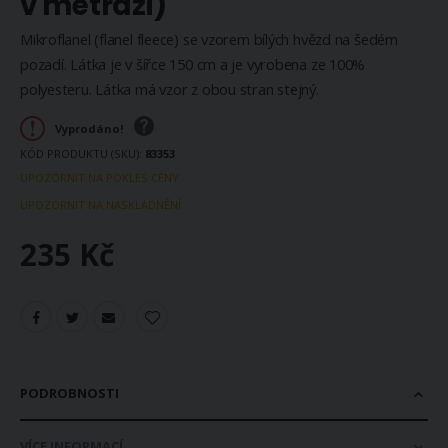
v metráži)
Mikroflanel (flanel fleece) se vzorem bílých hvězd na šedém
pozadí. Látka je v šířce 150 cm a je vyrobena ze 100%
polyesteru. Látka má vzor z obou stran stejný.
Vyprodáno!
KÓD PRODUKTU (SKU)
83353
UPOZORNIT NA POKLES CENY
UPOZORNIT NA NASKLADNĚNÍ
235 Kč
PODROBNOSTI
VÍCE INFORMACÍ