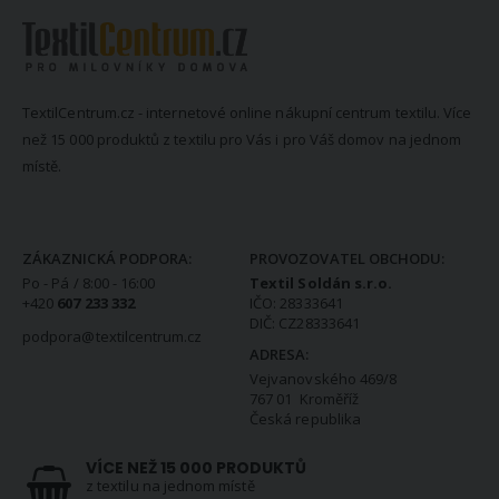
TextilCentrum.cz - internetové online nákupní centrum textilu. Více
než 15 000 produktů z textilu pro Vás i pro Váš domov na jednom
místě.
KONTAKTNÍ INFORMACE
ZÁKAZNICKÁ PODPORA:
PROVOZOVATEL OBCHODU:
Po - Pá / 8:00 - 16:00
Textil Soldán s.r.o.
+420
607 233 332
IČO: 28333641
DIČ: CZ28333641
podpora@textilcentrum.cz
ADRESA:
Vejvanovského 469/8
767 01 Kroměříž
Česká republika
VÍCE NEŽ 15 000 PRODUKTŮ
z textilu na jednom místě