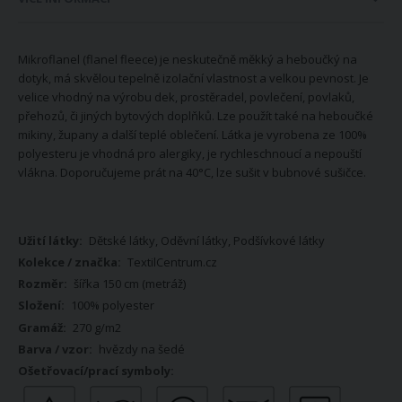
Mikroflanel (flanel fleece) je neskutečně měkký a heboučký na
dotyk, má skvělou tepelně izolační vlastnost a velkou pevnost. Je
velice vhodný na výrobu dek, prostěradel, povlečení, povlaků,
přehozů, či jiných bytových doplňků. Lze použít také na heboučké
mikiny, župany a další teplé oblečení. Látka je vyrobena ze 100%
polyesteru je vhodná pro alergiky, je rychleschnoucí a nepouští
vlákna. Doporučujeme prát na 40°C, lze sušit v bubnové sušičce.
Více
Dětské látky, Oděvní látky, Podšívkové látky
informací
TextilCentrum.cz
šířka 150 cm (metráž)
100% polyester
270 g/m2
hvězdy na šedé