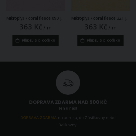
Mikroplyš / coral fleece 090 jednobarevná světle růžová, š.160cm (látka v metráži)
Mikroplyš / coral fleece 321 jednobarevná světle žlutá, š.160cm (látka v metráži)
363 Kč
363 Kč
/ m
/ m
PŘIDEJ DO KOŠÍKU
PŘIDEJ DO KOŠÍKU
DOPRAVA ZDARMA NAD 500 KČ
Jen u nás!
DOPRAVA ZDARMA
na adresu, do Zásilkovny nebo
Balíkovny!