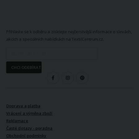
NEWSLETTER
Přihlaste se k odběru a získtejte nejčerstvější informace o slevách,
akcích a speciálních nabídkách na TextilCentrum.cz.
CHCI ODEBÍRAT
SLEDUJTE NÁS
VŠE O NÁKUPU
Doprava a platba
Vrácení a výměna zboží
Reklamace
Časté dotazy - poradna
Obchodní podmínky