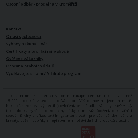
Osobní odběr - prodejna v Kroměříži
VŠE O NÁS
Kontakt
O naší společnosti
Výhody nákupu u nás
Certifikáty a prohlášení o shodě
Ověřeno zákazníky
Ochrana osobních údajů
Vydělávejte s námi / Affiliate program
TextilCentrum.cz - internetové online nákupní centrum textilu. Více než
15 000 produktů z textilu pro Vás i pro Váš domov na jednom místě.
Nakoupíte zde bytový textil (povlečení, prostěradla, záclony, závěsy ...),
textil do kuchyně i do koupelny, látky v metráži (oděvní, dekorační i
speciální), vlny a příze, textilní galanterii, textil pro děti, pánské košile a
kravaty, oděvní doplňky a nepřeberné množství dalších produktů z textilu.