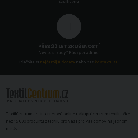
Zásilkovnu!
PŘES 20 LET ZKUŠENOSTÍ
Nevíte si rady? Rádi poradíme.
Přečtěte si
nejčastější dotazy
nebo nás
kontaktujte
!
TextilCentrum.cz - internetové online nákupní centrum textilu. Více
než 15 000 produktů z textilu pro Vás i pro Váš domov na jednom
místě.