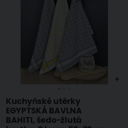
obrázky
Přeskočit
Kuchyňské utěrky
na
začátek
EGYPTSKÁ BAVLNA
galerie
BAHITI, šedo-žlutá
s
obrázky