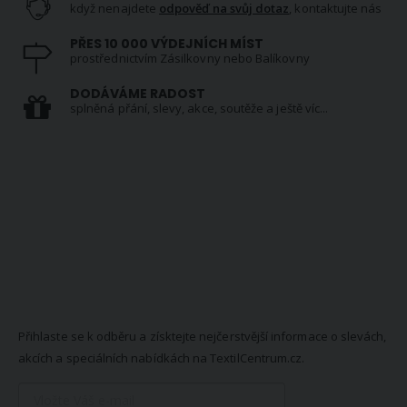
když nenajdete
odpověď na svůj dotaz
, kontaktujte nás
PŘES 10 000 VÝDEJNÍCH MÍST
prostřednictvím Zásilkovny nebo Balíkovny
DODÁVÁME RADOST
splněná přání, slevy, akce, soutěže a ještě víc...
NEWSLETTER
Přihlaste se k odběru a získtejte nejčerstvější informace o slevách,
akcích a speciálních nabídkách na TextilCentrum.cz.