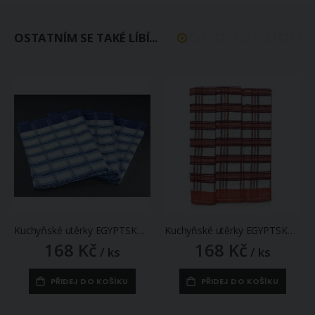
OSTATNÍM SE TAKÉ LÍBÍ...
Kuchyňské utěrky EGYPTSKÁ BAVLNA 18, modré střední káro, 3 kusy, 50x70cm
Kuchyňské utěrky EGYPTSKÁ BAVLNA 19, lososové střední káro, 3 kusy, 50x70cm
168 Kč
168 Kč
/ ks
/ ks
PŘIDEJ DO KOŠÍKU
PŘIDEJ DO KOŠÍKU