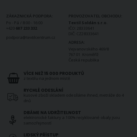
KONTAKTNÍ INFORMACE
ZÁKAZNICKÁ PODPORA:
PROVOZOVATEL OBCHODU:
Po - Pá / 8:00 - 16:00
Textil Soldán s.r.o.
+420
607 233 332
IČO: 28333641
DIČ: CZ28333641
podpora@textilcentrum.cz
ADRESA:
Vejvanovského 469/8
767 01 Kroměříž
Česká republika
VÍCE NEŽ 15 000 PRODUKTŮ
z textilu na jednom místě
RYCHLÉ ODESLÁNÍ
kusové zboží skladem odesíláme ihned, metráže do 4
dnů
DBÁME NA UDRŽITELNOST
elektronické faktury a 100% recyklované obaly jsou
samozřejmostí
LIDSKÝ PŘÍSTUP