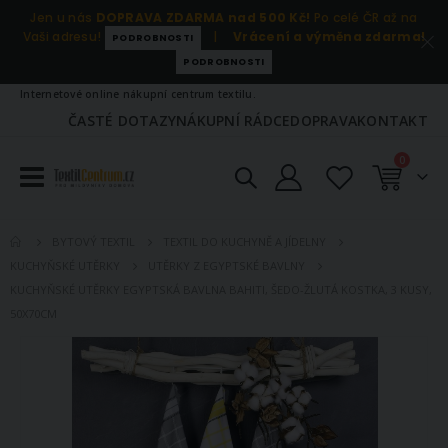
Jen u nás
DOPRAVA ZDARMA nad 500 Kč!
Po celé ČR až na
Vaši adresu!
|
Vrácení a výměna zdarma!
PODROBNOSTI
PODROBNOSTI
Internetové online nákupní centrum textilu.
ČASTÉ DOTAZY
NÁKUPNÍ RÁDCE
DOPRAVA
KONTAKT
položky
0
Košík
BYTOVÝ TEXTIL
TEXTIL DO KUCHYNĚ A JÍDELNY
KUCHYŇSKÉ UTĚRKY
UTĚRKY Z EGYPTSKÉ BAVLNY
KUCHYŇSKÉ UTĚRKY EGYPTSKÁ BAVLNA BAHITI, ŠEDO-ŽLUTÁ KOSTKA, 3 KUSY,
50X70CM
Přeskočit
na
konec
galerie
s