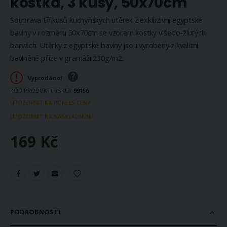
kostka, 3 kusy, 50x70cm
Souprava tří kusů kuchyňských utěrek z exkluzivní egyptské
bavlny v rozměru 50x70cm se vzorem kostky v šedo-žlutých
barvách. Utěrky z egyptské bavlny jsou vyrobeny z kvalitní
bavlněné příze v gramáži 230g/m2.
Vyprodáno!
KÓD PRODUKTU (SKU)
99156
UPOZORNIT NA POKLES CENY
UPOZORNIT NA NASKLADNĚNÍ
169 Kč
PODROBNOSTI