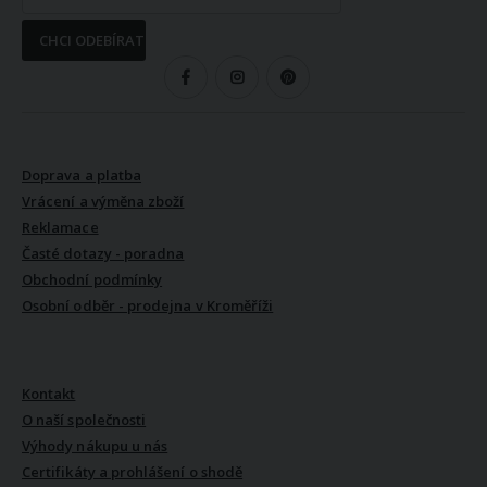
CHCI ODEBÍRAT
SLEDUJTE NÁS
VŠE O NÁKUPU
Doprava a platba
Vrácení a výměna zboží
Reklamace
Časté dotazy - poradna
Obchodní podmínky
Osobní odběr - prodejna v Kroměříži
VŠE O NÁS
Kontakt
O naší společnosti
Výhody nákupu u nás
Certifikáty a prohlášení o shodě