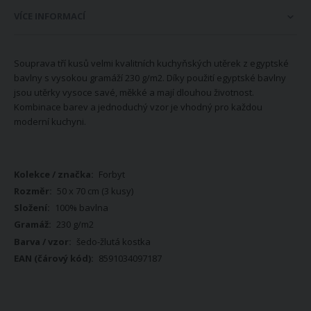
VÍCE INFORMACÍ
Souprava tří kusů velmi kvalitních kuchyňských utěrek z egyptské
bavlny s vysokou gramáží 230 g/m2. Díky použití egyptské bavlny
jsou utěrky vysoce savé, měkké a mají dlouhou životnost.
Kombinace barev a jednoduchý vzor je vhodný pro každou
moderní kuchyni.
Více
Forbyt
informací
50 x 70 cm (3 kusy)
100% bavlna
230 g/m2
šedo-žlutá kostka
8591034097187