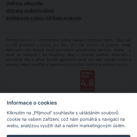
Ověřeno zákazníky
Ochrana osobních údajů
Vydělávejte s námi / Affiliate program
TextilCentrum.cz - internetové online nákupní centrum textilu. Více než
15 000 produktů z textilu pro Vás i pro Váš domov na jednom místě.
Nakoupíte zde bytový textil (povlečení, prostěradla, záclony, závěsy ...),
textil do kuchyně i do koupelny, látky v metráži (oděvní, dekorační i
speciální), vlny a příze, textilní galanterii, textil pro děti, pánské košile a
kravaty, oděvní doplňky a nepřeberné množství dalších produktů z textilu.
Informace o cookies
Kliknutím na „Přijmout“ souhlasíte s ukládáním souborů
cookie na vašem zařízení, což nám pomáhá s navigací na
webu, analýzou využití dat a naším marketingovým úsilím.