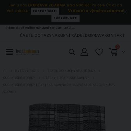
Jen u nás
DOPRAVA ZDARMA nad 500 Kč!
Po celé ČR až na
Vaši adresu!
|
Vrácení a výměna zdarma!
PODROBNOSTI
PODROBNOSTI
Internetové online nákupní centrum textilu.
ČASTÉ DOTAZY
NÁKUPNÍ RÁDCE
DOPRAVA
KONTAKT
položky
0
Košík
BYTOVÝ TEXTIL
TEXTIL DO KUCHYNĚ A JÍDELNY
KUCHYŇSKÉ UTĚRKY
UTĚRKY Z EGYPTSKÉ BAVLNY
KUCHYŇSKÉ UTĚRKY EGYPTSKÁ BAVLNA 79, TMAVĚ ŠEDÉ KÁRO, 3 KUSY,
50X70CM
Přeskočit
na
konec
galerie
s