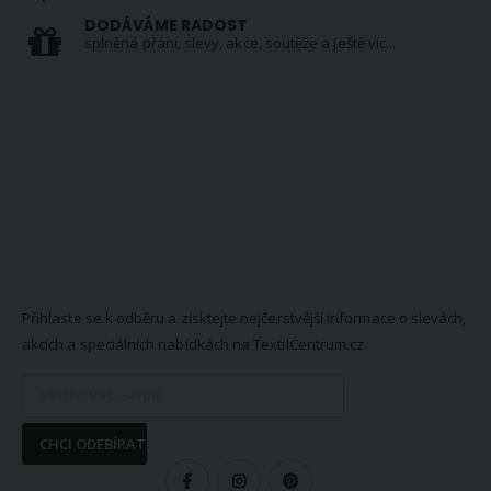
DODÁVÁME RADOST
splněná přání, slevy, akce, soutěže a ještě víc...
NEWSLETTER
Přihlaste se k odběru a získtejte nejčerstvější informace o slevách,
akcích a speciálních nabídkách na TextilCentrum.cz.
CHCI ODEBÍRAT
SLEDUJTE NÁS