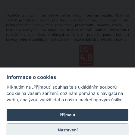
TextilCentrum.cz - internetové online nákupní centrum textilu. Více než
15 000 produktů z textilu pro Vás i pro Váš domov na jednom místě.
Nakoupíte zde bytový textil (povlečení, prostěradla, záclony, závěsy ...),
textil do kuchyně i do koupelny, látky v metráži (oděvní, dekorační i
speciální), vlny a příze, textilní galanterii, textil pro děti, pánské košile a
kravaty, oděvní doplňky a nepřeberné množství dalších produktů z textilu.
Informace o cookies
Kliknutím na „Přijmout“ souhlasíte s ukládáním souborů
cookie na vašem zařízení, což nám pomáhá s navigací na
webu, analýzou využití dat a naším marketingovým úsilím.
Příjmout
Nastavení
©
TextilCentrum.cz