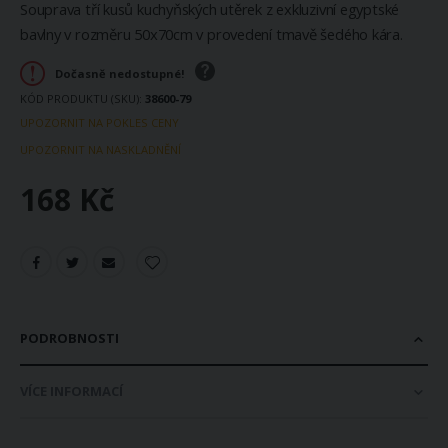
Souprava tří kusů kuchyňských utěrek z exkluzivní egyptské
bavlny v rozměru 50x70cm v provedení tmavě šedého kára.
Dočasně nedostupné!
KÓD PRODUKTU (SKU)
38600-79
UPOZORNIT NA POKLES CENY
UPOZORNIT NA NASKLADNĚNÍ
168 Kč
PODROBNOSTI
VÍCE INFORMACÍ