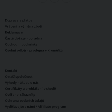
VŠE O NÁKUPU
Doprava a platba
Vrácení a výměna zboží
Reklamace
Časté dotazy - poradna
Obchodní podmínky
Osobní odběr - prodejna v Kroměříži
VŠE O NÁS
Kontakt
O naší společnosti
Výhody nákupu u nás
Certifikáty a prohlášení o shodě
Ověřeno zákazníky
Ochrana osobních údajů
Vydělávejte s námi / Affiliate program