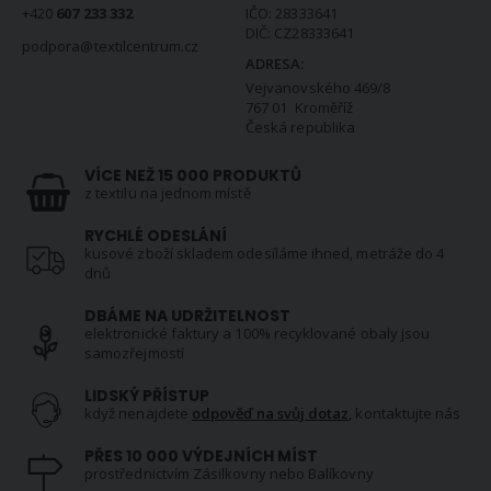
+420
607 233 332
IČO: 28333641
DIČ: CZ28333641
podpora@textilcentrum.cz
ADRESA:
Vejvanovského 469/8
767 01 Kroměříž
Česká republika
VÍCE NEŽ 15 000 PRODUKTŮ
z textilu na jednom místě
RYCHLÉ ODESLÁNÍ
kusové zboží skladem odesíláme ihned, metráže do 4
dnů
DBÁME NA UDRŽITELNOST
elektronické faktury a 100% recyklované obaly jsou
samozřejmostí
LIDSKÝ PŘÍSTUP
když nenajdete
odpověď na svůj dotaz
, kontaktujte nás
PŘES 10 000 VÝDEJNÍCH MÍST
prostřednictvím Zásilkovny nebo Balíkovny