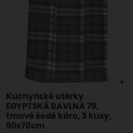
obrázky
Přeskočit
Kuchyňské utěrky
na
začátek
EGYPTSKÁ BAVLNA 79,
galerie
tmavě šedé káro, 3 kusy,
s
obrázky
50x70cm