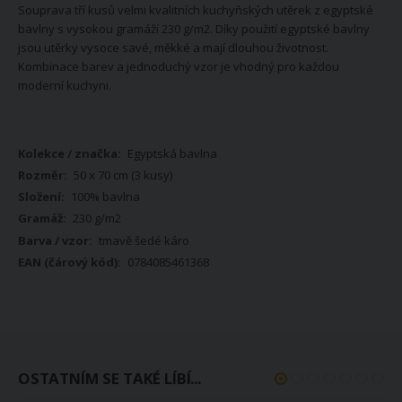
Souprava tří kusů velmi kvalitních kuchyňských utěrek z egyptské
bavlny s vysokou gramáží 230 g/m2. Díky použití egyptské bavlny
jsou utěrky vysoce savé, měkké a mají dlouhou životnost.
Kombinace barev a jednoduchý vzor je vhodný pro každou
moderní kuchyni.
Více
Egyptská bavlna
informací
50 x 70 cm (3 kusy)
100% bavlna
230 g/m2
tmavě šedé káro
0784085461368
OSTATNÍM SE TAKÉ LÍBÍ...