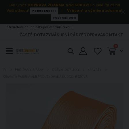
Jen u nás
DOPRAVA ZDARMA nad 500 Kč!
Po celé ČR až na
Vaši adresu!
|
Vrácení a výměna zdarma!
PODROBNOSTI
PODROBNOSTI
Internetové online nákupní centrum textilu.
ČASTÉ DOTAZY
NÁKUPNÍ RÁDCE
DOPRAVA
KONTAKT
položky
0
Košík
PRO DÁMY A PÁNY
ODĚVNÍ DOPLŇKY
KRAVATY
KRAVATA PÁNSKÁ AMJ PROUŽKOVANÁ KU0020, BÉŽOVÁ
Přeskočit
na
konec
galerie
s
obrázky