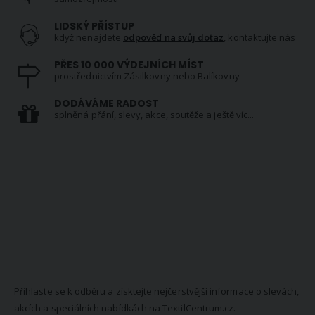
LIDSKÝ PŘÍSTUP
když nenajdete
odpověď na svůj dotaz
, kontaktujte nás
PŘES 10 000 VÝDEJNÍCH MÍST
prostřednictvím Zásilkovny nebo Balíkovny
DODÁVÁME RADOST
splněná přání, slevy, akce, soutěže a ještě víc...
NEWSLETTER
Přihlaste se k odběru a získtejte nejčerstvější informace o slevách,
akcích a speciálních nabídkách na TextilCentrum.cz.