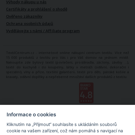
Výhody nákupu u nás
Certifikáty a prohlášení o shodě
Ověřeno zákazníky
Ochrana osobních údajů
Vydělávejte s námi / Affiliate program
TextilCentrum.cz - internetové online nákupní centrum textilu. Více než
15 000 produktů z textilu pro Vás i pro Váš domov na jednom místě.
Nakoupíte zde bytový textil (povlečení, prostěradla, záclony, závěsy ...),
textil do kuchyně i do koupelny, látky v metráži (oděvní, dekorační i
speciální), vlny a příze, textilní galanterii, textil pro děti, pánské košile a
kravaty, oděvní doplňky a nepřeberné množství dalších produktů z textilu.
Informace o cookies
Kliknutím na „Přijmout“ souhlasíte s ukládáním souborů
cookie na vašem zařízení, což nám pomáhá s navigací na