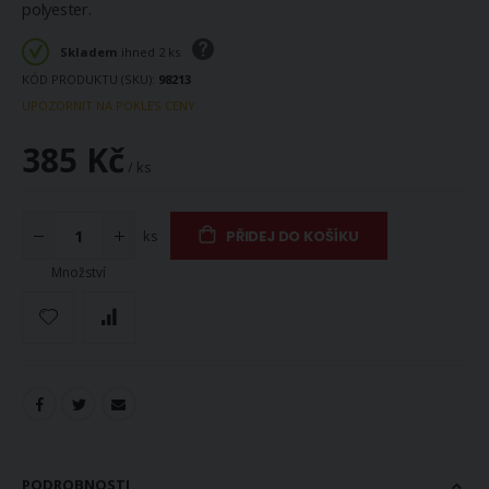
polyester.
Skladem
ihned 2 ks
KÓD PRODUKTU (SKU)
98213
UPOZORNIT NA POKLES CENY
385 Kč
/ ks
ks
PŘIDEJ DO KOŠÍKU
Množství
PODROBNOSTI