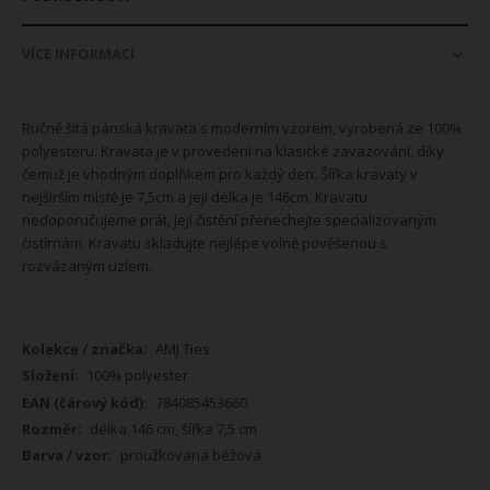
VÍCE INFORMACÍ
Ručně šitá pánská kravata s moderním vzorem, vyrobená ze 100%
polyesteru. Kravata je v provedení na klasické zavazování, díky
čemuž je vhodným doplňkem pro každý den. Šířka kravaty v
nejširším místě je 7,5cm a její délka je 146cm. Kravatu
nedoporučujeme prát, její čistění přenechejte specializovaným
čistírnám. Kravatu skladujte nejlépe volně pověšenou s
rozvázaným uzlem.
Více
AMJ Ties
informací
100% polyester
784085453660
délka 146 cm, šířka 7,5 cm
proužkovaná béžová