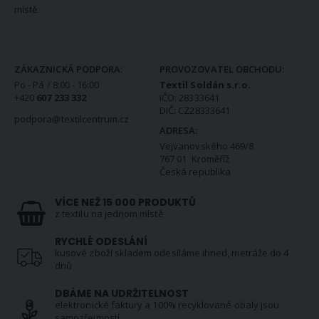
místě.
KONTAKTNÍ INFORMACE
ZÁKAZNICKÁ PODPORA:
PROVOZOVATEL OBCHODU:
Po - Pá / 8:00 - 16:00
Textil Soldán s.r.o.
+420
607 233 332
IČO: 28333641
DIČ: CZ28333641
podpora@textilcentrum.cz
ADRESA:
Vejvanovského 469/8
767 01 Kroměříž
Česká republika
VÍCE NEŽ 15 000 PRODUKTŮ
z textilu na jednom místě
RYCHLÉ ODESLÁNÍ
kusové zboží skladem odesíláme ihned, metráže do 4
dnů
DBÁME NA UDRŽITELNOST
elektronické faktury a 100% recyklované obaly jsou
samozřejmostí