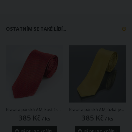
OSTATNÍM SE TAKÉ LÍBÍ...
Kravata pánská AMJ kostičkovaná KU1762, červená
Kravata pánská AMJ úzká jednobarevná KI0005, žlutá
385 Kč
385 Kč
/ ks
/ ks
PŘIDEJ DO KOŠÍKU
PŘIDEJ DO KOŠÍKU