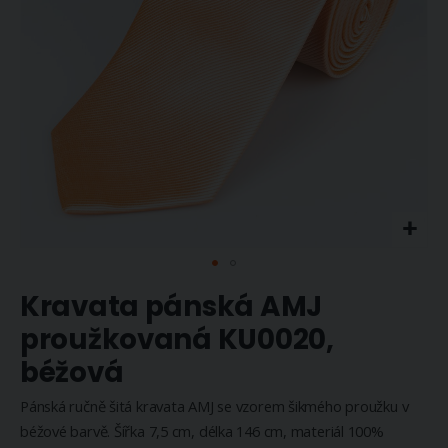
Přeskočit
Kravata pánská AMJ
na
začátek
proužkovaná KU0020,
galerie
béžová
s
obrázky
Pánská ručně šitá kravata AMJ se vzorem šikmého proužku v
béžové barvě. Šířka 7,5 cm, délka 146 cm, materiál 100%