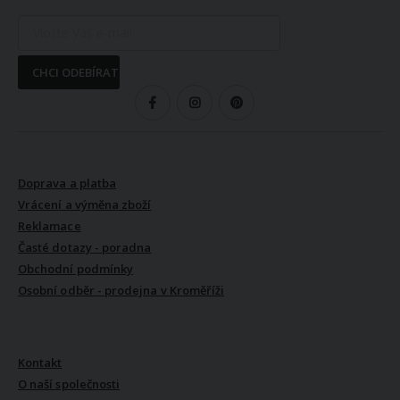
CHCI ODEBÍRAT
SLEDUJTE NÁS
VŠE O NÁKUPU
Doprava a platba
Vrácení a výměna zboží
Reklamace
Časté dotazy - poradna
Obchodní podmínky
Osobní odběr - prodejna v Kroměříži
VŠE O NÁS
Kontakt
O naší společnosti