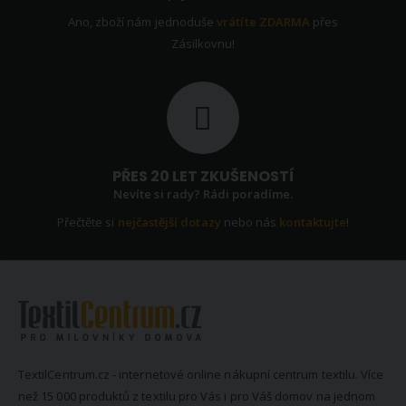
Ano, zboží nám jednoduše
vrátíte ZDARMA
přes
Zásilkovnu!
PŘES 20 LET ZKUŠENOSTÍ
Nevíte si rady? Rádi poradíme.
Přečtěte si
nejčastější dotazy
nebo nás
kontaktujte
!
TextilCentrum.cz - internetové online nákupní centrum textilu. Více
než 15 000 produktů z textilu pro Vás i pro Váš domov na jednom