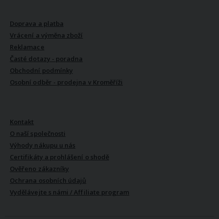
VŠE O NÁKUPU
Doprava a platba
Vrácení a výměna zboží
Reklamace
Časté dotazy - poradna
Obchodní podmínky
Osobní odběr - prodejna v Kroměříži
VŠE O NÁS
Kontakt
O naší společnosti
Výhody nákupu u nás
Certifikáty a prohlášení o shodě
Ověřeno zákazníky
Ochrana osobních údajů
Vydělávejte s námi / Affiliate program