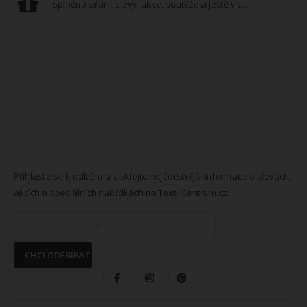
splněná přání, slevy, akce, soutěže a ještě víc...
NEWSLETTER
Přihlaste se k odběru a získtejte nejčerstvější informace o slevách,
akcích a speciálních nabídkách na TextilCentrum.cz.
CHCI ODEBÍRAT
SLEDUJTE NÁS