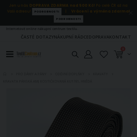
Jen u nás
DOPRAVA ZDARMA nad 500 Kč!
Po celé ČR až na
Vaši adresu!
|
Vrácení a výměna zdarma!
PODROBNOSTI
PODROBNOSTI
Internetové online nákupní centrum textilu.
ČASTÉ DOTAZY
NÁKUPNÍ RÁDCE
DOPRAVA
KONTAKT
položky
0
Košík
PRO DÁMY A PÁNY
ODĚVNÍ DOPLŇKY
KRAVATY
KRAVATA PÁNSKÁ AMJ KOSTIČKOVANÁ KU1781, HNĚDÁ
Přeskočit
na
konec
galerie
s
obrázky