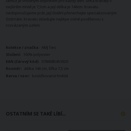
čemuž je vhodným doplňkem pro každý den. Šířka kravaty v
nejširším místě je 7,5cm a její délka je 146cm. Kravatu
nedoporučujeme prát, její čistění přenechejte specializovaným
čistírnám. Kravatu skladujte nejlépe volně pověšenou s
rozvázaným uzlem.
Více
AMJ Ties
informací
100% polyester
0784085453929
délka 146 cm, šířka 7,5 cm
kostičkovaná hnědá
OSTATNÍM SE TAKÉ LÍBÍ...