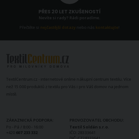
PŘES 20 LET ZKUŠENOSTÍ
Nevíte si rady? Rádi poradíme.
Přečtěte si
nejčastější dotazy
nebo nás
kontaktujte
!
TextilCentrum.cz - internetové online nákupní centrum textilu. Více
než 15 000 produktů z textilu pro Vás i pro Váš domov na jednom
místě.
KONTAKTNÍ INFORMACE
ZÁKAZNICKÁ PODPORA:
PROVOZOVATEL OBCHODU:
Po - Pá / 8:00 - 16:00
Textil Soldán s.r.o.
+420
607 233 332
IČO: 28333641
DIČ: CZ28333641