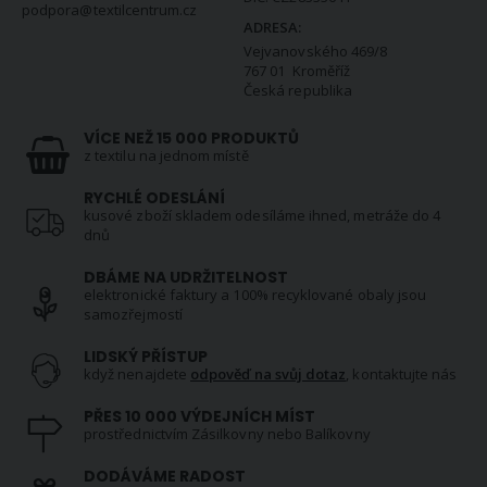
podpora@textilcentrum.cz
ADRESA:
Vejvanovského 469/8
767 01 Kroměříž
Česká republika
VÍCE NEŽ 15 000 PRODUKTŮ
z textilu na jednom místě
RYCHLÉ ODESLÁNÍ
kusové zboží skladem odesíláme ihned, metráže do 4
dnů
DBÁME NA UDRŽITELNOST
elektronické faktury a 100% recyklované obaly jsou
samozřejmostí
LIDSKÝ PŘÍSTUP
když nenajdete
odpověď na svůj dotaz
, kontaktujte nás
PŘES 10 000 VÝDEJNÍCH MÍST
prostřednictvím Zásilkovny nebo Balíkovny
DODÁVÁME RADOST