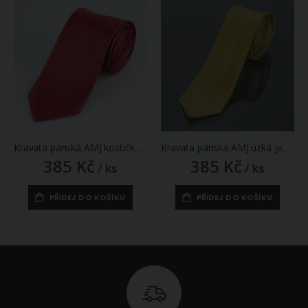
Kravata pánská AMJ kostičkovaná KU1762, červená
Kravata pánská AMJ úzká jednobarevná KI0005, žlutá
385 Kč
385 Kč
/ ks
/ ks
PŘIDEJ DO KOŠÍKU
PŘIDEJ DO KOŠÍKU