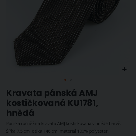
Přeskočit
Kravata pánská AMJ
na
začátek
kostičkovaná KU1781,
galerie
hnědá
s
obrázky
Pánská ručně šitá kravata AMJ kostičkovaná v hnědé barvě.
Šířka 7,5 cm, délka 146 cm, materiál 100% polyester.