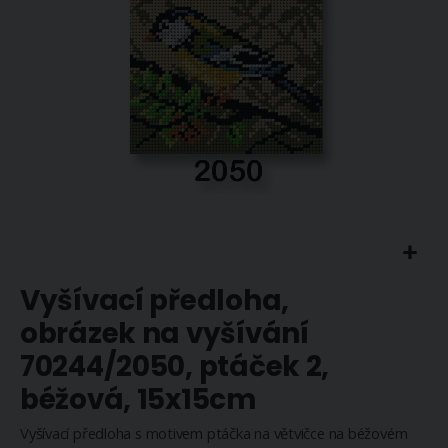
Přeskočit
Vyšívací předloha,
na
začátek
obrázek na vyšívání
galerie
70244/2050, ptáček 2,
s
obrázky
béžová, 15x15cm
Vyšívací předloha s motivem ptáčka na větvičce na béžovém