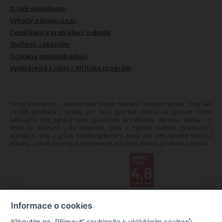
O naší společnosti
Výhody nákupu u nás
Certifikáty a prohlášení o shodě
Ověřeno zákazníky
Ochrana osobních údajů
Vydělávejte s námi / Affiliate program
TextilCentrum.cz - internetové online nákupní centrum textilu. Více než
15 000 produktů z textilu pro Vás i pro Váš domov na jednom místě.
Nakoupíte zde bytový textil (povlečení, prostěradla, záclony, závěsy ...),
textil do kuchyně i do koupelny, látky v metráži (oděvní, dekorační i
speciální), vlny a příze, textilní galanterii, textil pro děti, pánské košile a
kravaty, oděvní doplňky a nepřeberné množství dalších produktů z textilu.
Informace o cookies
Kliknutím na „Přijmout“ souhlasíte s ukládáním souborů