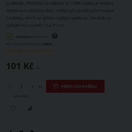
podkladu. Předloha na vyšívání ze 100% bavlny je vhodná
zejména na křížkový steh, nejlépe při použití přízí mouline
(mulinka), které na výšivce nejlépe vyniknou. Obrázek na
vyšívání má rozměr 15 x 15 cm.
Skladem
ihned 1 ks
KÓD PRODUKTU (SKU)
97554
UPOZORNIT NA POKLES CENY
101 Kč
/ ks
ks
PŘIDEJ DO KOŠÍKU
Množství