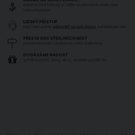
elektronické faktury a 100% recyklované obaly jsou
samozřejmostí
LIDSKÝ PŘÍSTUP
když nenajdete
odpověď na svůj dotaz
, kontaktujte nás
PŘES 10 000 VÝDEJNÍCH MÍST
prostřednictvím Zásilkovny nebo Balíkovny
DODÁVÁME RADOST
splněná přání, slevy, akce, soutěže a ještě víc...
NEWSLETTER