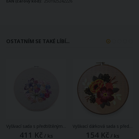
2501925242226
OSTATNÍM SE TAKÉ LÍBÍ...
Vyšívací sada s předtištěným motivem 380731/4, růžové a fialové květy s motýlem (rámeček, předtisk, jehly a příze), průměr 26,5cm
Vyšívací dárková sada s předtištěným motivem 380637/5, barevná kytice na režné (předtisk, jehly a příze), 15x22cm
411 Kč
154 Kč
/ ks
/ ks