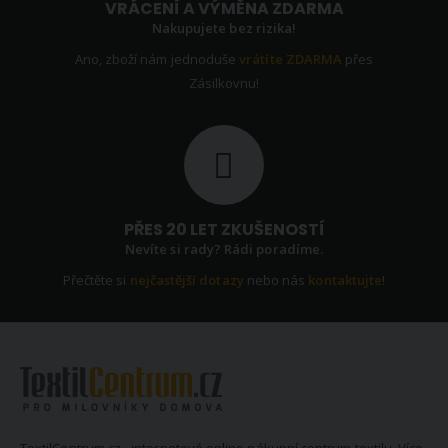
VRÁCENÍ A VÝMĚNA ZDARMA
Nakupujete bez rizika!
Ano, zboží nám jednoduše
vrátíte ZDARMA
přes
Zásilkovnu!
PŘES 20 LET ZKUŠENOSTÍ
Nevíte si rady? Rádi poradíme.
Přečtěte si
nejčastější dotazy
nebo nás
kontaktujte
!
TextilCentrum.cz - internetové online nákupní centrum textilu. Více