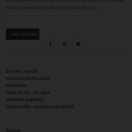
Přihlaste se k odběru a získtejte nejčerstvější informace o slevách,
akcích a speciálních nabídkách na TextilCentrum.cz.
CHCI ODEBÍRAT
SLEDUJTE NÁS
VŠE O NÁKUPU
Doprava a platba
Vrácení a výměna zboží
Reklamace
Časté dotazy - poradna
Obchodní podmínky
Osobní odběr - prodejna v Kroměříži
VŠE O NÁS
Kontakt