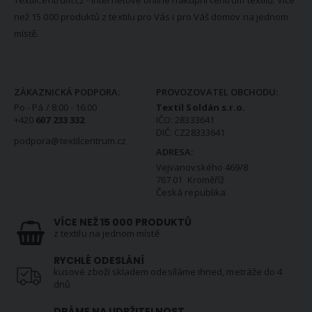
než 15 000 produktů z textilu pro Vás i pro Váš domov na jednom
místě.
KONTAKTNÍ INFORMACE
ZÁKAZNICKÁ PODPORA:
PROVOZOVATEL OBCHODU:
Po - Pá / 8:00 - 16:00
Textil Soldán s.r.o.
+420
607 233 332
IČO: 28333641
DIČ: CZ28333641
podpora@textilcentrum.cz
ADRESA:
Vejvanovského 469/8
767 01 Kroměříž
Česká republika
VÍCE NEŽ 15 000 PRODUKTŮ
z textilu na jednom místě
RYCHLÉ ODESLÁNÍ
kusové zboží skladem odesíláme ihned, metráže do 4
dnů
DBÁME NA UDRŽITELNOST