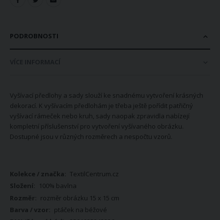
PODROBNOSTI
VÍCE INFORMACÍ
Vyšívací předlohy a sady slouží ke snadnému vytvoření krásných
dekorací. K vyšívacím předlohám je třeba ještě pořídit patřičný
vyšívací rámeček nebo kruh, sady naopak zpravidla nabízejí
kompletní příslušenství pro vytvoření vyšívaného obrázku.
Dostupné jsou v různých rozměrech a nespočtu vzorů.
Více
TextilCentrum.cz
informací
100% bavlna
rozměr obrázku 15 x 15 cm
ptáček na béžové