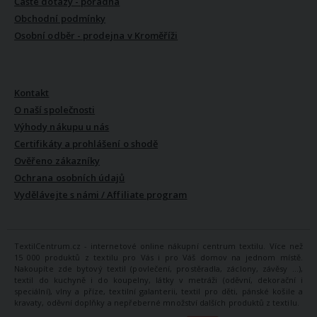
Časté dotazy - poradna
Obchodní podmínky
Osobní odběr - prodejna v Kroměříži
VŠE O NÁS
Kontakt
O naší společnosti
Výhody nákupu u nás
Certifikáty a prohlášení o shodě
Ověřeno zákazníky
Ochrana osobních údajů
Vydělávejte s námi / Affiliate program
TextilCentrum.cz - internetové online nákupní centrum textilu. Více než
15 000 produktů z textilu pro Vás i pro Váš domov na jednom místě.
Nakoupíte zde bytový textil (povlečení, prostěradla, záclony, závěsy ...),
textil do kuchyně i do koupelny, látky v metráži (oděvní, dekorační i
speciální), vlny a příze, textilní galanterii, textil pro děti, pánské košile a
kravaty, oděvní doplňky a nepřeberné množství dalších produktů z textilu.