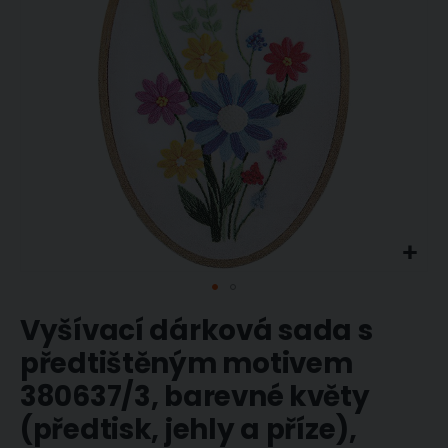
Přeskočit
Vyšívací dárková sada s
na
začátek
předtištěným motivem
galerie
380637/3, barevné květy
s
obrázky
(předtisk, jehly a příze),