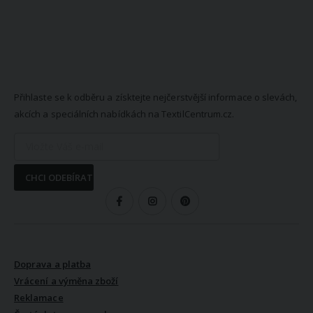
NEWSLETTER
Přihlaste se k odběru a získtejte nejčerstvější informace o slevách,
akcích a speciálních nabídkách na TextilCentrum.cz.
CHCI ODEBÍRAT
SLEDUJTE NÁS
VŠE O NÁKUPU
Doprava a platba
Vrácení a výměna zboží
Reklamace