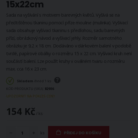
15x22cm
Sada na vyšívání s motivem barevných květů. Vyšívá se na
předtištěnou tkaninu pomocí příze mouline (mulinka). Vyšívací
sada obsahuje vyšívací tkaninu s předlohou, sadu barevných
přízí, obrázkový návod a vyšívací jehly. Rozměr samotného
obrázku je 9,2 x 18 cm. Dodáváno v dárkovém balení v podobě
tvrdé, papírové obálky o rozměru 15 x 22 cm. Vyšívací kruh není
součástí balení. Lze použít kruhy v oválném tvaru o rozměru
max. cca 16 x 23 cm.
Skladem
ihned 1 ks
KÓD PRODUKTU (SKU)
82936
UPOZORNIT NA POKLES CENY
154 Kč
/ ks
ks
PŘIDEJ DO KOŠÍKU