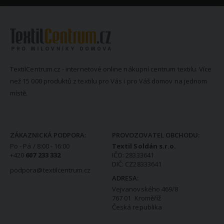
TextilCentrum.cz - internetové online nákupní centrum textilu. Více
než 15 000 produktů z textilu pro Vás i pro Váš domov na jednom
místě.
KONTAKTNÍ INFORMACE
ZÁKAZNICKÁ PODPORA:
PROVOZOVATEL OBCHODU:
Po - Pá / 8:00 - 16:00
Textil Soldán s.r.o.
+420
607 233 332
IČO: 28333641
DIČ: CZ28333641
podpora@textilcentrum.cz
ADRESA:
Vejvanovského 469/8
767 01 Kroměříž
Česká republika