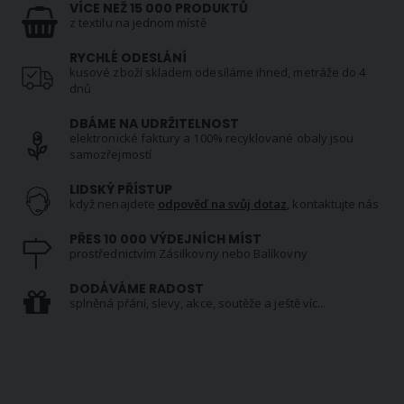
VÍCE NEŽ 15 000 PRODUKTŮ
z textilu na jednom místě
RYCHLÉ ODESLÁNÍ
kusové zboží skladem odesíláme ihned, metráže do 4
dnů
DBÁME NA UDRŽITELNOST
elektronické faktury a 100% recyklované obaly jsou
samozřejmostí
LIDSKÝ PŘÍSTUP
když nenajdete
odpověď na svůj dotaz
, kontaktujte nás
PŘES 10 000 VÝDEJNÍCH MÍST
prostřednictvím Zásilkovny nebo Balíkovny
DODÁVÁME RADOST
splněná přání, slevy, akce, soutěže a ještě víc...