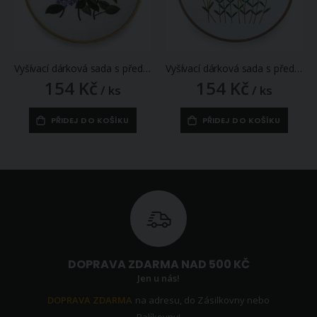
Vyšívací dárková sada s předtištěným motivem 380637/1, fialové květy s listy (předtisk, jehly a příze), 15x22cm
Vyšívací dárková sada s předtištěným motivem 380637/4, červené květy (předtisk, jehly a příze), 15x22cm
154 Kč
154 Kč
/ ks
/ ks
PŘIDEJ DO KOŠÍKU
PŘIDEJ DO KOŠÍKU
DOPRAVA ZDARMA NAD 500 KČ
Jen u nás!
DOPRAVA ZDARMA
na adresu, do Zásilkovny nebo
Balíkovny!