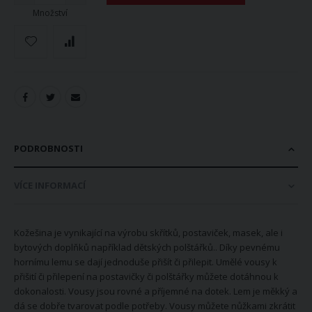
Množství
PODROBNOSTI
VÍCE INFORMACÍ
Kožešina je vynikající na výrobu skřítků, postaviček, masek, ale i
bytových doplňků například dětských polštářků.. Díky pevnému
hornímu lemu se dají jednoduše přišít či přilepit. Umělé vousy k
přišití či přilepení na postavičky či polštářky můžete dotáhnou k
dokonalosti. Vousy jsou rovné a příjemné na dotek. Lem je měkký a
dá se dobře tvarovat podle potřeby. Vousy můžete nůžkami zkrátit