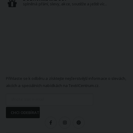
splněná přání, slevy, akce, soutěže a ještě víc...
NEWSLETTER
Přihlaste se k odběru a získtejte nejčerstvější informace o slevách,
akcích a speciálních nabídkách na TextilCentrum.cz.
CHCI ODEBÍRAT
SLEDUJTE NÁS