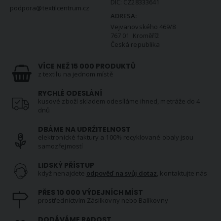
DIČ: CZ28333641
podpora@textilcentrum.cz
ADRESA:
Vejvanovského 469/8
767 01 Kroměříž
Česká republika
VÍCE NEŽ 15 000 PRODUKTŮ
z textilu na jednom místě
RYCHLÉ ODESLÁNÍ
kusové zboží skladem odesíláme ihned, metráže do 4
dnů
DBÁME NA UDRŽITELNOST
elektronické faktury a 100% recyklované obaly jsou
samozřejmostí
LIDSKÝ PŘÍSTUP
když nenajdete
odpověď na svůj dotaz
, kontaktujte nás
PŘES 10 000 VÝDEJNÍCH MÍST
prostřednictvím Zásilkovny nebo Balíkovny
DODÁVÁME RADOST