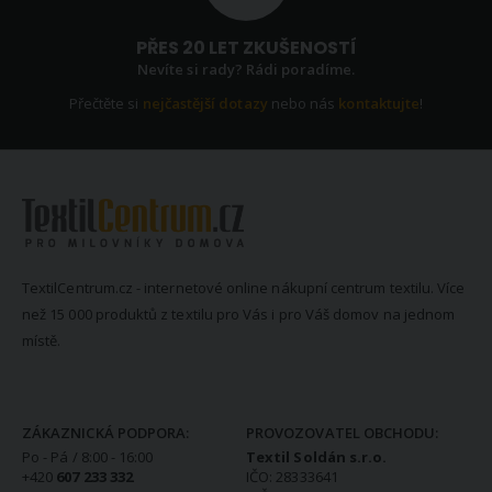
PŘES 20 LET ZKUŠENOSTÍ
Nevíte si rady? Rádi poradíme.
Přečtěte si
nejčastější dotazy
nebo nás
kontaktujte
!
TextilCentrum.cz - internetové online nákupní centrum textilu. Více
než 15 000 produktů z textilu pro Vás i pro Váš domov na jednom
místě.
KONTAKTNÍ INFORMACE
ZÁKAZNICKÁ PODPORA:
PROVOZOVATEL OBCHODU:
Po - Pá / 8:00 - 16:00
Textil Soldán s.r.o.
+420
607 233 332
IČO: 28333641