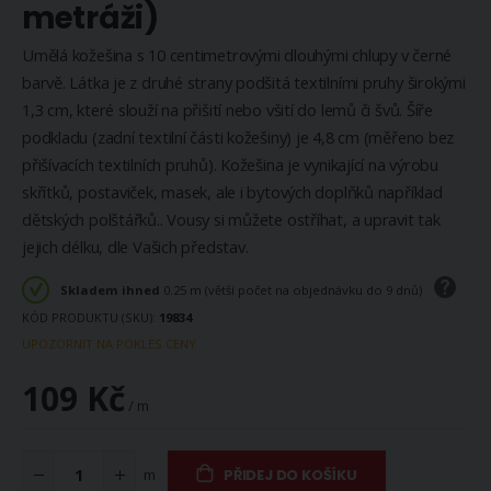
metráži)
Umělá kožešina s 10 centimetrovými dlouhými chlupy v černé
barvě. Látka je z druhé strany podšitá textilními pruhy širokými
1,3 cm, které slouží na přišití nebo všití do lemů či švů. Šíře
podkladu (zadní textilní části kožešiny) je 4,8 cm (měřeno bez
přišívacích textilních pruhů). Kožešina je vynikající na výrobu
skřítků, postaviček, masek, ale i bytových doplňků například
dětských polštářků.. Vousy si můžete ostříhat, a upravit tak
jejich délku, dle Vašich představ.
Skladem ihned
0.25 m (větší počet na objednávku do 9 dnů)
KÓD PRODUKTU (SKU)
19834
UPOZORNIT NA POKLES CENY
109 Kč
/ m
m
PŘIDEJ DO KOŠÍKU