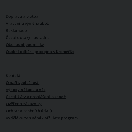
VŠE O NÁKUPU
Doprava a platba
Vrácení a výměna zboží
Reklamace
Časté dotazy - poradna
Obchodní podmínky
Osobní odběr - prodejna v Kroměříži
VŠE O NÁS
Kontakt
O naší společnosti
Výhody nákupu u nás
Certifikáty a prohlášení o shodě
Ověřeno zákazníky
Ochrana osobních údajů
Vydělávejte s námi / Affiliate program