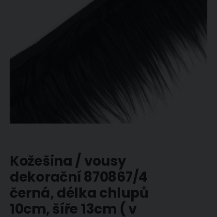
obrázky
Přeskočit
Kožešina / vousy
na
začátek
dekorační 870867/4
galerie
černá, délka chlupů
s
obrázky
10cm, šíře 13cm ( v