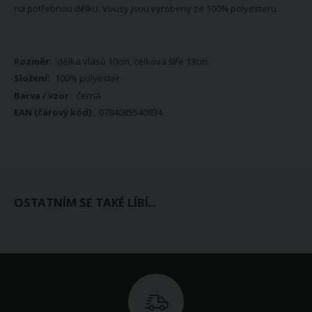
na potřebnou délku. Vousy jsou vyrobeny ze 100% polyesteru.
Více
délka vlasů 10cm, celková šíře 13cm
informací
100% polyester
černá
0784085540834
OSTATNÍM SE TAKÉ LÍBÍ...