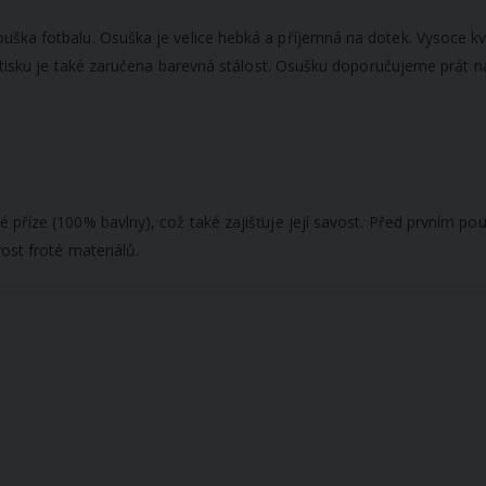
ka fotbalu. Osuška je velice hebká a příjemná na dotek. Vysoce kvali
e tisku je také zaručena barevná stálost. Osušku doporučujeme prát n
říze (100% bavlny), což také zajišťuje její savost.
Před prvním použ
ost froté materiálů.