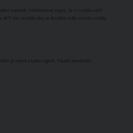
tní materiál (100%bavlna) zajistí, že si osuška udrží
a 40°C bez aviváže aby se dosáhlo stálé savosti osušky.
itím je nutné osušku vyprat. Použití avivážních