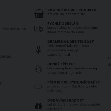
VÍCE NEŽ 15 000 PRODUKTŮ
z textilu na jednom místě
RYCHLÉ ODESLÁNÍ
kusové zboží skladem odesíláme
u. Více než 15 000
ihned, metráže do 4 dnů
DBÁME NA UDRŽITELNOST
elektronické faktury a 100%
N
recyklované obaly jsou
samozřejmostí
CHODU:
Př
.
LIDSKÝ PŘÍSTUP
sl
když nenajdete
odpověď na svůj
dotaz
, kontaktujte nás
PŘES 10 000 VÝDEJNÍCH MÍST
8
prostřednictvím Zásilkovny nebo
Balíkovny
S
DODÁVÁME RADOST
splněná přání, slevy, akce, soutěže
a ještě víc...