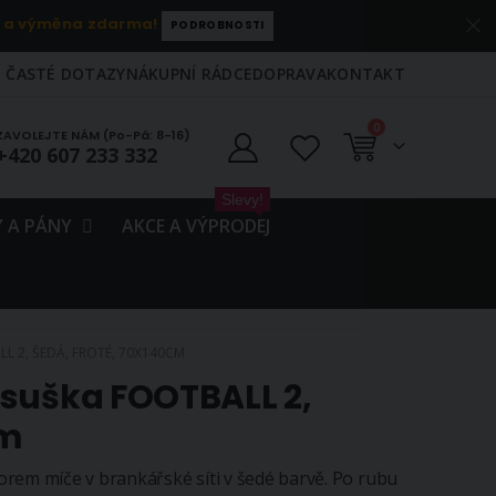
 a výměna zdarma!
PODROBNOSTI
ČASTÉ DOTAZY
NÁKUPNÍ RÁDCE
DOPRAVA
KONTAKT
položky
0
ZAVOLEJTE NÁM (Po-Pá: 8-16)
+420 607 233 332
Košík
Slevy!
 A PÁNY
AKCE A VÝPRODEJ
 2, ŠEDÁ, FROTÉ, 70X140CM
osuška FOOTBALL 2,
cm
rem míče v brankářské síti v šedé barvě. Po rubu