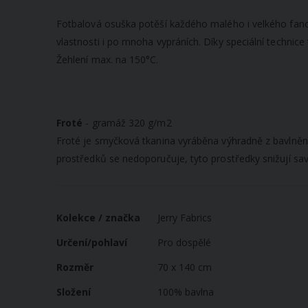
galerie
s
Fotbalová osuška potěší každého malého i velkého fanouš
obrázky
vlastnosti i po mnoha vypráních. Díky speciální technic
Žehlení max. na 150°C.
Froté
- gramáž 320 g/m2
Froté je s
myčková tkanina vyráběna výhradně z bavlněné p
prostředků se nedoporučuje, tyto prostředky snižují sav
Více
Kolekce / značka
Jerry Fabrics
informací
Určení/pohlaví
Pro dospělé
Rozměr
70 x 140 cm
Složení
100% bavlna