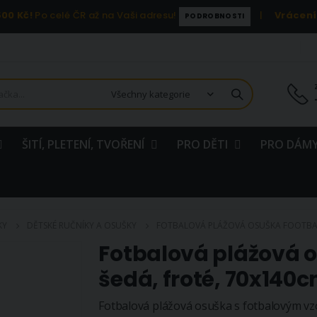
00 Kč!
Po celé ČR až na Vaši adresu!
|
Vrácení
PODROBNOSTI
ŠITÍ, PLETENÍ, TVOŘENÍ
PRO DĚTI
PRO DÁMY
KY
DĚTSKÉ RUČNÍKY A OSUŠKY
FOTBALOVÁ PLÁŽOVÁ OSUŠKA FOOTBALL
Fotbalová plážová 
šedá, froté, 70x140
Fotbalová plážová osuška s fotbalovým vzo