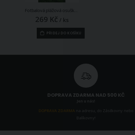
Fotbalová plážová osuška FOOTBALL, zelená, froté, 70x140cm
269 Kč
/ ks
PŘIDEJ DO KOŠÍKU
DOPRAVA ZDARMA NAD 500 KČ
Jen u nás!
DOPRAVA ZDARMA
na adresu, do Zásilkovny nebo
Balíkovny!