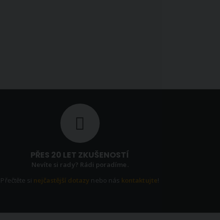
PŘES 20 LET ZKUŠENOSTÍ
Nevíte si rady? Rádi poradíme.
Přečtěte si
nejčastější dotazy
nebo nás
kontaktujte
!