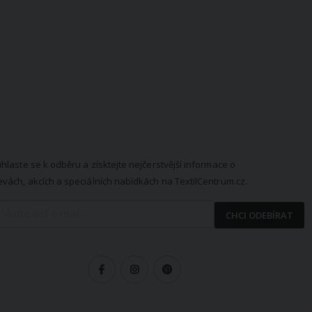
EWSLETTER
ihlaste se k odběru a získtejte nejčerstvější informace o
evách, akcích a speciálních nabídkách na TextilCentrum.cz.
CHCI ODEBÍRAT
LEDUJTE NÁS