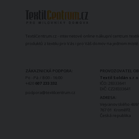
TextilCentrum.cz - internetové online nákupní centrum textil
produktů z textilu pro Vás i pro Váš domov na jednom místě.
KONTAKTNÍ INFORMACE
ZÁKAZNICKÁ PODPORA:
PROVOZOVATEL OB
Po - Pá / 8:00 - 16:00
Textil Soldán s.r.o
+420
607 233 332
IČO: 28333641
DIČ: CZ28333641
podpora@textilcentrum.cz
ADRESA:
Vejvanovského 469/
767 01 Kroměříž
Česká republika