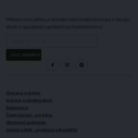
NEWSLETTER
Přihlaste se k odběru a získtejte nejčerstvější informace o slevách,
akcích a speciálních nabídkách na TextilCentrum.cz.
CHCI ODEBÍRAT
SLEDUJTE NÁS
VŠE O NÁKUPU
Doprava a platba
Vrácení a výměna zboží
Reklamace
Časté dotazy - poradna
Obchodní podmínky
Osobní odběr - prodejna v Kroměříži