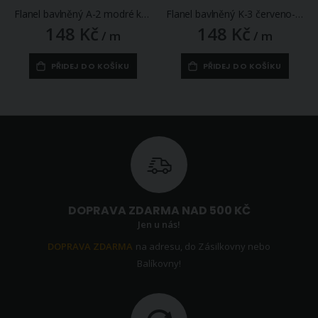
Flanel bavlněný A-2 modré káro, š.150cm (látka v metráži)
Flanel bavlněný K-3 červeno-černá kostka, š.150cm (látka v metráži)
148 Kč
148 Kč
/ m
/ m
PŘIDEJ DO KOŠÍKU
PŘIDEJ DO KOŠÍKU
DOPRAVA ZDARMA NAD 500 KČ
Jen u nás!
DOPRAVA ZDARMA
na adresu, do Zásilkovny nebo
Balíkovny!