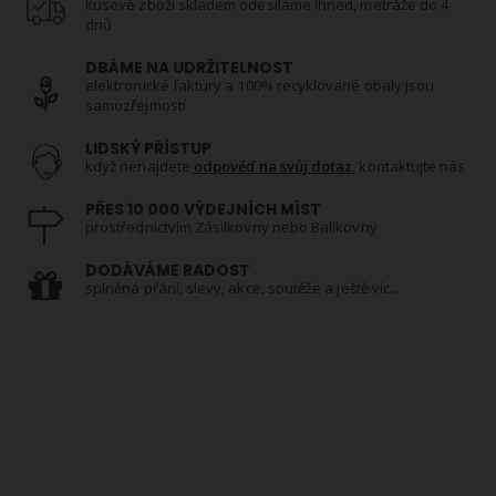
kusové zboží skladem odesíláme ihned, metráže do 4
dnů
DBÁME NA UDRŽITELNOST
elektronické faktury a 100% recyklované obaly jsou
samozřejmostí
LIDSKÝ PŘÍSTUP
když nenajdete
odpověď na svůj dotaz
, kontaktujte nás
PŘES 10 000 VÝDEJNÍCH MÍST
prostřednictvím Zásilkovny nebo Balíkovny
DODÁVÁME RADOST
splněná přání, slevy, akce, soutěže a ještě víc...