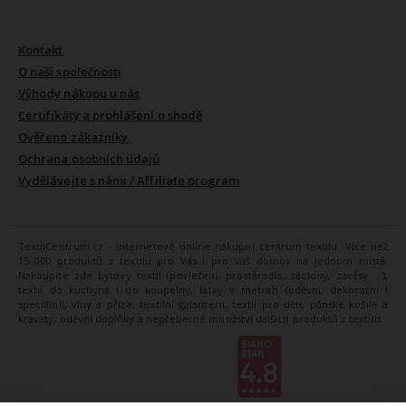
VŠE O NÁS
Kontakt
O naší společnosti
Výhody nákupu u nás
Certifikáty a prohlášení o shodě
Ověřeno zákazníky
Ochrana osobních údajů
Vydělávejte s námi / Affiliate program
TextilCentrum.cz - internetové online nákupní centrum textilu. Více než
15 000 produktů z textilu pro Vás i pro Váš domov na jednom místě.
Nakoupíte zde bytový textil (povlečení, prostěradla, záclony, závěsy ...),
textil do kuchyně i do koupelny, látky v metráži (oděvní, dekorační i
speciální), vlny a příze, textilní galanterii, textil pro děti, pánské košile a
kravaty, oděvní doplňky a nepřeberné množství dalších produktů z textilu.