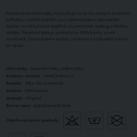
Flanelové bavlněné látky se používají na výrobu různých povlečení,
polštářků a dalších doplňků. Jsou oblíbené také k dekoračním
účelům, na šití bytových doplňků, na patchwork, quilting, polštářky,
zástěry. Flanelová látka je vyrobena ze 100% bavlny a není
vysrážená. Doporučujeme počítat s rezervou na případné sražení
po oprání.
Více
Dekorační látky, Oděvní látky
informací
TextilCentrum.cz
šířka 150 cm (metráž)
100% bavlna
170 g/m2
jednobarevná šedá