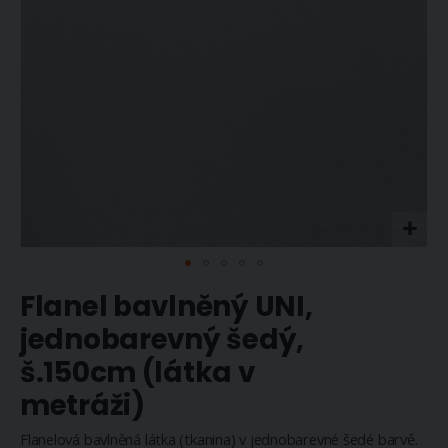
Přeskočit
Flanel bavlněný UNI,
na
začátek
jednobarevný šedý,
galerie
š.150cm (látka v
s
obrázky
metráži)
Flanelová bavlněná látka (tkanina) v jednobarevné šedé barvě.