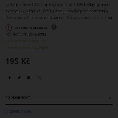
Látka je v šířce 150 cm a je vyrobena ze 100% bavlny (gramáž
170g/m2) v plátnové vazbě. Látka je odolná proti roztržení a
tření a vyznačuje se stálostí barev. Látka je z obou stran stejná.
Dočasně nedostupné!
KÓD PRODUKTU (SKU)
97751
UPOZORNIT NA POKLES CENY
UPOZORNIT NA NASKLADNĚNÍ
195 Kč
PODROBNOSTI
VÍCE INFORMACÍ