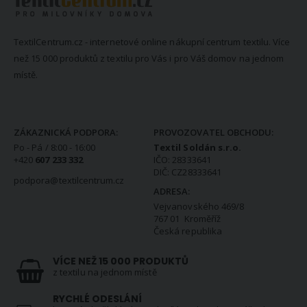
TextilCentrum.cz - internetové online nákupní centrum textilu. Více
než 15 000 produktů z textilu pro Vás i pro Váš domov na jednom
místě.
KONTAKTNÍ INFORMACE
ZÁKAZNICKÁ PODPORA:
PROVOZOVATEL OBCHODU:
Po - Pá / 8:00 - 16:00
Textil Soldán s.r.o.
+420
607 233 332
IČO: 28333641
DIČ: CZ28333641
podpora@textilcentrum.cz
ADRESA:
Vejvanovského 469/8
767 01 Kroměříž
Česká republika
VÍCE NEŽ 15 000 PRODUKTŮ
z textilu na jednom místě
RYCHLÉ ODESLÁNÍ