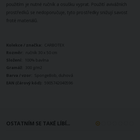
použitím je nutné ručník a osušku vyprat. Použití avivážních
prostředků se nedoporučuje, tyto prostředky snižují savost
froté materiálů.
Více
CARBOTEX
informací
ručník 30 x 50 cm
100% bavlna
300 g/m2
SpongeBob, duhová
5905742040596
OSTATNÍM SE TAKÉ LÍBÍ...