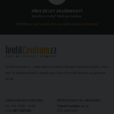
PŘES 20 LET ZKUŠENOSTÍ
Nevíte si rady? Rádi poradíme.
Přečtěte si
nejčastější dotazy
nebo nás
kontaktujte
!
TextilCentrum.cz - internetové online nákupní centrum textilu. Více
než 15 000 produktů z textilu pro Vás i pro Váš domov na jednom
místě.
KONTAKTNÍ INFORMACE
ZÁKAZNICKÁ PODPORA:
PROVOZOVATEL OBCHODU:
Po - Pá / 8:00 - 16:00
Textil Soldán s.r.o.
+420
607 233 332
IČO: 28333641