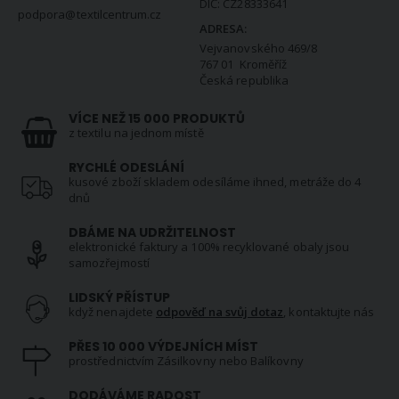
DIČ: CZ28333641
podpora@textilcentrum.cz
ADRESA:
Vejvanovského 469/8
767 01 Kroměříž
Česká republika
VÍCE NEŽ 15 000 PRODUKTŮ
z textilu na jednom místě
RYCHLÉ ODESLÁNÍ
kusové zboží skladem odesíláme ihned, metráže do 4
dnů
DBÁME NA UDRŽITELNOST
elektronické faktury a 100% recyklované obaly jsou
samozřejmostí
LIDSKÝ PŘÍSTUP
když nenajdete
odpověď na svůj dotaz
, kontaktujte nás
PŘES 10 000 VÝDEJNÍCH MÍST
prostřednictvím Zásilkovny nebo Balíkovny
DODÁVÁME RADOST