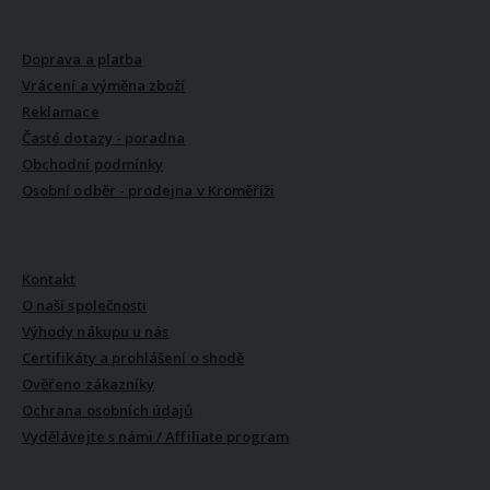
VŠE O NÁKUPU
Doprava a platba
Vrácení a výměna zboží
Reklamace
Časté dotazy - poradna
Obchodní podmínky
Osobní odběr - prodejna v Kroměříži
VŠE O NÁS
Kontakt
O naší společnosti
Výhody nákupu u nás
Certifikáty a prohlášení o shodě
Ověřeno zákazníky
Ochrana osobních údajů
Vydělávejte s námi / Affiliate program