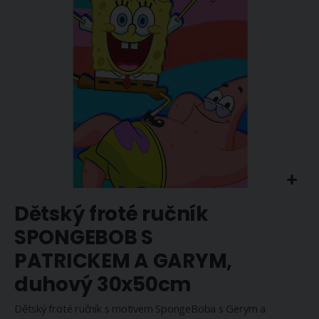
Přeskočit
Dětský froté ručník
na
začátek
SPONGEBOB S
galerie
PATRICKEM A GARYM,
s
obrázky
duhový 30x50cm
Dětský froté ručník s motivem SpongeBoba s Gerym a