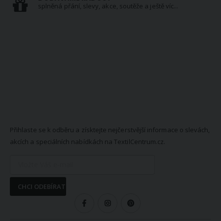
splněná přání, slevy, akce, soutěže a ještě víc...
NEWSLETTER
Přihlaste se k odběru a získtejte nejčerstvější informace o slevách,
akcích a speciálních nabídkách na TextilCentrum.cz.
CHCI ODEBÍRAT
SLEDUJTE NÁS