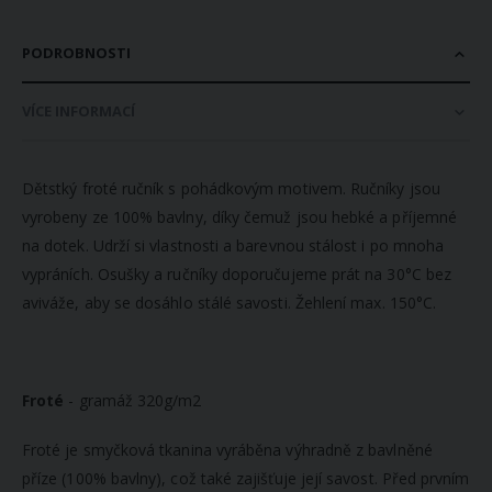
PODROBNOSTI
VÍCE INFORMACÍ
Dětstký froté ručník s pohádkovým motivem. Ručníky jsou
vyrobeny ze 100% bavlny, díky čemuž jsou hebké a příjemné
na dotek. Udrží si vlastnosti a barevnou stálost i po mnoha
vypráních. Osušky a ručníky doporučujeme prát na 30°C bez
aviváže, aby se dosáhlo stálé savosti. Žehlení max. 150°C.
Froté
- gramáž 320g/m2
Froté je smyčková tkanina vyráběna výhradně z bavlněné
příze (100% bavlny), což také zajišťuje její savost. Před prvním