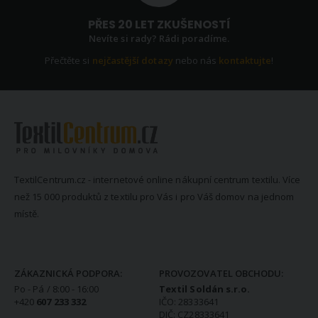
PŘES 20 LET ZKUŠENOSTÍ
Nevíte si rady? Rádi poradíme.
Přečtěte si
nejčastější dotazy
nebo nás
kontaktujte
!
TextilCentrum.cz - internetové online nákupní centrum textilu. Více
než 15 000 produktů z textilu pro Vás i pro Váš domov na jednom
místě.
KONTAKTNÍ INFORMACE
ZÁKAZNICKÁ PODPORA:
PROVOZOVATEL OBCHODU:
Po - Pá / 8:00 - 16:00
Textil Soldán s.r.o.
+420
607 233 332
IČO: 28333641
DIČ: CZ28333641