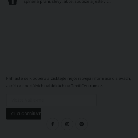
splněná přání, slevy, akce, soutěže a ještě víc...
NEWSLETTER
Přihlaste se k odběru a získtejte nejčerstvější informace o slevách,
akcích a speciálních nabídkách na TextilCentrum.cz.
CHCI ODEBÍRAT
SLEDUJTE NÁS