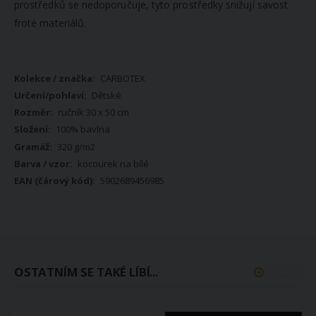
prostředků se nedoporučuje, tyto prostředky snižují savost
froté materiálů.
Více
CARBOTEX
informací
Dětské
ručník 30 x 50 cm
100% bavlna
320 g/m2
kocourek na bílé
5902689456985
OSTATNÍM SE TAKÉ LÍBÍ...