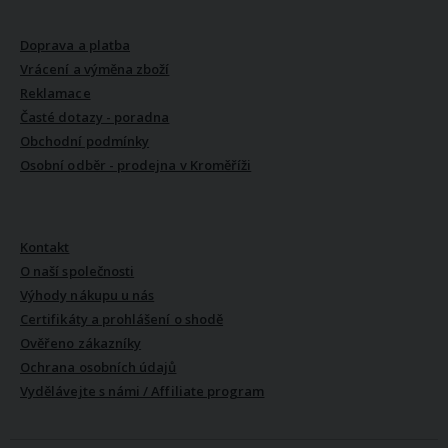
VŠE O NÁKUPU
Doprava a platba
Vrácení a výměna zboží
Reklamace
Časté dotazy - poradna
Obchodní podmínky
Osobní odběr - prodejna v Kroměříži
VŠE O NÁS
Kontakt
O naší společnosti
Výhody nákupu u nás
Certifikáty a prohlášení o shodě
Ověřeno zákazníky
Ochrana osobních údajů
Vydělávejte s námi / Affiliate program