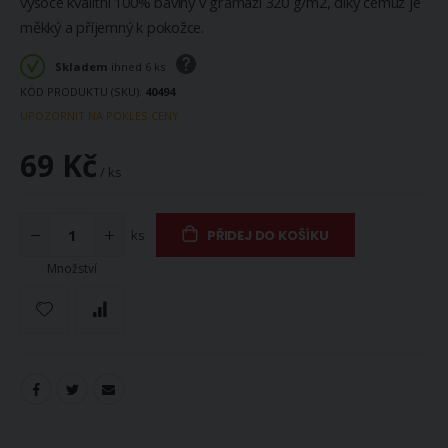
vysoce kvalitní 100% bavlny v gramáži 320 g/m2, díky čemuž je
měkký a příjemný k pokožce.
Skladem
ihned 6 ks
KÓD PRODUKTU (SKU)
40494
UPOZORNIT NA POKLES CENY
69 Kč
/ ks
ks
PŘIDEJ DO KOŠÍKU
Množství