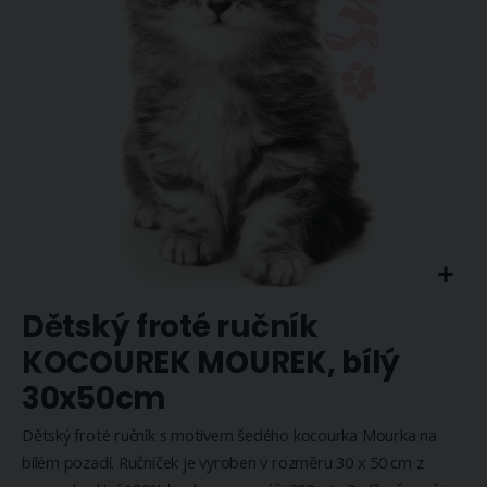
Přeskočit
Dětský froté ručník
na
začátek
KOCOUREK MOUREK, bílý
galerie
30x50cm
s
obrázky
Dětský froté ručník s motivem šedého kocourka Mourka na
bílém pozadí. Ručníček je vyroben v rozměru 30 x 50 cm z