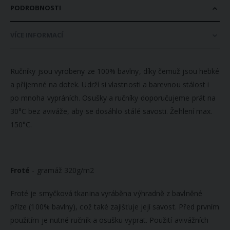
PODROBNOSTI
VÍCE INFORMACÍ
Ručníky jsou vyrobeny ze 100% bavlny, díky čemuž jsou hebké
a příjemné na dotek. Udrží si vlastnosti a barevnou stálost i
po mnoha vypráních. Osušky a ručníky doporučujeme prát na
30°C bez aviváže, aby se dosáhlo stálé savosti. Žehlení max.
150°C.
Froté
- gramáž 320g/m2
Froté je smyčková tkanina vyráběna výhradně z bavlněné
příze (100% bavlny), což také zajišťuje její savost. Před prvním
použitím je nutné ručník a osušku vyprat. Použití avivážních