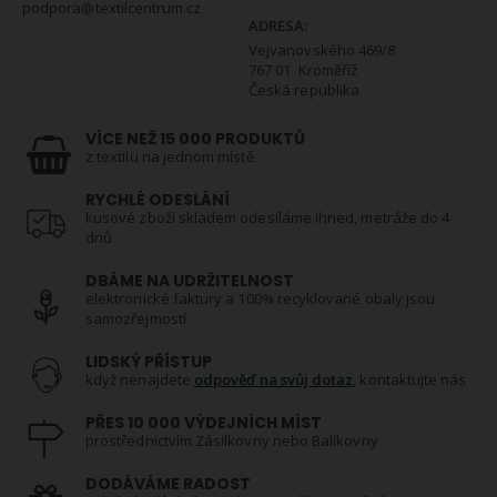
podpora@textilcentrum.cz
ADRESA:
Vejvanovského 469/8
767 01 Kroměříž
Česká republika
VÍCE NEŽ 15 000 PRODUKTŮ
z textilu na jednom místě
RYCHLÉ ODESLÁNÍ
kusové zboží skladem odesíláme ihned, metráže do 4
dnů
DBÁME NA UDRŽITELNOST
elektronické faktury a 100% recyklované obaly jsou
samozřejmostí
LIDSKÝ PŘÍSTUP
když nenajdete
odpověď na svůj dotaz
, kontaktujte nás
PŘES 10 000 VÝDEJNÍCH MÍST
prostřednictvím Zásilkovny nebo Balíkovny
DODÁVÁME RADOST