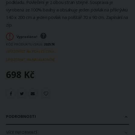
podkladu. Povlečení je z obou stran stejné. Souprava je
vyrobena ze 100% bavlny a obsahuje jeden povlak na přikrývku
140 x 200 cm a jeden povlak na polštář 70 x 90 cm. Zapínání na
zip.
Vyprodáno!
KÓD PRODUKTU (SKU)
20257K
UPOZORNIT NA POKLES CENY
UPOZORNIT NA NASKLADNĚNÍ
698 Kč
PODROBNOSTI
VÍCE INFORMACÍ