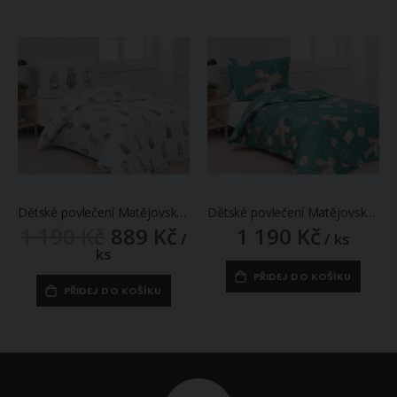
Dětské povlečení Matějovský WONDERLAND, zvířátka na smetanové, bavlna hladká digitál, 140x200cm + 70x90cm
Dětské povlečení Matějovský LITTLE PRINCE, tyrkysové, bavlna hladká digitál, 140x200cm + 70x90cm
1 190 Kč
889 Kč
1 190 Kč
Zlevněná
/
/ ks
/
ks
akční
cena
PŘIDEJ DO KOŠÍKU
PŘIDEJ DO KOŠÍKU