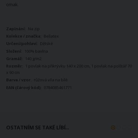
omak.
Více
Na zip
informací
Bellatex
Dětské
100% bavlna
140 g/m2
1 povlak na přikrývku 140 x 200 cm, 1 povlak na polštář 70
x 90 cm
růžová víla na bílé
0784085461771
OSTATNÍM SE TAKÉ LÍBÍ...