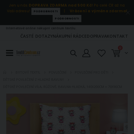
Jen u nás
DOPRAVA ZDARMA nad 500 Kč!
Po celé ČR až na
Vaši adresu!
|
Vrácení a výměna zdarma!
PODROBNOSTI
PODROBNOSTI
Internetové online nákupní centrum textilu.
ČASTÉ DOTAZY
NÁKUPNÍ RÁDCE
DOPRAVA
KONTAKT
položky
0
Košík
BYTOVÝ TEXTIL
POVLEČENÍ
POVLEČENÍ PRO DĚTI
DĚTSKÉ POVLEČENÍ Z HLADKÉ BAVLNY
DĚTSKÉ POVLEČENÍ VÍLA, RŮŽOVÉ, BAVLNA HLADKÁ, 140X200CM + 70X90CM
Přeskočit
na
konec
galerie
s
obrázky