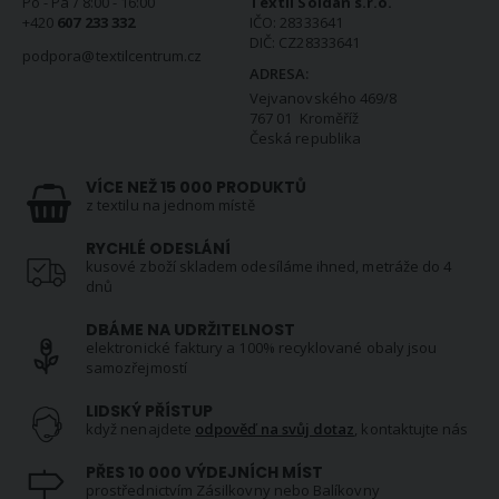
Po - Pá / 8:00 - 16:00
Textil Soldán s.r.o.
+420
607 233 332
IČO: 28333641
DIČ: CZ28333641
podpora@textilcentrum.cz
ADRESA:
Vejvanovského 469/8
767 01 Kroměříž
Česká republika
VÍCE NEŽ 15 000 PRODUKTŮ
z textilu na jednom místě
RYCHLÉ ODESLÁNÍ
kusové zboží skladem odesíláme ihned, metráže do 4
dnů
DBÁME NA UDRŽITELNOST
elektronické faktury a 100% recyklované obaly jsou
samozřejmostí
LIDSKÝ PŘÍSTUP
když nenajdete
odpověď na svůj dotaz
, kontaktujte nás
PŘES 10 000 VÝDEJNÍCH MÍST
prostřednictvím Zásilkovny nebo Balíkovny