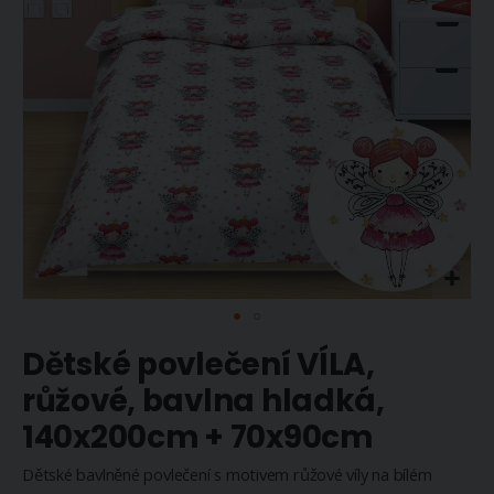
Přeskočit
Dětské povlečení VÍLA,
na
začátek
růžové, bavlna hladká,
galerie
140x200cm + 70x90cm
s
obrázky
Dětské bavlněné povlečení s motivem růžové víly na bílém