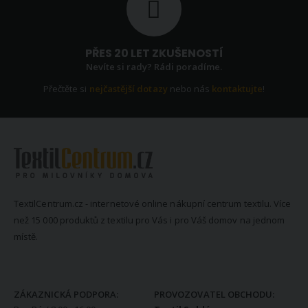
PŘES 20 LET ZKUŠENOSTÍ
Nevíte si rady? Rádi poradíme.
Přečtěte si
nejčastější dotazy
nebo nás
kontaktujte
!
TextilCentrum.cz - internetové online nákupní centrum textilu. Více
než 15 000 produktů z textilu pro Vás i pro Váš domov na jednom
místě.
KONTAKTNÍ INFORMACE
ZÁKAZNICKÁ PODPORA:
PROVOZOVATEL OBCHODU: