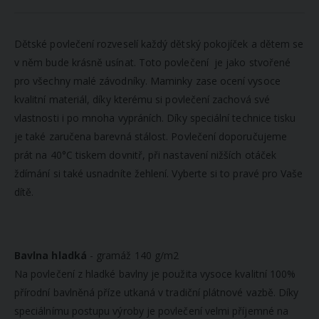
Dětské povlečení rozveselí každý dětský pokojíček a dětem se
v něm bude krásně usínat. Toto povlečení
je jako stvořené
pro všechny malé závodníky
. Maminky zase ocení vysoce
kvalitní materiál
, díky kterému si povlečení zachová své
vlastnosti i po mnoha vypráních. Díky speciální technice tisku
je také zaručena barevná stálost. Povlečení doporučujeme
prát na 40°C tiskem dovnitř, při nastavení nižších otáček
ždímání si také usnadníte žehlení. Vyberte si to pravé pro Vaše
dítě.
Bavlna hladká
- gramáž 140 g/m2
Na povlečení z hladké bavlny je použita vysoce kvalitní 100%
přírodní bavlněná příze utkaná v tradiční plátnové vazbě. Díky
speciálnímu postupu výroby je povlečení velmi příjemné na