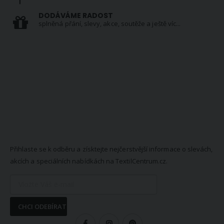
DODÁVÁME RADOST
splněná přání, slevy, akce, soutěže a ještě víc...
NEWSLETTER
Přihlaste se k odběru a získtejte nejčerstvější informace o slevách,
akcích a speciálních nabídkách na TextilCentrum.cz.
CHCI ODEBÍRAT
SLEDUJTE NÁS