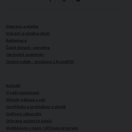
VŠE O NÁKUPU
Doprava a platba
Vrácení a výměna zboží
Reklamace
Časté dotazy - poradna
Obchodní podmínky
Osobní odběr - prodejna v Kroměříži
VŠE O NÁS
Kontakt
O naší společnosti
Výhody nákupu u nás
Certifikáty a prohlášení o shodě
Ověřeno zákazníky
Ochrana osobních údajů
Vydělávejte s námi / Affiliate program