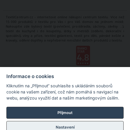
TextilCentrum.cz - internetové online nákupní centrum textilu. Více než
15 000 produktů z textilu pro Vás i pro Váš domov na jednom místě.
Nakoupíte zde bytový textil (povlečení, prostěradla, záclony, závěsy ...),
textil do kuchyně i do koupelny, látky v metráži (oděvní, dekorační i
speciální), vlny a příze, textilní galanterii, textil pro děti, pánské košile a
kravaty, oděvní doplňky a nepřeberné množství dalších produktů z textilu.
Informace o cookies
Kliknutím na „Přijmout“ souhlasíte s ukládáním souborů
cookie na vašem zařízení, což nám pomáhá s navigací na
webu, analýzou využití dat a naším marketingovým úsilím.
Příjmout
Nastavení
©
TextilCentrum.cz