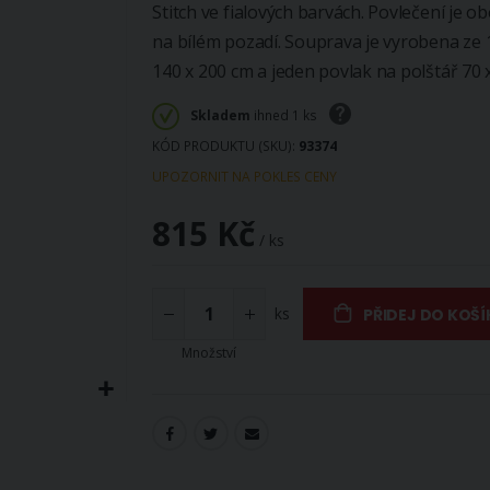
Stitch ve fialových barvách. Povlečení je
na bílém pozadí. Souprava je vyrobena ze
140 x 200 cm a jeden povlak na polštář 70 x
Skladem
ihned 1 ks
KÓD PRODUKTU (SKU)
93374
UPOZORNIT NA POKLES CENY
815 Kč
/ ks
ks
PŘIDEJ DO KOŠÍ
Množství