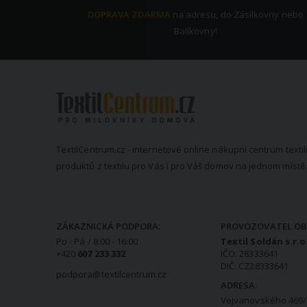
DOPRAVA ZDARMA
na adresu, do Zásilkovny nebo
Balíkovny!
TextilCentrum.cz - internetové online nákupní centrum textil
produktů z textilu pro Vás i pro Váš domov na jednom místě.
KONTAKTNÍ INFORMACE
ZÁKAZNICKÁ PODPORA:
PROVOZOVATEL OB
Po - Pá / 8:00 - 16:00
Textil Soldán s.r.o
+420
607 233 332
IČO: 28333641
DIČ: CZ28333641
podpora@textilcentrum.cz
ADRESA:
Vejvanovského 469/