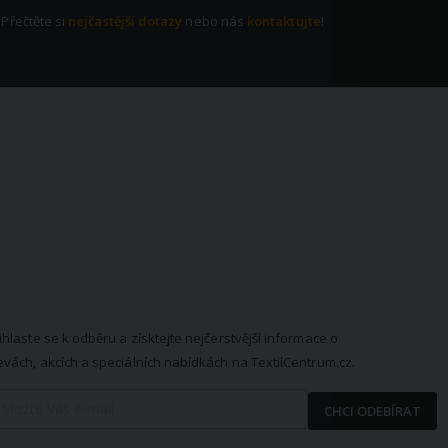
Přečtěte si
nejčastější dotazy
nebo nás
kontaktujte
!
EWSLETTER
ihlaste se k odběru a získtejte nejčerstvější informace o
evách, akcích a speciálních nabídkách na TextilCentrum.cz.
CHCI ODEBÍRAT