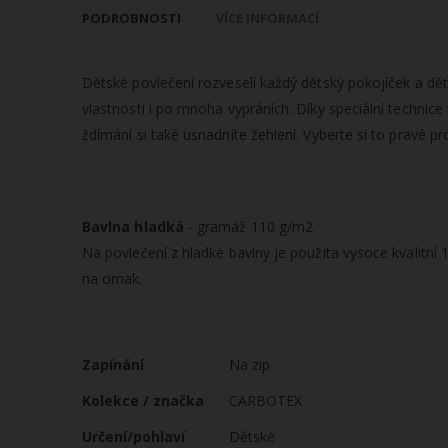
galerie
PODROBNOSTI
VÍCE INFORMACÍ
s
obrázky
Dětské povlečení rozveselí každý dětský pokojíček a dě
vlastnosti i po mnoha vypráních. Díky speciální technice
ždímání si také usnadníte žehlení. Vyberte si to pravé pr
Bavlna hladká
- gramáž 110 g/m2
Na povlečení z hladké bavlny je použita vysoce kvalitní
na omak.
Více
Zapínání
Na zip
informací
Kolekce / značka
CARBOTEX
Určení/pohlaví
Dětské