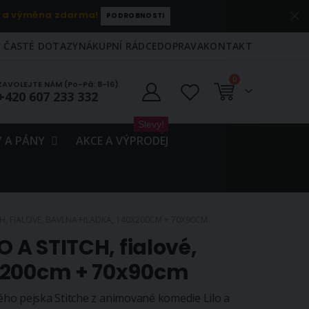
 a výměna zdarma!
PODROBNOSTI
ČASTÉ DOTAZY
NÁKUPNÍ RÁDCE
DOPRAVA
KONTAKT
položky
0
ZAVOLEJTE NÁM (Po-Pá: 8-16)
+420 607 233 332
Košík
Slevy!
 A PÁNY
AKCE A VÝPRODEJ
CH, FIALOVÉ, BAVLNA HLADKÁ, 140X200CM + 70X90CM
O A STITCH, fialové,
x200cm + 70x90cm
ho pejska Stitche z animované komedie Lilo a