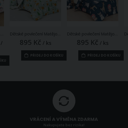
Povlečení dětské ZOO, zvířátka v zimě, bílo-červené, mikroflanel 140x200cm + 70x90cm
Dětské povlečení Matějovský FORREST, liška na zelené, bavlna hladká, 140x200cm + 70x90cm
Dětské povlečení Matějovský LITTLE JUNGLE, zvířátka na modré, bavlna hladká, 140x200cm + 70x90cm
895 Kč
895 Kč
/
/ ks
/ ks
PŘIDEJ DO KOŠÍKU
PŘIDEJ DO KOŠÍKU
ŠÍKU
VRÁCENÍ A VÝMĚNA ZDARMA
Nakupujete bez rizika!