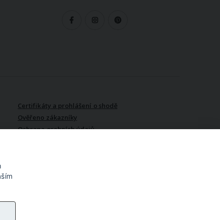
LEDUJTE NÁS
Certifikáty a prohlášení o shodě
Ověřeno zákazníky
Ochrana osobních údajů
Vydělávejte s námi / Affiliate
program
m
aším