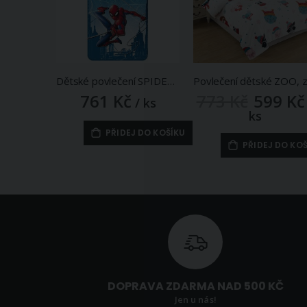
Dětské povlečení SPIDERMAN BLUE 04, modré, bavlna hladká, 140x200cm + 70x90cm
761 Kč
773 Kč
599 Kč
Zlevněná
/ ks
/
akční
ks
cena
PŘIDEJ DO KOŠÍKU
PŘIDEJ DO KO
DOPRAVA ZDARMA NAD 500 KČ
Jen u nás!