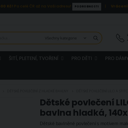
00 Kč!
Po celé ČR až na Vaši adresu!
|
Vrácení
PODROBNOSTI
ŠITÍ, PLETENÍ, TVOŘENÍ
PRO DĚTI
PRO DÁMY
DĚTSKÉ POVLEČENÍ Z HLADKÉ BAVLNY
DĚTSKÉ POVLEČENÍ LILO A STIT
Dětské povlečení LIL
bavlna hladká, 140
Dětské bavlněné povlečení s motivem malé