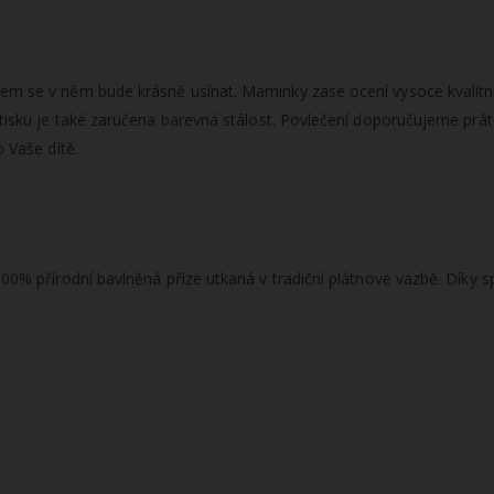
tem se v něm bude krásně usínat. Maminky zase ocení vysoce kvalitní
 tisku je také zaručena barevná stálost. Povlečení doporučujeme prát
o Vaše dítě.
 100% přírodní bavlněná příze utkaná v tradiční plátnové vazbě. Díky 