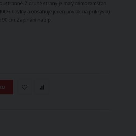
 oboustranné. Z druhé strany je malý mimozemšťan
 100% bavlny a obsahuje jeden povlak na přikrývku
 90 cm. Zapínání na zip.
KU