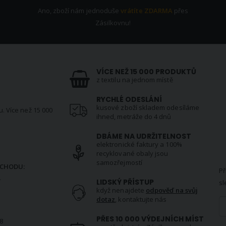
Ano, zboží nám jednoduše
vrátíte ZDARMA
přes
Zásilkovnu!
VÍCE NEŽ 15 000 PRODUKTŮ
z textilu na jednom místě
RYCHLÉ ODESLÁNÍ
kusové zboží skladem odesíláme
u. Více než 15 000
ihned, metráže do 4 dnů
DBÁME NA UDRŽITELNOST
elektronické faktury a 100%
N
recyklované obaly jsou
samozřejmostí
CHODU:
Př
.
LIDSKÝ PŘÍSTUP
sl
když nenajdete
odpověď na svůj
dotaz
, kontaktujte nás
PŘES 10 000 VÝDEJNÍCH MÍST
8