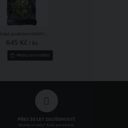
Dětské povlečení HARRY POTTER CESTA DO BRADAVIC, šedo-žluté, bavlna hladká, 140x200cm + 70x90cm
645 Kč
/ ks
PŘIDEJ DO KOŠÍKU
PŘES 20 LET ZKUŠENOSTÍ
Nevíte si rady? Rádi poradíme.