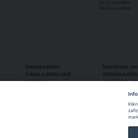
767 01 Kroměříž
Česká republika
VŠE O NÁKUPU
Doprava a platba
Časté dotazy - po
Vrácení a výměna zboží
Obchodní podmín
Reklamace
Osobní odběr - pr
Kroměříži
Inf
Klik
zaří
mark
TextilCentrum.cz - internetové online nákupní centrum texti
produktů z textilu pro Vás i pro Váš domov na jednom místě. N
textil (povlečení, prostěradla, záclony, závěsy ...), textil do kuchyně
metráži (oděvní, dekorační i speciální), vlny a příze, textilní galant