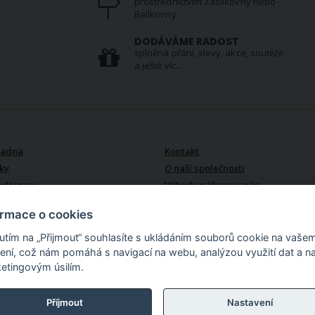
prostřednictvím Zásilkovny nebo
Balíkovny
S
DODÁVÁME RADOST
splněná přání, slevy, akce, soutěže
a ještě víc...
VŠE O NÁS
radna
Kontakt
ky
O naší společnosti
odejna v
Výhody nákupu u nás
ormace o cookies
nutím na „Přijmout“ souhlasíte s ukládáním souborů cookie na vaše
zení, což nám pomáhá s navigací na webu, analýzou využití dat a n
etingovým úsilím.
lu. Více než 15 000
akoupíte zde bytový
 i do koupelny, látky v
Příjmout
Nastavení
erii, textil pro děti,