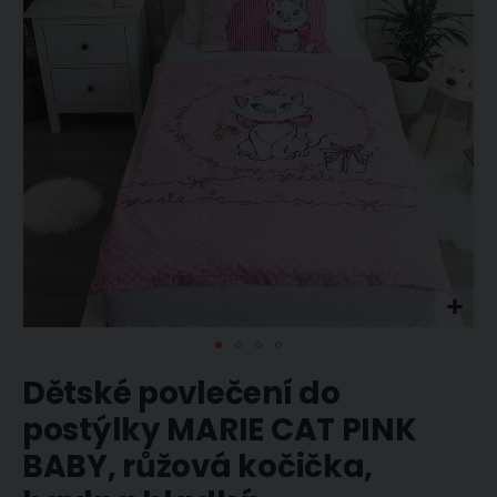
obrázky
Přeskočit
Dětské povlečení do
na
začátek
postýlky MARIE CAT PINK
galerie
BABY, růžová kočička,
s
obrázky