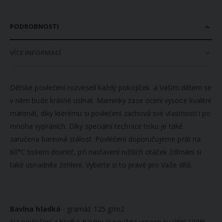
PODROBNOSTI
VÍCE INFORMACÍ
Dětské povlečení rozveselí každý pokojíček a Vašim dětem se
v něm bude krásně usínat. Maminky zase ocení vysoce kvalitní
materiál, díky kterému si povlečení zachová své vlastnosti i po
mnoha vypráních. Díky speciální technice tisku je také
zaručena barevná stálost. Povlečení doporučujeme prát na
60°C tiskem dovnitř, při nastavení nižších otáček ždímání si
také usnadníte žehlení. Vyberte si to pravé pro Vaše dítě.
Bavlna hladká
- gramáž 125 g/m2
Na povlečení z hladké bavlny je použita vysoce kvalitní 100%