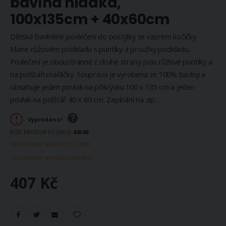
bavlna hladká,
100x135cm + 40x60cm
Dětské bavlněné povlečení do postýlky se vzorem kočičky
Marie růžovém podkladu s puntíky a proužky podkladu.
Povlečení je oboustranné z druhé strany jsou růžové puntíky a
na polštáři mašličky. Souprava je vyrobena ze 100% bavlny a
obsahuje jeden povlak na přikrývku 100 x 135 cm a jeden
povlak na polštář 40 x 60 cm. Zapínání na zip.
Vyprodáno!
KÓD PRODUKTU (SKU)
84548
UPOZORNIT NA POKLES CENY
UPOZORNIT NA NASKLADNĚNÍ
407 Kč