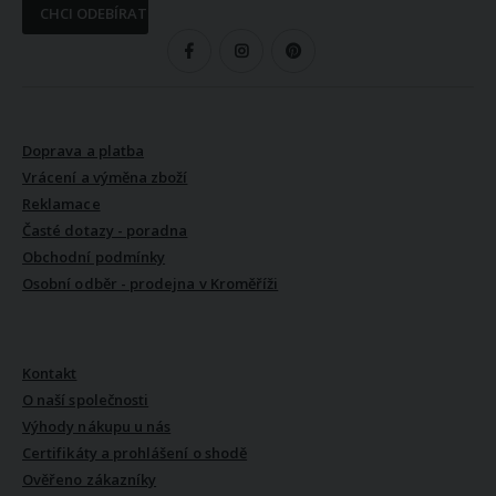
CHCI ODEBÍRAT
SLEDUJTE NÁS
VŠE O NÁKUPU
Doprava a platba
Vrácení a výměna zboží
Reklamace
Časté dotazy - poradna
Obchodní podmínky
Osobní odběr - prodejna v Kroměříži
VŠE O NÁS
Kontakt
O naší společnosti
Výhody nákupu u nás
Certifikáty a prohlášení o shodě
Ověřeno zákazníky