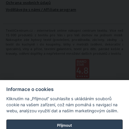
Ochrana osobních údajů
Vydělávejte s námi / Affiliate program
TextilCentrum.cz - internetové online nákupní centrum textilu. Více než
15 000 produktů z textilu pro Vás i pro Váš domov na jednom místě.
Nakoupíte zde bytový textil (povlečení, prostěradla, záclony, závěsy ...),
textil do kuchyně i do koupelny, látky v metráži (oděvní, dekorační i
speciální), vlny a příze, textilní galanterii, textil pro děti, pánské košile a
kravaty, oděvní doplňky a nepřeberné množství dalších produktů z textilu.
Informace o cookies
Kliknutím na „Přijmout“ souhlasíte s ukládáním souborů
cookie na vašem zařízení, což nám pomáhá s navigací na
webu, analýzou využití dat a naším marketingovým úsilím.
Příjmout