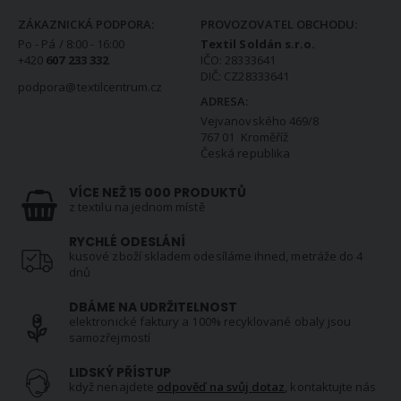
ZÁKAZNICKÁ PODPORA:
PROVOZOVATEL OBCHODU:
Po - Pá / 8:00 - 16:00
Textil Soldán s.r.o.
+420
607 233 332
IČO: 28333641
DIČ: CZ28333641
podpora@textilcentrum.cz
ADRESA:
Vejvanovského 469/8
767 01 Kroměříž
Česká republika
VÍCE NEŽ 15 000 PRODUKTŮ
z textilu na jednom místě
RYCHLÉ ODESLÁNÍ
kusové zboží skladem odesíláme ihned, metráže do 4
dnů
DBÁME NA UDRŽITELNOST
elektronické faktury a 100% recyklované obaly jsou
samozřejmostí
LIDSKÝ PŘÍSTUP
když nenajdete
odpověď na svůj dotaz
, kontaktujte nás