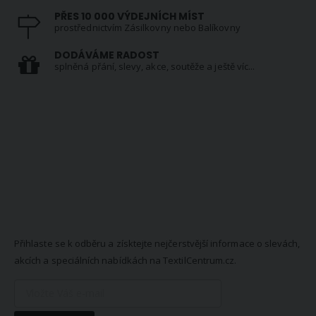
PŘES 10 000 VÝDEJNÍCH MÍST
prostřednictvím Zásilkovny nebo Balíkovny
DODÁVÁME RADOST
splněná přání, slevy, akce, soutěže a ještě víc...
NEWSLETTER
Přihlaste se k odběru a získtejte nejčerstvější informace o slevách,
akcích a speciálních nabídkách na TextilCentrum.cz.