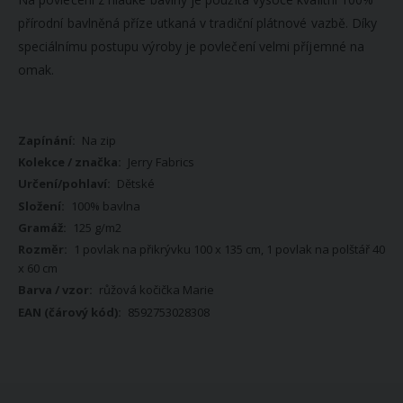
přírodní bavlněná příze utkaná v tradiční plátnové vazbě. Díky
speciálnímu postupu výroby je povlečení velmi příjemné na
omak.
Více
Na zip
informací
Jerry Fabrics
Dětské
100% bavlna
125 g/m2
1 povlak na přikrývku 100 x 135 cm, 1 povlak na polštář 40
x 60 cm
růžová kočička Marie
8592753028308