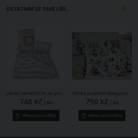
OSTATNÍM SE TAKÉ LÍBÍ...
Dětský set MEDICAL do postýlky, prošívaný, přikrývka 100x135cm, polštář 40x60cm, celoroční (400+220g)
Dětské povlečení Matějovský do postýlky KRTEK A ZIMA (Krteček), bílé, bavlna hladká (více rozměrů)
748 Kč
750 Kč
/ ks
/ ks
PŘIDEJ DO KOŠÍKU
PŘIDEJ DO KOŠÍKU