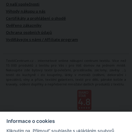
O naší společnosti
Výhody nákupu u nás
Certifikáty a prohlášení o shodě
Ověřeno zákazníky
Ochrana osobních údajů
Vydělávejte s námi / Affiliate program
TextilCentrum.cz - internetové online nákupní centrum textilu. Více než
15 000 produktů z textilu pro Vás i pro Váš domov na jednom místě.
Nakoupíte zde bytový textil (povlečení, prostěradla, záclony, závěsy ...),
textil do kuchyně i do koupelny, látky v metráži (oděvní, dekorační i
speciální), vlny a příze, textilní galanterii, textil pro děti, pánské košile a
kravaty, oděvní doplňky a nepřeberné množství dalších produktů z textilu.
Informace o cookies
Kliknutím na „Přijmout“ souhlasíte s ukládáním souborů