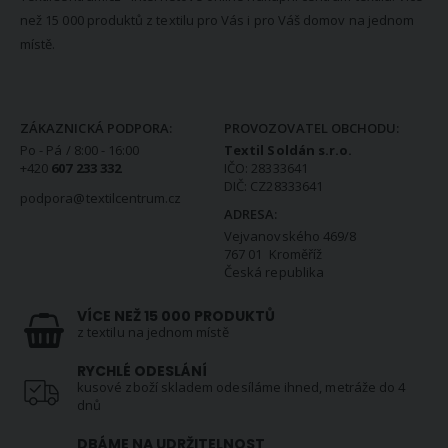
než 15 000 produktů z textilu pro Vás i pro Váš domov na jednom
místě.
KONTAKTNÍ INFORMACE
ZÁKAZNICKÁ PODPORA:
PROVOZOVATEL OBCHODU:
Po - Pá / 8:00 - 16:00
Textil Soldán s.r.o.
+420
607 233 332
IČO: 28333641
DIČ: CZ28333641
podpora@textilcentrum.cz
ADRESA:
Vejvanovského 469/8
767 01 Kroměříž
Česká republika
VÍCE NEŽ 15 000 PRODUKTŮ
z textilu na jednom místě
RYCHLÉ ODESLÁNÍ
kusové zboží skladem odesíláme ihned, metráže do 4
dnů
DBÁME NA UDRŽITELNOST