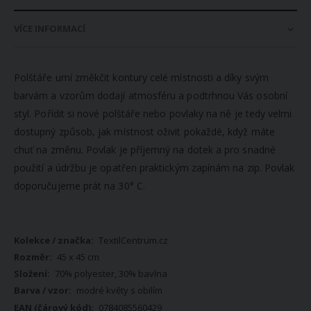
VÍCE INFORMACÍ
Polštáře umí změkčit kontury celé místnosti a díky svým
barvám a vzorům dodají atmosféru a podtrhnou Vás osobní
styl. Pořídit si nové polštáře nebo povlaky na ně je tedy velmi
dostupný způsob, jak místnost oživit pokaždé, když máte
chuť na změnu. Povlak je příjemný na dotek a pro snadné
použití a údržbu je opatřen praktickým zapínám na zip. Povlak
doporučujeme prát na 30° C.
Více
TextilCentrum.cz
informací
45 x 45 cm
70% polyester, 30% bavlna
modré květy s obilím
0784085560429