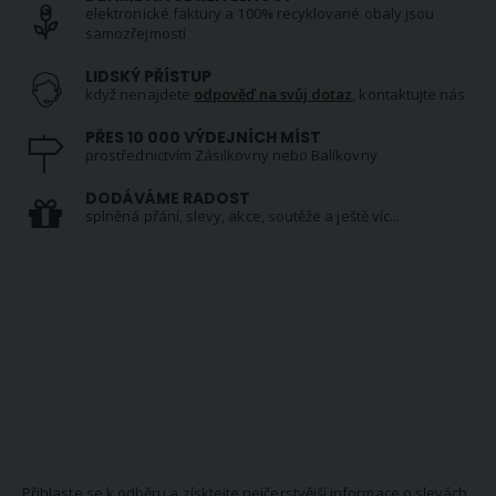
elektronické faktury a 100% recyklované obaly jsou
samozřejmostí
LIDSKÝ PŘÍSTUP
když nenajdete
odpověď na svůj dotaz
, kontaktujte nás
PŘES 10 000 VÝDEJNÍCH MÍST
prostřednictvím Zásilkovny nebo Balíkovny
DODÁVÁME RADOST
splněná přání, slevy, akce, soutěže a ještě víc...
NEWSLETTER
Přihlaste se k odběru a získtejte nejčerstvější informace o slevách,