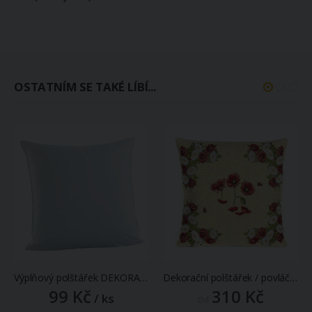
OSTATNÍM SE TAKÉ LÍBÍ...
Výplňový polštářek DEKORAČNÍ - BASIC netkaný, duté vlákno, 45x45cm
Dekorační polštářek / povláček RETRO VLČÍ MÁKY UPROSTŘED, červená, 45x45cm
99 Kč
310 Kč
/ ks
Od