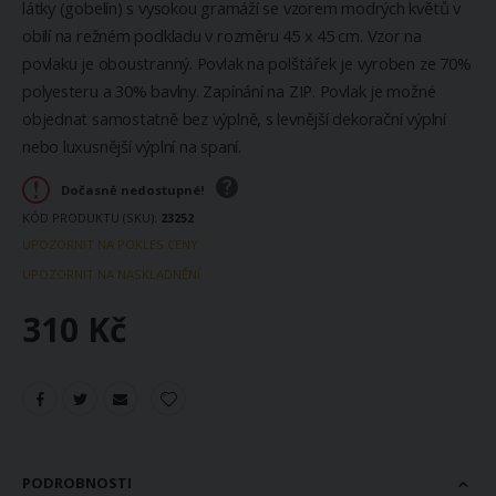
látky (gobelín) s vysokou gramáží se vzorem modrých květů v
obilí na režném podkladu v rozměru 45 x 45 cm. Vzor na
povlaku je oboustranný. Povlak na polštářek je vyroben ze 70%
polyesteru a 30% bavlny. Zapínání na ZIP. Povlak je možné
objednat samostatně bez výplně, s levnější dekorační výplní
nebo luxusnější výplní na spaní.
Dočasně nedostupné!
KÓD PRODUKTU (SKU)
23252
UPOZORNIT NA POKLES CENY
UPOZORNIT NA NASKLADNĚNÍ
310 Kč
PODROBNOSTI