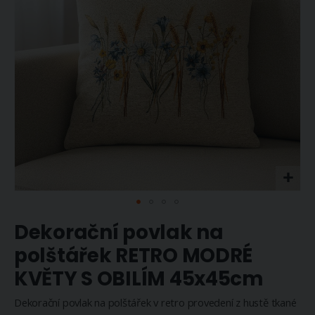
Přeskočit
Dekorační povlak na
na
začátek
polštářek RETRO MODRÉ
galerie
KVĚTY S OBILÍM 45x45cm
s
obrázky
Dekorační povlak na polštářek v retro provedení z hustě tkané