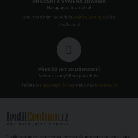
VRÁCENÍ A VÝMĚNA ZDARMA
Nakupujete bez rizika!
Ano, zboží nám jednoduše
vrátíte ZDARMA
přes
Zásilkovnu!
PŘES 20 LET ZKUŠENOSTÍ
Nevíte si rady? Rádi poradíme.
Přečtěte si
nejčastější dotazy
nebo nás
kontaktujte
!
TextilCentrum.cz - internetové online nákupní centrum textilu. Více