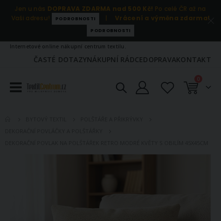
Jen u nás
DOPRAVA ZDARMA nad 500 Kč!
Po celé ČR až na
Vaši adresu!
|
Vrácení a výměna zdarma!
PODROBNOSTI
PODROBNOSTI
Internetové online nákupní centrum textilu.
ČASTÉ DOTAZY
NÁKUPNÍ RÁDCE
DOPRAVA
KONTAKT
položky
0
Košík
BYTOVÝ TEXTIL
POLŠTÁŘE A PŘIKRÝVKY
DEKORAČNÍ POVLÁČKY A POLŠTÁŘKY
DEKORAČNÍ POVLAK NA POLŠTÁŘEK RETRO MODRÉ KVĚTY S OBILÍM 45X45CM
Přeskočit
na
konec
galerie
s
obrázky