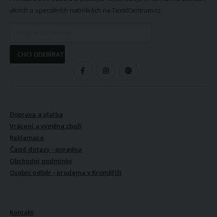
akcích a speciálních nabídkách na TextilCentrum.cz.
CHCI ODEBÍRAT
SLEDUJTE NÁS
VŠE O NÁKUPU
Doprava a platba
Vrácení a výměna zboží
Reklamace
Časté dotazy - poradna
Obchodní podmínky
Osobní odběr - prodejna v Kroměříži
VŠE O NÁS
Kontakt