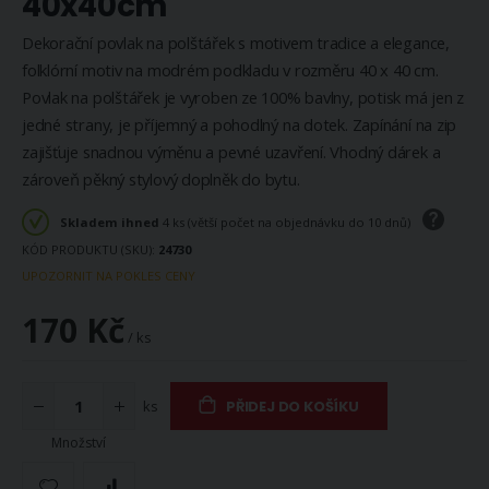
40x40cm
Dekorační povlak na polštářek s motivem tradice a elegance,
folklórní motiv na modrém podkladu v rozměru 40 x 40 cm.
Povlak na polštářek je vyroben ze 100% bavlny, potisk má jen z
jedné strany, je příjemný a pohodlný na dotek. Zapínání na zip
zajišťuje snadnou výměnu a pevné uzavření. Vhodný dárek a
zároveň pěkný stylový doplněk do bytu.
Skladem ihned
4 ks (větší počet na objednávku do 10 dnů)
KÓD PRODUKTU (SKU)
24730
UPOZORNIT NA POKLES CENY
170 Kč
/ ks
ks
PŘIDEJ DO KOŠÍKU
Množství