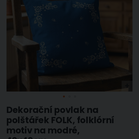
obrázky
Přeskočit
Dekorační povlak na
na
začátek
polštářek FOLK, folklórní
galerie
motiv na modré,
s
obrázky