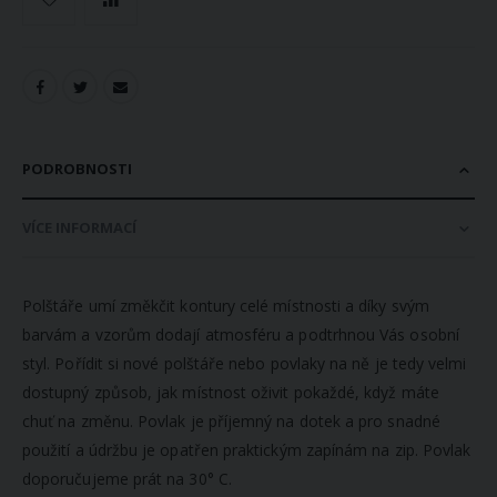
PODROBNOSTI
VÍCE INFORMACÍ
Polštáře umí změkčit kontury celé místnosti a díky svým
barvám a vzorům dodají atmosféru a podtrhnou Vás osobní
styl. Pořídit si nové polštáře nebo povlaky na ně je tedy velmi
dostupný způsob, jak místnost oživit pokaždé, když máte
chuť na změnu. Povlak je příjemný na dotek a pro snadné
použití a údržbu je opatřen praktickým zapínám na zip. Povlak
doporučujeme prát na 30° C.