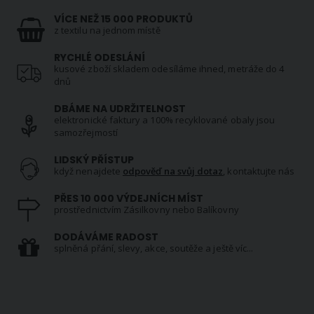
VÍCE NEŽ 15 000 PRODUKTŮ
z textilu na jednom místě
RYCHLÉ ODESLÁNÍ
kusové zboží skladem odesíláme ihned, metráže do 4
dnů
DBÁME NA UDRŽITELNOST
elektronické faktury a 100% recyklované obaly jsou
samozřejmostí
LIDSKÝ PŘÍSTUP
když nenajdete
odpověď na svůj dotaz
, kontaktujte nás
PŘES 10 000 VÝDEJNÍCH MÍST
prostřednictvím Zásilkovny nebo Balíkovny
DODÁVÁME RADOST
splněná přání, slevy, akce, soutěže a ještě víc...