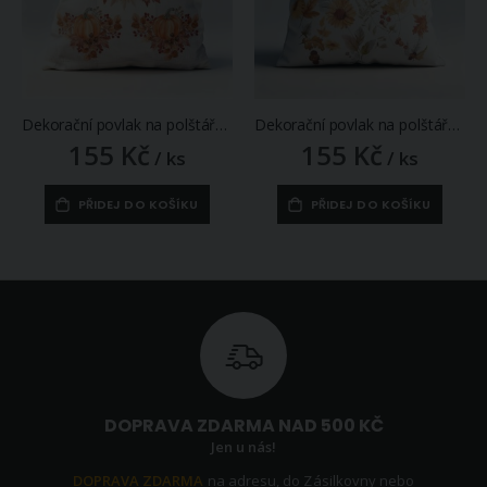
Dekorační povlak na polštářek CYH6063C oranžové dýně, 40x40cm
Dekorační povlak na polštářek CYH5953GC, podzimní rostlinky, oranžová, 40x40cm
155 Kč
155 Kč
/ ks
/ ks
PŘIDEJ DO KOŠÍKU
PŘIDEJ DO KOŠÍKU
DOPRAVA ZDARMA NAD 500 KČ
Jen u nás!
DOPRAVA ZDARMA
na adresu, do Zásilkovny nebo