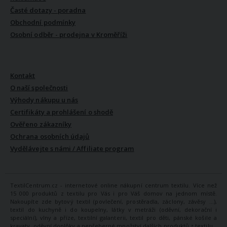
Časté dotazy - poradna
Obchodní podmínky
Osobní odběr - prodejna v Kroměříži
VŠE O NÁS
Kontakt
O naší společnosti
Výhody nákupu u nás
Certifikáty a prohlášení o shodě
Ověřeno zákazníky
Ochrana osobních údajů
Vydělávejte s námi / Affiliate program
TextilCentrum.cz - internetové online nákupní centrum textilu. Více než
15 000 produktů z textilu pro Vás i pro Váš domov na jednom místě.
Nakoupíte zde bytový textil (povlečení, prostěradla, záclony, závěsy ...),
textil do kuchyně i do koupelny, látky v metráži (oděvní, dekorační i
speciální), vlny a příze, textilní galanterii, textil pro děti, pánské košile a
kravaty, oděvní doplňky a nepřeberné množství dalších produktů z textilu.