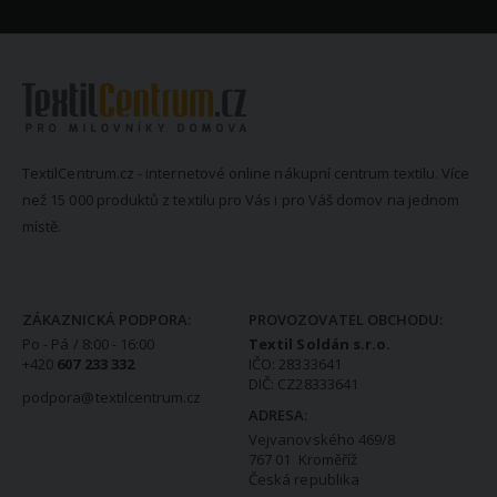
TextilCentrum.cz - internetové online nákupní centrum textilu. Více
než 15 000 produktů z textilu pro Vás i pro Váš domov na jednom
místě.
KONTAKTNÍ INFORMACE
ZÁKAZNICKÁ PODPORA:
PROVOZOVATEL OBCHODU:
Po - Pá / 8:00 - 16:00
Textil Soldán s.r.o.
+420
607 233 332
IČO: 28333641
DIČ: CZ28333641
podpora@textilcentrum.cz
ADRESA:
Vejvanovského 469/8
767 01 Kroměříž
Česká republika