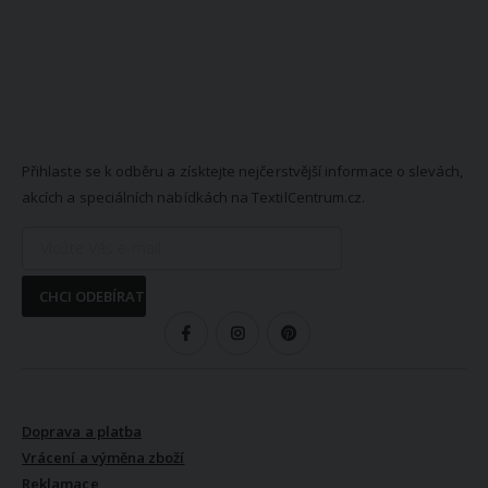
NEWSLETTER
Přihlaste se k odběru a získtejte nejčerstvější informace o slevách,
akcích a speciálních nabídkách na TextilCentrum.cz.
CHCI ODEBÍRAT
SLEDUJTE NÁS
VŠE O NÁKUPU
Doprava a platba
Vrácení a výměna zboží
Reklamace