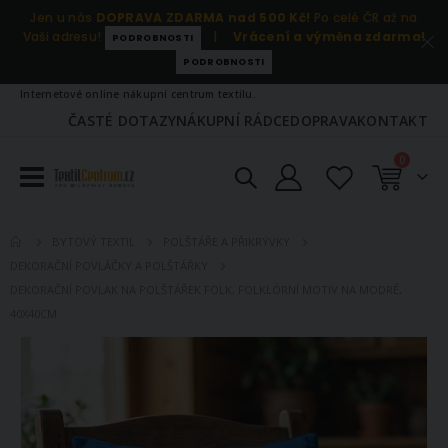
Jen u nás
DOPRAVA ZDARMA nad 500 Kč!
Po celé ČR až na
Vaši adresu!
|
Vrácení a výměna zdarma!
PODROBNOSTI
PODROBNOSTI
Internetové online nákupní centrum textilu.
ČASTÉ DOTAZY
NÁKUPNÍ RÁDCE
DOPRAVA
KONTAKT
položky
0
Košík
BYTOVÝ TEXTIL
POLŠTÁŘE A PŘIKRÝVKY
DEKORAČNÍ POVLÁČKY A POLŠTÁŘKY
DEKORAČNÍ POVLAK NA POLŠTÁŘEK FOLK, FOLKLÓRNÍ MOTIV NA MODRÉ,
40X40CM
Přeskočit
na
konec
galerie
s