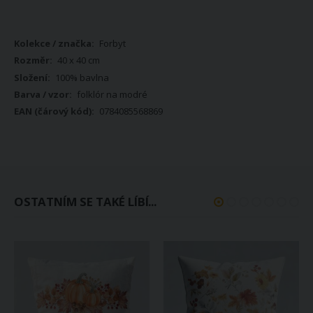
Více
Forbyt
informací
40 x 40 cm
100% bavlna
folklór na modré
0784085568869
OSTATNÍM SE TAKÉ LÍBÍ...