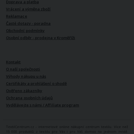
Doprava a platba
Vrácení a výměna zboží
Reklamace
Časté dotazy - poradna
Obchodní podmínky
Osobní odběr - prodejna v Kroměříži
VŠE O NÁS
Kontakt
O naší společnosti
Výhody nákupu u nás
Certifikáty a prohlášení o shodě
Ověřeno zákazníky
Ochrana osobních údajů
Vydělávejte s námi / Affiliate program
TextilCentrum.cz - internetové online nákupní centrum textilu. Více než
15 000 produktů z textilu pro Vás i pro Váš domov na jednom místě.