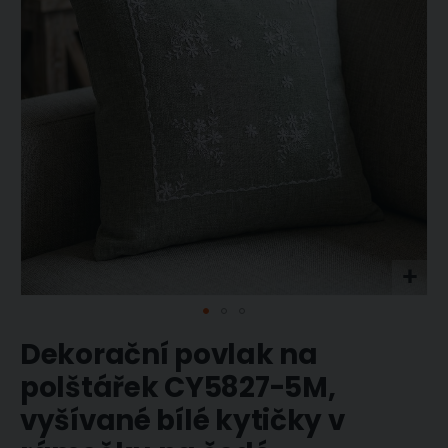
obrázky
Přeskočit
Dekorační povlak na
na
začátek
polštářek CY5827-5M,
galerie
vyšívané bílé kytičky v
s
obrázky