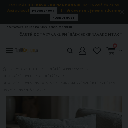
Jen u nás
DOPRAVA ZDARMA nad 500 Kč!
Po celé ČR až na
Vaši adresu!
|
Vrácení a výměna zdarma!
PODROBNOSTI
PODROBNOSTI
Internetové online nákupní centrum textilu.
ČASTÉ DOTAZY
NÁKUPNÍ RÁDCE
DOPRAVA
KONTAKT
položky
0
Košík
BYTOVÝ TEXTIL
POLŠTÁŘE A PŘIKRÝVKY
DEKORAČNÍ POVLÁČKY A POLŠTÁŘKY
DEKORAČNÍ POVLAK NA POLŠTÁŘEK CY5827-5M, VYŠÍVANÉ BÍLÉ KYTIČKY V
RÁMEČKU NA ŠEDÉ, 40X40CM
Přeskočit
na
konec
galerie
s