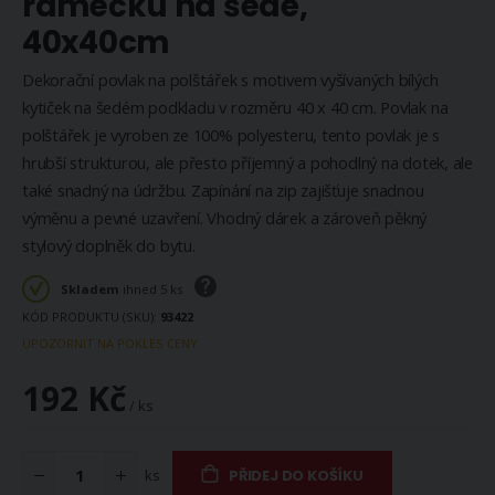
rámečku na šedé,
40x40cm
Dekorační povlak na polštářek s motivem vyšívaných bílých
kytiček na šedém podkladu v rozměru 40 x 40 cm. Povlak na
polštářek je vyroben ze 100% polyesteru, tento povlak je s
hrubší strukturou, ale přesto příjemný a pohodlný na dotek, ale
také snadný na údržbu. Zapínání na zip zajišťuje snadnou
výměnu a pevné uzavření. Vhodný dárek a zároveň pěkný
stylový doplněk do bytu.
Skladem
ihned 5 ks
KÓD PRODUKTU (SKU)
93422
UPOZORNIT NA POKLES CENY
192 Kč
/ ks
ks
PŘIDEJ DO KOŠÍKU