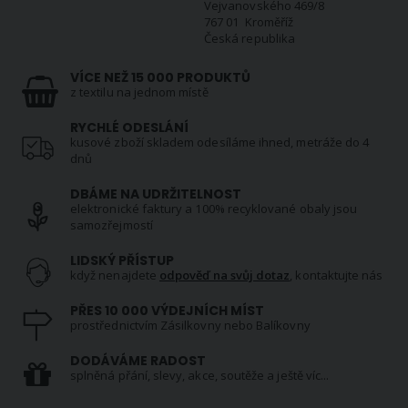
Vejvanovského 469/8
767 01 Kroměříž
Česká republika
VÍCE NEŽ 15 000 PRODUKTŮ
z textilu na jednom místě
RYCHLÉ ODESLÁNÍ
kusové zboží skladem odesíláme ihned, metráže do 4
dnů
DBÁME NA UDRŽITELNOST
elektronické faktury a 100% recyklované obaly jsou
samozřejmostí
LIDSKÝ PŘÍSTUP
když nenajdete
odpověď na svůj dotaz
, kontaktujte nás
PŘES 10 000 VÝDEJNÍCH MÍST
prostřednictvím Zásilkovny nebo Balíkovny
DODÁVÁME RADOST
splněná přání, slevy, akce, soutěže a ještě víc...