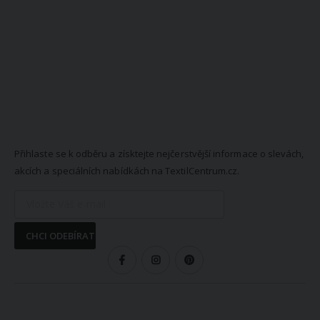
NEWSLETTER
Přihlaste se k odběru a získtejte nejčerstvější informace o slevách,
akcích a speciálních nabídkách na TextilCentrum.cz.
CHCI ODEBÍRAT
SLEDUJTE NÁS
VŠE O NÁKUPU