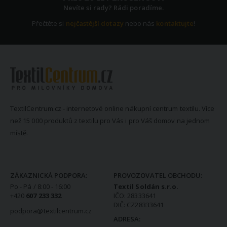
Nevíte si rady? Rádi poradíme.
Přečtěte si
nejčastější dotazy
nebo nás
kontaktujte
!
TextilCentrum.cz - internetové online nákupní centrum textilu. Více
než 15 000 produktů z textilu pro Vás i pro Váš domov na jednom
místě.
KONTAKTNÍ INFORMACE
ZÁKAZNICKÁ PODPORA:
PROVOZOVATEL OBCHODU:
Po - Pá / 8:00 - 16:00
Textil Soldán s.r.o.
+420
607 233 332
IČO: 28333641
DIČ: CZ28333641
podpora@textilcentrum.cz
ADRESA: