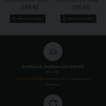
Dekorační polštářek / povláček RETRO SRDÍČKO Z PODZIMNÍCH ROSTLIN, zelená, 45x45cm
Dekorační polštářek / povláček RETRO LUČNÍ KVÍTÍ, smetanová 45x45cm
289 Kč
310 Kč
Od
Od
PŘIDEJ DO KOŠÍKU
PŘIDEJ DO KOŠÍKU
DOPRAVA ZDARMA NAD 500 KČ
Jen u nás!
DOPRAVA ZDARMA
na adresu, do Zásilkovny nebo
Balíkovny!