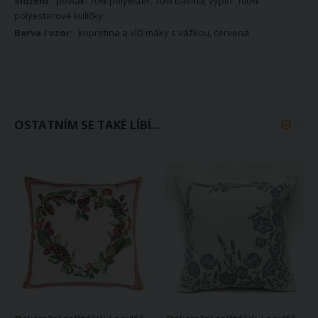
povlak: 70% polyester, 30% bavlna; výplň: 100%
polyesterové kuličky
kopretina a vlčí máky s vážkou, červená
OSTATNÍM SE TAKÉ LÍBÍ...