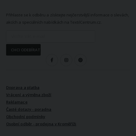
NEWSLETTER
Přihlaste se k odběru a získtejte nejčerstvější informace o slevách,
akcích a speciálních nabídkách na TextilCentrum.cz.
CHCI ODEBÍRAT
SLEDUJTE NÁS
VŠE O NÁKUPU
Doprava a platba
Vrácení a výměna zboží
Reklamace
Časté dotazy - poradna
Obchodní podmínky
Osobní odběr - prodejna v Kroměříži