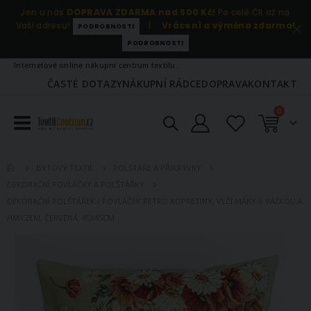
Jen u nás
DOPRAVA ZDARMA nad 500 Kč!
Po celé ČR až na
Vaši adresu!
|
Vrácení a výměna zdarma!
PODROBNOSTI
PODROBNOSTI
Internetové online nákupní centrum textilu.
ČASTÉ DOTAZY
NÁKUPNÍ RÁDCE
DOPRAVA
KONTAKT
položky
0
Košík
BYTOVÝ TEXTIL
POLŠTÁŘE A PŘIKRÝVKY
DEKORAČNÍ POVLÁČKY A POLŠTÁŘKY
DEKORAČNÍ POLŠTÁŘEK / POVLÁČEK RETRO KOPRETINY, VLČÍ MÁKY S VÁŽKOU A
HMYZEM, ČERVENÁ, 45X45CM
Přeskočit
na
konec
galerie
s