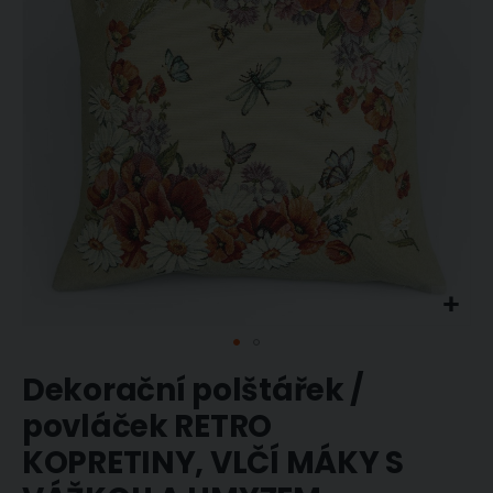
obrázky
Přeskočit
Dekorační polštářek /
na
začátek
povláček RETRO
galerie
KOPRETINY, VLČÍ MÁKY S
s
obrázky