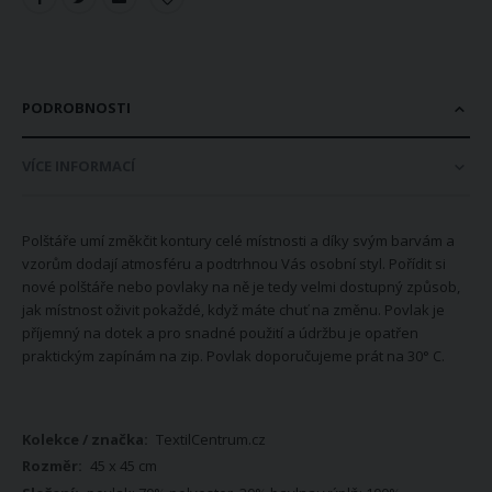
PODROBNOSTI
VÍCE INFORMACÍ
Polštáře umí změkčit kontury celé místnosti a díky svým barvám a
vzorům dodají atmosféru a podtrhnou Vás osobní styl. Pořídit si
nové polštáře nebo povlaky na ně je tedy velmi dostupný způsob,
jak místnost oživit pokaždé, když máte chuť na změnu. Povlak je
příjemný na dotek a pro snadné použití a údržbu je opatřen
praktickým zapínám na zip. Povlak doporučujeme prát na 30° C.
Více
TextilCentrum.cz
informací
45 x 45 cm