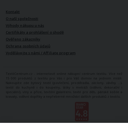
VŠE O NÁS
Kontakt
O naší společnosti
Výhody nákupu u nás
Certifikáty a prohlášení o shodě
Ověřeno zákazníky
Ochrana osobních údajů
Vydělávejte s námi / Affiliate program
TextilCentrum.cz - internetové online nákupní centrum textilu. Více než
15 000 produktů z textilu pro Vás i pro Váš domov na jednom místě.
Nakoupíte zde bytový textil (povlečení, prostěradla, záclony, závěsy ...),
textil do kuchyně i do koupelny, látky v metráži (oděvní, dekorační i
speciální), vlny a příze, textilní galanterii, textil pro děti, pánské košile a
kravaty, oděvní doplňky a nepřeberné množství dalších produktů z textilu.