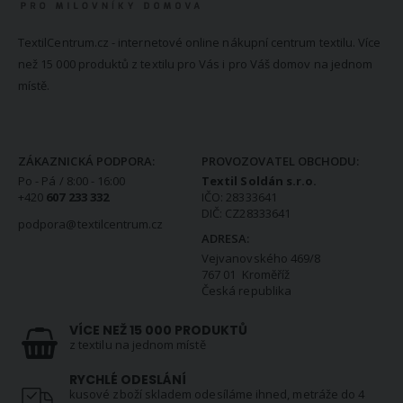
TextilCentrum.cz - internetové online nákupní centrum textilu. Více
než 15 000 produktů z textilu pro Vás i pro Váš domov na jednom
místě.
KONTAKTNÍ INFORMACE
ZÁKAZNICKÁ PODPORA:
PROVOZOVATEL OBCHODU:
Po - Pá / 8:00 - 16:00
Textil Soldán s.r.o.
+420
607 233 332
IČO: 28333641
DIČ: CZ28333641
podpora@textilcentrum.cz
ADRESA:
Vejvanovského 469/8
767 01 Kroměříž
Česká republika
VÍCE NEŽ 15 000 PRODUKTŮ
z textilu na jednom místě
RYCHLÉ ODESLÁNÍ
kusové zboží skladem odesíláme ihned, metráže do 4