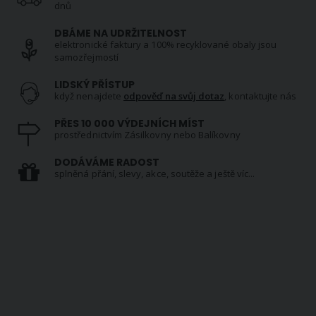
dnů
DBÁME NA UDRŽITELNOST
elektronické faktury a 100% recyklované obaly jsou
samozřejmostí
LIDSKÝ PŘÍSTUP
když nenajdete
odpověď na svůj dotaz
, kontaktujte nás
PŘES 10 000 VÝDEJNÍCH MÍST
prostřednictvím Zásilkovny nebo Balíkovny
DODÁVÁME RADOST
splněná přání, slevy, akce, soutěže a ještě víc...