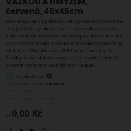
VÁŽKOU A HMYZEM,
červená, 45x45cm
Dekorační povlak na polštářek v retro provedení z hustě tkané
látky (gobelín) s vysokou gramáží se vzorem kopretin s vlčími
máky a drobným hmyzem na béžovém pozadí v rozměru 45 x
45 cm. Vzor na povlaku je oboustranný. Povlak na polštářek je
vyroben ze 70% polyesteru a 30% bavlny. Zapínání na ZIP.
Povlak je možné objednat samostatně bez výplně, s levnější
dekorační výplní nebo luxusnější výplní na spaní.
Obvykle skladem
KÓD PRODUKTU (SKU)
RETRO-95490
UPOZORNIT NA POKLES CENY
UPOZORNIT NA NASKLADNĚNÍ
0,00 Kč
Od