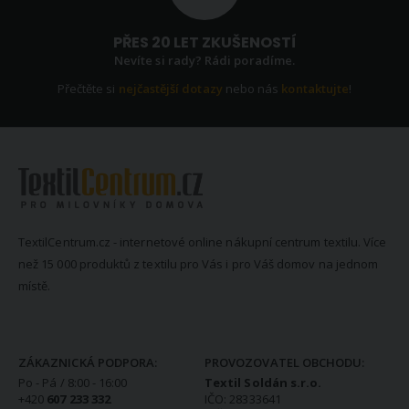
PŘES 20 LET ZKUŠENOSTÍ
Nevíte si rady? Rádi poradíme.
Přečtěte si
nejčastější dotazy
nebo nás
kontaktujte
!
TextilCentrum.cz - internetové online nákupní centrum textilu. Více
než 15 000 produktů z textilu pro Vás i pro Váš domov na jednom
místě.
KONTAKTNÍ INFORMACE
ZÁKAZNICKÁ PODPORA:
PROVOZOVATEL OBCHODU:
Po - Pá / 8:00 - 16:00
Textil Soldán s.r.o.
+420
607 233 332
IČO: 28333641