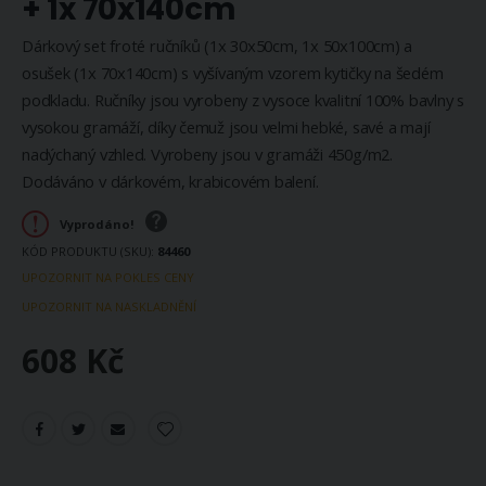
+ 1x 70x140cm
Dárkový set froté ručníků (1x 30x50cm, 1x 50x100cm) a
osušek (1x 70x140cm) s vyšívaným vzorem kytičky na šedém
podkladu. Ručníky jsou vyrobeny z vysoce kvalitní 100% bavlny s
vysokou gramáží, díky čemuž jsou velmi hebké, savé a mají
nadýchaný vzhled. Vyrobeny jsou v gramáži 450g/m2.
Dodáváno v dárkovém, krabicovém balení.
Vyprodáno!
KÓD PRODUKTU (SKU)
84460
UPOZORNIT NA POKLES CENY
UPOZORNIT NA NASKLADNĚNÍ
608 Kč