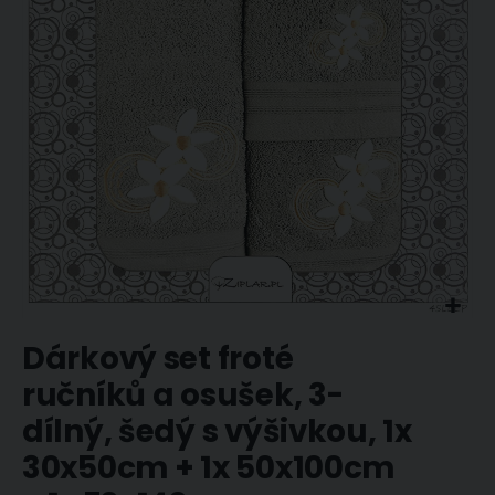
obrázky
Přeskočit
Dárkový set froté
na
začátek
ručníků a osušek, 3-
galerie
dílný, šedý s výšivkou, 1x
s
obrázky
30x50cm + 1x 50x100cm