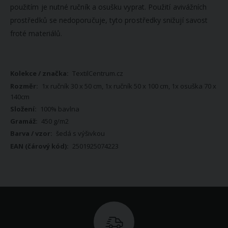
použitím je nutné ručník a osušku vyprat. Použití avivážních
prostředků se nedoporučuje, tyto prostředky snižují savost
froté materiálů.
Více
TextilCentrum.cz
informací
1x ručník 30 x 50 cm, 1x ručník 50 x 100 cm, 1x osuška 70 x
140cm
100% bavlna
450 g/m2
šedá s výšivkou
2501925074223