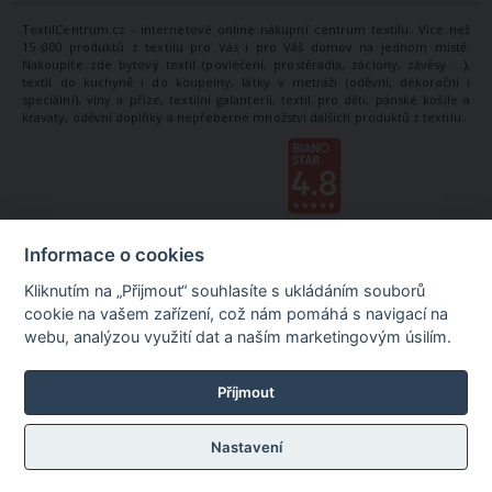
TextilCentrum.cz - internetové online nákupní centrum textilu. Více než
15 000 produktů z textilu pro Vás i pro Váš domov na jednom místě.
Nakoupíte zde bytový textil (povlečení, prostěradla, záclony, závěsy ...),
textil do kuchyně i do koupelny, látky v metráži (oděvní, dekorační i
speciální), vlny a příze, textilní galanterii, textil pro děti, pánské košile a
kravaty, oděvní doplňky a nepřeberné množství dalších produktů z textilu.
Informace o cookies
Kliknutím na „Přijmout“ souhlasíte s ukládáním souborů
cookie na vašem zařízení, což nám pomáhá s navigací na
webu, analýzou využití dat a naším marketingovým úsilím.
Příjmout
Nastavení
©
TextilCentrum.cz