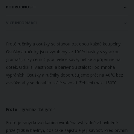
PODROBNOSTI
VÍCE INFORMACÍ
Froté ručníky a osušky se stanou ozdobou každé koupelny.
Osušky a ručníky jsou vyrobeny ze 100% bavlny s vysokou
gramáží, díky čemuž jsou velice savé, hebké a příjemné na
dotek. Udrží si vlastnosti a barevnou stálost i po mnoha
vypráních. Osušky a ručníky doporučujeme prát na 40°C bez
aviváže aby se dosáhlo stálé savosti. Žehlení max. 150°C.
Froté
- gramáž 450g/m2
Froté je smyčková tkanina vyráběna výhradně z bavlněné
příze (100% bavlny), což také zajišťuje její savost. Před prvním