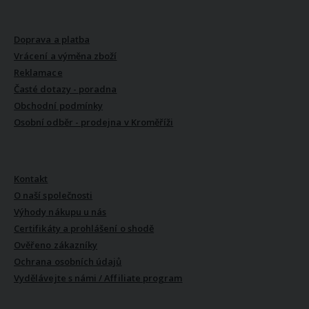
VŠE O NÁKUPU
Doprava a platba
Vrácení a výměna zboží
Reklamace
Časté dotazy - poradna
Obchodní podmínky
Osobní odběr - prodejna v Kroměříži
VŠE O NÁS
Kontakt
O naší společnosti
Výhody nákupu u nás
Certifikáty a prohlášení o shodě
Ověřeno zákazníky
Ochrana osobních údajů
Vydělávejte s námi / Affiliate program