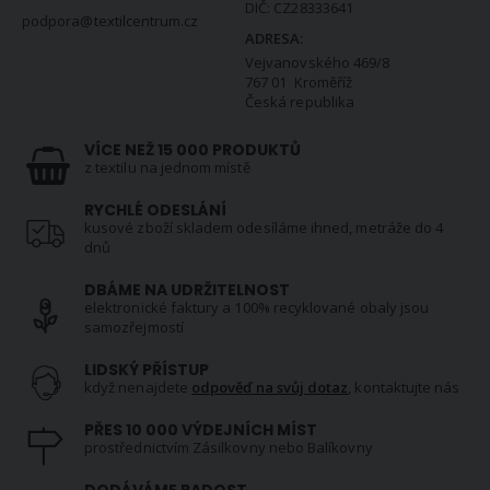
DIČ: CZ28333641
podpora@textilcentrum.cz
ADRESA:
Vejvanovského 469/8
767 01 Kroměříž
Česká republika
VÍCE NEŽ 15 000 PRODUKTŮ
z textilu na jednom místě
RYCHLÉ ODESLÁNÍ
kusové zboží skladem odesíláme ihned, metráže do 4
dnů
DBÁME NA UDRŽITELNOST
elektronické faktury a 100% recyklované obaly jsou
samozřejmostí
LIDSKÝ PŘÍSTUP
když nenajdete
odpověď na svůj dotaz
, kontaktujte nás
PŘES 10 000 VÝDEJNÍCH MÍST
prostřednictvím Zásilkovny nebo Balíkovny
DODÁVÁME RADOST