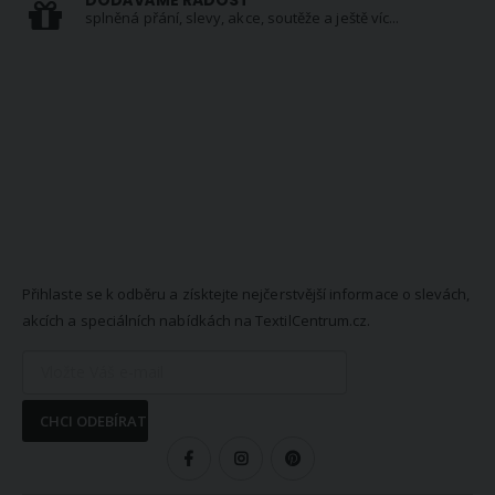
splněná přání, slevy, akce, soutěže a ještě víc...
NEWSLETTER
Přihlaste se k odběru a získtejte nejčerstvější informace o slevách,
akcích a speciálních nabídkách na TextilCentrum.cz.
CHCI ODEBÍRAT
SLEDUJTE NÁS