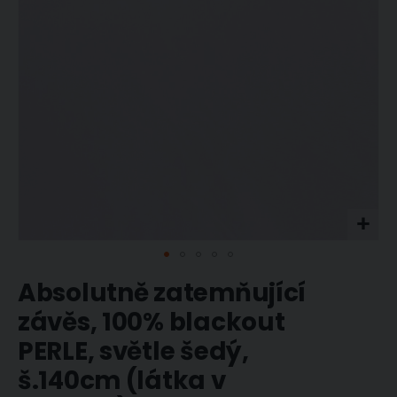
Přeskočit
Absolutně zatemňující
na
začátek
závěs, 100% blackout
galerie
PERLE, světle šedý,
s
obrázky
š.140cm (látka v