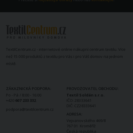
TextilCentrum.cz - internetové online nákupní centrum textilu. Více
než 15 000 produktů z textilu pro Vás i pro Váš domov na jednom
místě.
KONTAKTNÍ INFORMACE
ZÁKAZNICKÁ PODPORA:
PROVOZOVATEL OBCHODU:
Po - Pá / 8:00 - 16:00
Textil Soldán s.r.o.
+420
607 233 332
IČO: 28333641
DIČ: CZ28333641
podpora@textilcentrum.cz
ADRESA:
Vejvanovského 469/8
767 01 Kroměříž
Česká republika