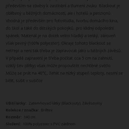
především na závěsy k zastínění a tlumení zvuku. Blackout je
oblíbený u běžných domácností, ale i hotelů a penzionů.
Vhodná je především pro fotostudia, tvorbu domácího kina,
do škol a také do dětských pokojíků, pro klidný odpolední
spánek. Materiál je na dotek velmi hladký a tenký, zároveň
však pevný (100% polyester). Okraje tohoto blackout se
netřepí a není tak třeba je zapravovat jako u běžných závěsů.
V případě zapravení je třeba počítat cca 5 cm na zahnutí,
vziklý šev (dírky) však může propouštět nechtěné světlo.
Může se prát na 40°C, žehlit na nízký stupeň teploty, nesmí se
bělit, sušit v sušičce
Více
Zatemňovací látky (Blackouty), Závěsoviny
informací
Brilltex
140 cm
100% polyester s PVC zátěrem