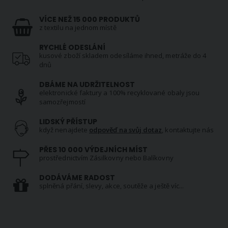
VÍCE NEŽ 15 000 PRODUKTŮ
z textilu na jednom místě
RYCHLÉ ODESLÁNÍ
kusové zboží skladem odesíláme ihned, metráže do 4
dnů
DBÁME NA UDRŽITELNOST
elektronické faktury a 100% recyklované obaly jsou
samozřejmostí
LIDSKÝ PŘÍSTUP
když nenajdete
odpověď na svůj dotaz
, kontaktujte nás
PŘES 10 000 VÝDEJNÍCH MÍST
prostřednictvím Zásilkovny nebo Balíkovny
DODÁVÁME RADOST
splněná přání, slevy, akce, soutěže a ještě víc...