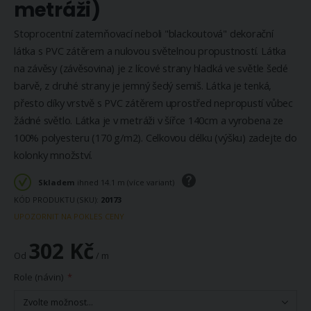
metráži)
Stoprocentní zatemňovací neboli "blackoutová" dekorační
látka s PVC zátěrem a nulovou světelnou propustností. Látka
na závěsy (závěsovina) je z lícové strany hladká ve světle šedé
barvě, z druhé strany je jemný šedý semiš. Látka je tenká,
přesto díky vrstvě s PVC zátěrem uprostřed nepropustí vůbec
žádné světlo. Látka je v metráži v šířce 140cm a vyrobena ze
100% polyesteru (170 g/m2). Celkovou délku (výšku) zadejte do
kolonky množství.
Skladem
ihned 14.1 m (více variant)
KÓD PRODUKTU (SKU)
20173
UPOZORNIT NA POKLES CENY
302 Kč
Od
/ m
Role (návin)