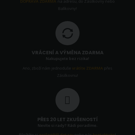
DOPRAVA ZDARMA
na adresu, do Zásilkovny nebo
Balíkovny!
VRÁCENÍ A VÝMĚNA ZDARMA
Nakupujete bez rizika!
Ano, zboží nám jednoduše
vrátíte ZDARMA
přes
Zásilkovnu!
PŘES 20 LET ZKUŠENOSTÍ
Nevíte si rady? Rádi poradíme.
Přečtěte si
nejčastější dotazy
nebo nás
kontaktujte
!