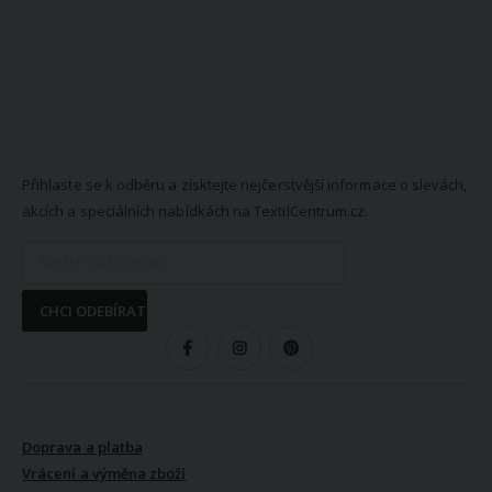
NEWSLETTER
Přihlaste se k odběru a získtejte nejčerstvější informace o slevách,
akcích a speciálních nabídkách na TextilCentrum.cz.
CHCI ODEBÍRAT
SLEDUJTE NÁS
VŠE O NÁKUPU
Doprava a platba
Vrácení a výměna zboží