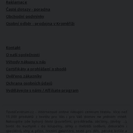
Reklamace
Časté dotazy - poradna
Obchodní podmínky
Osobní odběr - prodejna v Kroměříži
VŠE O NÁS
Kontakt
O naší společnosti
Výhody nákupu u nás
Certifikáty a prohlášení o shodě
Ověřeno zákazníky
Ochrana osobních údajů
Vydělávejte s námi / Affiliate program
TextilCentrum.cz - internetové online nákupní centrum textilu. Více než
15 000 produktů z textilu pro Vás i pro Váš domov na jednom místě.
Nakoupíte zde bytový textil (povlečení, prostěradla, záclony, závěsy ...),
textil do kuchyně i do koupelny, látky v metráži (oděvní, dekorační i
speciální), vlny a příze, textilní galanterii, textil pro děti, pánské košile a