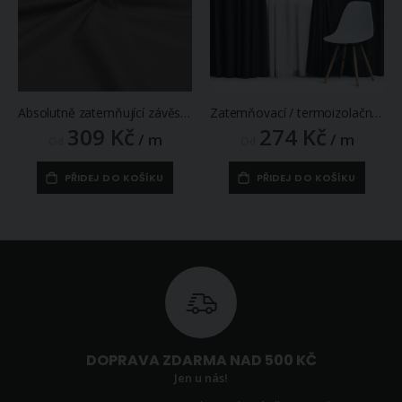
Absolutně zatemňující závěs, 100% blackout 5105, jednobarevný, hnědý, š.140cm (látka v metráži)
Zatemňovací / termoizolační závěs, blackout jednobarevný UNI OLZ-126 černý, (více šířek, látka v metráži)
309 Kč
274 Kč
/ m
/ m
Od
Od
PŘIDEJ DO KOŠÍKU
PŘIDEJ DO KOŠÍKU
DOPRAVA ZDARMA NAD 500 KČ
Jen u nás!