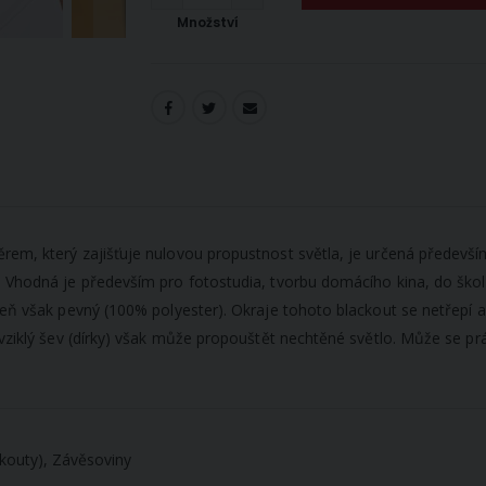
Množství
em, který zajišťuje nulovou propustnost světla, je určená především
. Vhodná je především pro fotostudia, tvorbu domácího kina, do škol
veň však pevný (100% polyester). Okraje tohoto blackout se netřepí a
vziklý šev (dírky) však může propouštět nechtěné světlo. Může se prát
kouty), Závěsoviny