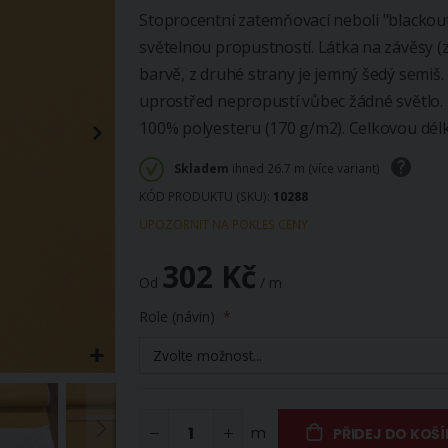
Stoprocentní zatemňovací neboli "blackou
světelnou propustností. Látka na závěsy (z
barvě, z druhé strany je jemný šedý semiš.
uprostřed nepropustí vůbec žádné světlo. 
100% polyesteru (170 g/m2). Celkovou délk
Skladem
ihned 26.7 m (více variant)
KÓD PRODUKTU (SKU)
10288
UPOZORNIT NA POKLES CENY
302 Kč
Od
/ m
Role (návin)
m
PŘIDEJ DO KOŠ