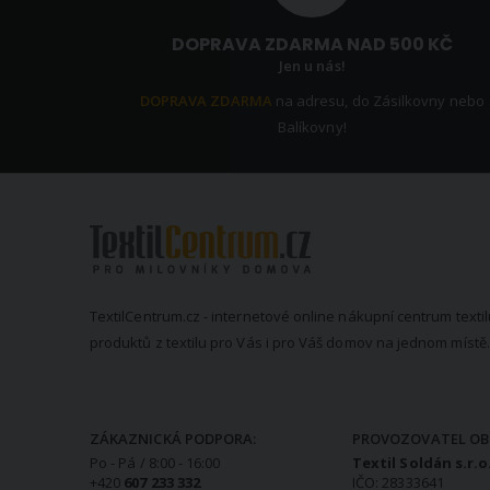
DOPRAVA ZDARMA NAD 500 KČ
Jen u nás!
DOPRAVA ZDARMA
na adresu, do Zásilkovny nebo
Balíkovny!
TextilCentrum.cz - internetové online nákupní centrum textil
produktů z textilu pro Vás i pro Váš domov na jednom místě.
KONTAKTNÍ INFORMACE
ZÁKAZNICKÁ PODPORA:
PROVOZOVATEL OB
Po - Pá / 8:00 - 16:00
Textil Soldán s.r.o
+420
607 233 332
IČO: 28333641