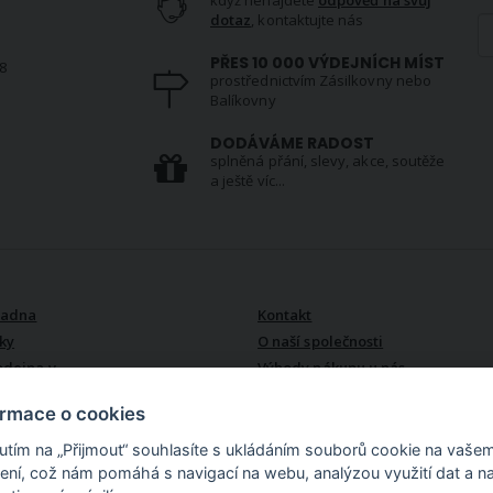
dotaz
, kontaktujte nás
PŘES 10 000 VÝDEJNÍCH MÍST
8
prostřednictvím Zásilkovny nebo
Balíkovny
S
DODÁVÁME RADOST
splněná přání, slevy, akce, soutěže
a ještě víc...
VŠE O NÁS
radna
Kontakt
ky
O naší společnosti
odejna v
Výhody nákupu u nás
ormace o cookies
nutím na „Přijmout“ souhlasíte s ukládáním souborů cookie na vaše
zení, což nám pomáhá s navigací na webu, analýzou využití dat a n