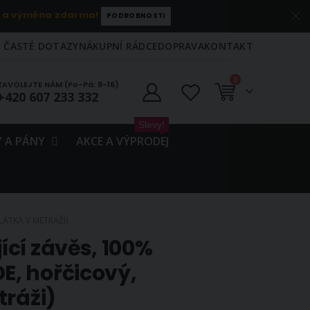
 a výměna zdarma!
PODROBNOSTI
ČASTÉ DOTAZY
NÁKUPNÍ RÁDCE
DOPRAVA
KONTAKT
položky
0
ZAVOLEJTE NÁM (Po-Pá: 8-16)
+420 607 233 332
Košík
Slevy!
 A PÁNY
AKCE A VÝPRODEJ
ÁTKA V METRÁŽI)
cí závěs, 100%
, hořčicový,
tráži)