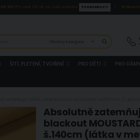
00 Kč!
Po celé ČR až na Vaši adresu!
|
Vrácení
PODROBNOSTI
ŠITÍ, PLETENÍ, TVOŘENÍ
PRO DĚTI
PRO DÁMY
Ě ZATEMŇUJÍCÍ ZÁVĚS, 100% BLACKOUT MOUSTARDE, HOŘČICOVÝ, Š.140CM (L
Absolutně zatemňují
blackout MOUSTARDE
š.140cm (látka v me