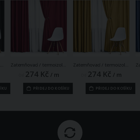
mňovací / termoizolační závěs, blackout jednobarevný UNI OLZ-126 černý, (více šířek, látka v metráži)
Zatemňovací / termoizolační závěs, blackout jednobarevný UNI OLZ-135 světle vínový, (více šířek, látka v metráži)
Zatemňovací / termoizolační závěs, blackout jednobarevný UNI OLZ-128 tmavě žlutý, šířka 150cm (látka v metráži)
274 Kč
274 Kč
/ m
/ m
Od
Od
ŠÍKU
PŘIDEJ DO KOŠÍKU
PŘIDEJ DO KOŠÍKU