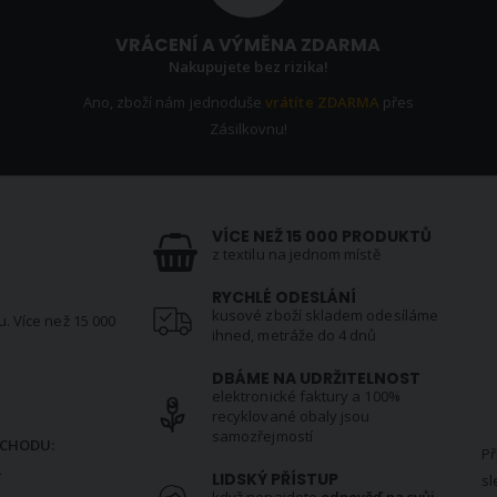
VRÁCENÍ A VÝMĚNA ZDARMA
Nakupujete bez rizika!
Ano, zboží nám jednoduše
vrátíte ZDARMA
přes
Zásilkovnu!
VÍCE NEŽ 15 000 PRODUKTŮ
z textilu na jednom místě
RYCHLÉ ODESLÁNÍ
kusové zboží skladem odesíláme
u. Více než 15 000
ihned, metráže do 4 dnů
DBÁME NA UDRŽITELNOST
elektronické faktury a 100%
N
recyklované obaly jsou
samozřejmostí
CHODU:
Př
.
LIDSKÝ PŘÍSTUP
sl
když nenajdete
odpověď na svůj