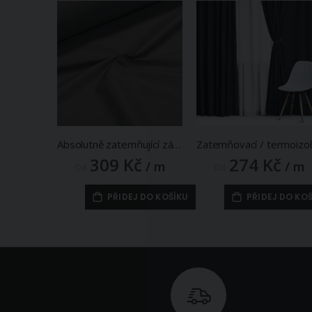
Absolutně zatemňující závěs, 100% blackout 5105, jednobarevný, hnědý, š.140cm (látka v metráži)
Zate
309 Kč
274 Kč
/ m
/ m
Od
Od
PŘIDEJ DO KOŠÍKU
PŘIDEJ DO KO