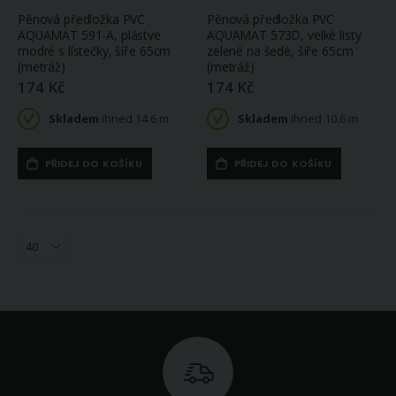
Pěnová předložka PVC
Pěnová předložka PVC
AQUAMAT 591-A, plástve
AQUAMAT 573D, velké listy
modré s lístečky, šíře 65cm
zelené na šedé, šíře 65cm
(metráž)
(metráž)
174 Kč
174 Kč
Skladem
ihned 14.6 m
Skladem
ihned 10.6 m
PŘIDEJ DO KOŠÍKU
PŘIDEJ DO KOŠÍKU