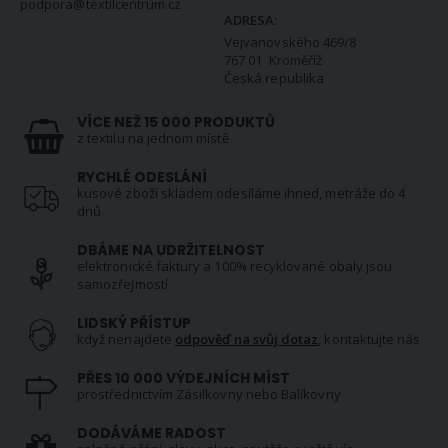
podpora@textilcentrum.cz
ADRESA:
Vejvanovského 469/8
767 01 Kroměříž
Česká republika
VÍCE NEŽ 15 000 PRODUKTŮ
z textilu na jednom místě
RYCHLÉ ODESLÁNÍ
kusové zboží skladem odesíláme ihned, metráže do 4
dnů
DBÁME NA UDRŽITELNOST
elektronické faktury a 100% recyklované obaly jsou
samozřejmostí
LIDSKÝ PŘÍSTUP
když nenajdete
odpověď na svůj dotaz
, kontaktujte nás
PŘES 10 000 VÝDEJNÍCH MÍST
prostřednictvím Zásilkovny nebo Balíkovny
DODÁVÁME RADOST