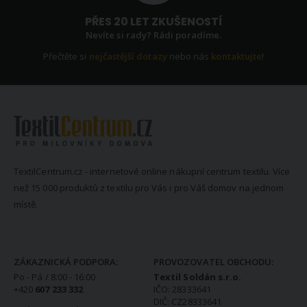
PŘES 20 LET ZKUŠENOSTÍ
Nevíte si rady? Rádi poradíme.
Přečtěte si
nejčastější dotazy
nebo nás
kontaktujte
!
TextilCentrum.cz - internetové online nákupní centrum textilu. Více
než 15 000 produktů z textilu pro Vás i pro Váš domov na jednom
místě.
KONTAKTNÍ INFORMACE
ZÁKAZNICKÁ PODPORA:
PROVOZOVATEL OBCHODU:
Po - Pá / 8:00 - 16:00
Textil Soldán s.r.o.
+420
607 233 332
IČO: 28333641
DIČ: CZ28333641