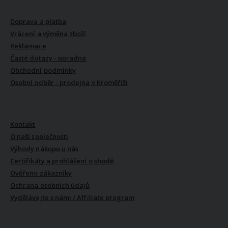
VŠE O NÁKUPU
Doprava a platba
Vrácení a výměna zboží
Reklamace
Časté dotazy - poradna
Obchodní podmínky
Osobní odběr - prodejna v Kroměříži
VŠE O NÁS
Kontakt
O naší společnosti
Výhody nákupu u nás
Certifikáty a prohlášení o shodě
Ověřeno zákazníky
Ochrana osobních údajů
Vydělávejte s námi / Affiliate program