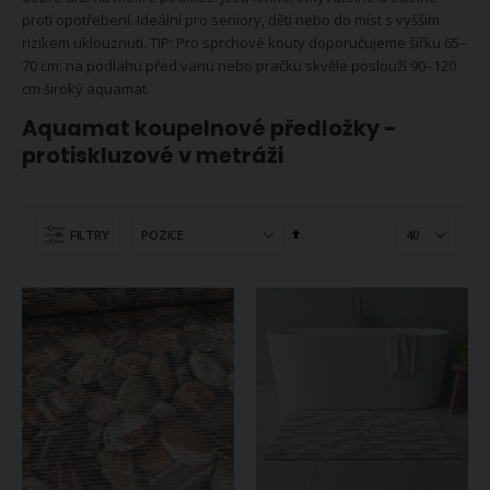
proti opotřebení. Ideální pro seniory, děti nebo do míst s vyšším
rizikem uklouznutí. TIP: Pro sprchové kouty doporučujeme šířku 65–
70 cm; na podlahu před vanu nebo pračku skvěle poslouží 90–120
cm široký aquamat.
Aquamat koupelnové předložky -
protiskluzové v metráži
Nastavit
FILTRY
sestupně