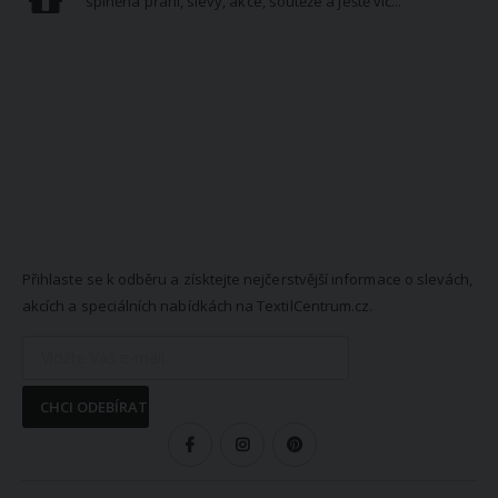
splněná přání, slevy, akce, soutěže a ještě víc...
NEWSLETTER
Přihlaste se k odběru a získtejte nejčerstvější informace o slevách,
akcích a speciálních nabídkách na TextilCentrum.cz.
CHCI ODEBÍRAT
SLEDUJTE NÁS