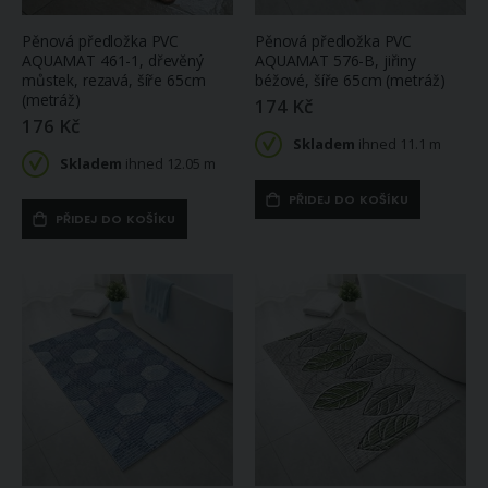
Pěnová předložka PVC
Pěnová předložka PVC
AQUAMAT 461-1, dřevěný
AQUAMAT 576-B, jiřiny
můstek, rezavá, šíře 65cm
béžové, šíře 65cm (metráž)
(metráž)
174 Kč
176 Kč
Skladem
ihned 11.1 m
Skladem
ihned 12.05 m
PŘIDEJ DO KOŠÍKU
PŘIDEJ DO KOŠÍKU