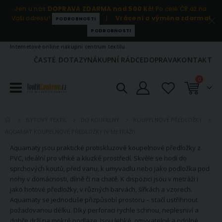
Jen u nás
DOPRAVA ZDARMA nad 500 Kč!
Po celé ČR až na
Vaši adresu!
|
Vrácení a výměna zdarma!
PODROBNOSTI
PODROBNOSTI
Internetové online nákupní centrum textilu.
ČASTÉ DOTAZY
NÁKUPNÍ RÁDCE
DOPRAVA
KONTAKT
položky
0
Košík
BYTOVÝ TEXTIL
DO KOUPELNY
KOUPELNOVÉ PŘEDLOŽKY
AQUAMAT KOUPELNOVÉ PŘEDLOŽKY (V METRÁŽI)
Aquamaty jsou praktické protiskluzové koupelnové předložky z
PVC, ideální pro vlhké a kluzké prostředí. Skvěle se hodí do
sprchových koutů, před vanu, k umyvadlu nebo jako podložka pod
nohy v domácnosti, dílně či na chatě. K dispozici jsou v metráži i
jako hotové předložky, v různých barvách, šířkách a vzorech.
Aquamaty se jednoduše přizpůsobí prostoru – stačí ustřihnout
požadovanou délku. Díky perforaci rychle schnou, neplesniví a
dobře drží na mokré podlaze. Jsou lehké, omyvatelné a odolné