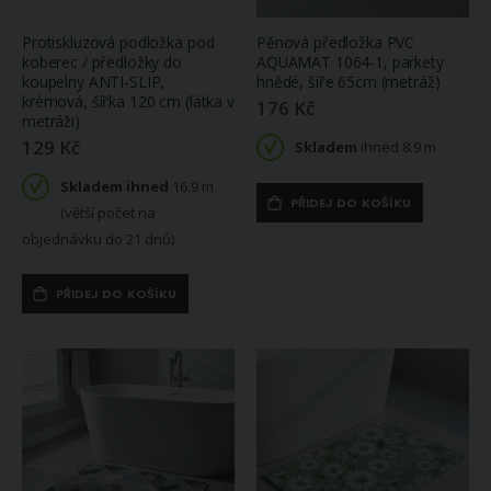
Protiskluzová podložka pod
Pěnová předložka PVC
koberec / předložky do
AQUAMAT 1064-1, parkety
koupelny ANTI-SLIP,
hnědé, šíře 65cm (metráž)
krémová, šířka 120 cm (látka v
176 Kč
metráži)
129 Kč
Skladem
ihned 8.9 m
Skladem ihned
16.9 m
PŘIDEJ DO KOŠÍKU
(větší počet na
objednávku do 21 dnů)
PŘIDEJ DO KOŠÍKU