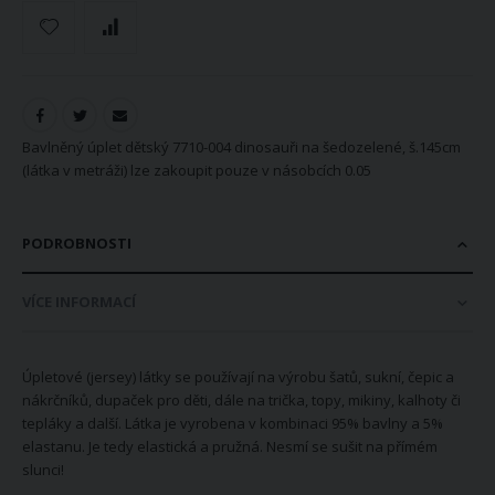
Bavlněný úplet dětský 7710-004 dinosauři na šedozelené, š.145cm
(látka v metráži) lze zakoupit pouze v násobcích 0.05
PODROBNOSTI
VÍCE INFORMACÍ
Úpletové (jersey) látky se používají na výrobu šatů, sukní, čepic a
nákrčníků, dupaček pro děti, dále na trička, topy, mikiny, kalhoty či
tepláky a další. Látka je vyrobena v kombinaci 95% bavlny a 5%
elastanu. Je tedy elastická a pružná. Nesmí se sušit na přímém
slunci!