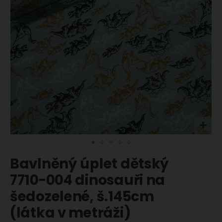
Přeskočit
Bavlněný úplet dětský
na
začátek
7710-004 dinosauři na
galerie
šedozelené, š.145cm
s
obrázky
(látka v metráži)