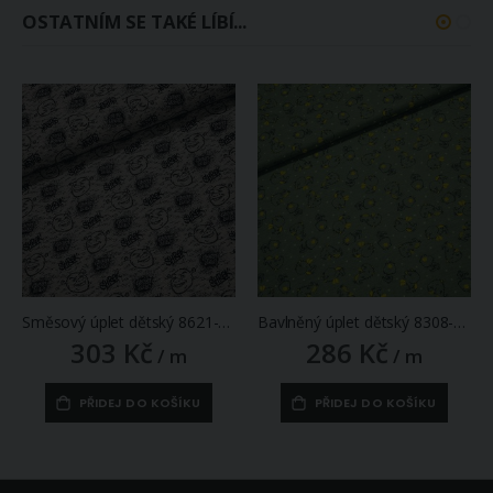
OSTATNÍM SE TAKÉ LÍBÍ...
Směsový úplet dětský 8621-001 SHREK, hlavy na nápisy na šedé, š.150cm (látka v metráži)
Bavlněný úplet dětský 8308-003 DINO, malí dinosauři na zelenošedé, š.145cm (látka v metráži)
303 Kč
286 Kč
/ m
/ m
PŘIDEJ DO KOŠÍKU
PŘIDEJ DO KOŠÍKU