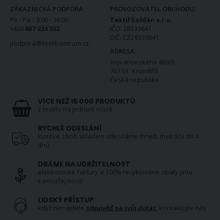
ZÁKAZNICKÁ PODPORA:
PROVOZOVATEL OBCHODU:
Po - Pá / 8:00 - 16:00
Textil Soldán s.r.o.
+420
607 233 332
IČO: 28333641
DIČ: CZ28333641
podpora@textilcentrum.cz
ADRESA:
Vejvanovského 469/8
767 01 Kroměříž
Česká republika
VÍCE NEŽ 15 000 PRODUKTŮ
z textilu na jednom místě
RYCHLÉ ODESLÁNÍ
kusové zboží skladem odesíláme ihned, metráže do 4
dnů
DBÁME NA UDRŽITELNOST
elektronické faktury a 100% recyklované obaly jsou
samozřejmostí
LIDSKÝ PŘÍSTUP
když nenajdete
odpověď na svůj dotaz
, kontaktujte nás