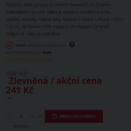
Elastický úplet (jersey) se vzorem dinosaurů na žíhaném
šedozeleném pozadí. Úplet je zejména vhodný na trička,
tepláky, elasťáky, mikiny, šaty, kraťasy či čepice. Látka je v šířce
145 cm, vyrobena z 95% bavlny a 5% elastanu (gramáž
200g/m2). Látka je jednolícní.
SLEVA
(skladem poslední 0.8 m)
KÓD PRODUKTU (SKU)
80690
UPOZORNIT NA POKLES CENY
302 Kč
Zlevněná / akční cena
241 Kč
/ m
m
PŘIDEJ DO KOŠÍKU
Množství