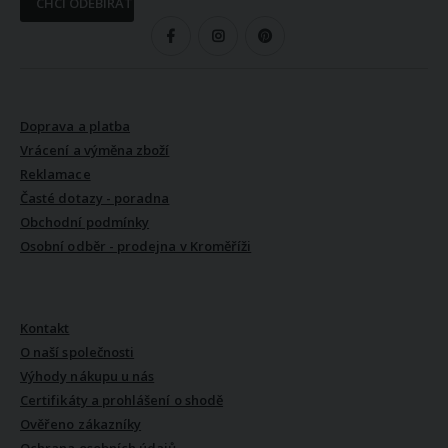
CHCI ODEBÍRAT
SLEDUJTE NÁS
VŠE O NÁKUPU
Doprava a platba
Vrácení a výměna zboží
Reklamace
Časté dotazy - poradna
Obchodní podmínky
Osobní odběr - prodejna v Kroměříži
VŠE O NÁS
Kontakt
O naší společnosti
Výhody nákupu u nás
Certifikáty a prohlášení o shodě
Ověřeno zákazníky
Ochrana osobních údajů