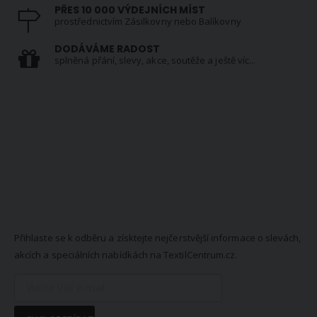
PŘES 10 000 VÝDEJNÍCH MÍST
prostřednictvím Zásilkovny nebo Balíkovny
DODÁVÁME RADOST
splněná přání, slevy, akce, soutěže a ještě víc...
NEWSLETTER
Přihlaste se k odběru a získtejte nejčerstvější informace o slevách,
akcích a speciálních nabídkách na TextilCentrum.cz.