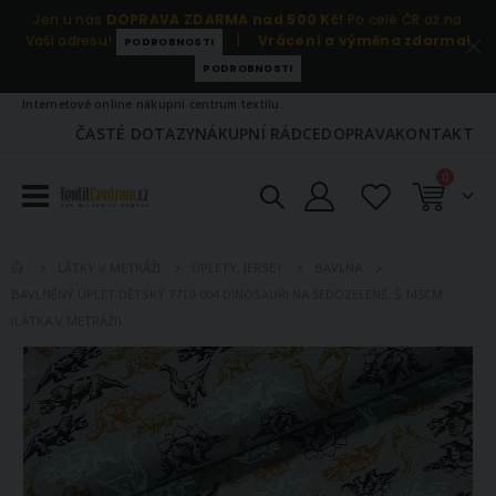
Jen u nás
DOPRAVA ZDARMA nad 500 Kč!
Po celé ČR až na
Vaši adresu!
|
Vrácení a výměna zdarma!
PODROBNOSTI
PODROBNOSTI
Internetové online nákupní centrum textilu.
ČASTÉ DOTAZY
NÁKUPNÍ RÁDCE
DOPRAVA
KONTAKT
položky
0
Košík
LÁTKY V METRÁŽI
ÚPLETY, JERSEY
BAVLNA
BAVLNĚNÝ ÚPLET DĚTSKÝ 7710-004 DINOSAUŘI NA ŠEDOZELENÉ, Š.145CM
(LÁTKA V METRÁŽI)
Přeskočit
na
konec
galerie
s
obrázky