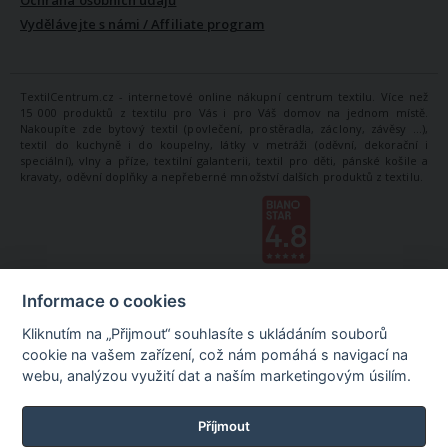
Vydělávejte s námi / Affiliate program
TextilCentrum.cz - internetové online nákupní centrum textilu. Více než
15 000 produktů z textilu pro Vás i pro Váš domov na jednom místě.
Nakoupíte zde bytový textil (povlečení, prostěradla, záclony, závěsy ...),
textil do kuchyně i do koupelny, látky v metráži (oděvní, dekorační i
speciální), vlny a příze, textilní galanterii, textil pro děti, pánské košile a
kravaty, oděvní doplňky a nepřeberné množství dalších produktů z textilu.
Informace o cookies
Kliknutím na „Přijmout“ souhlasíte s ukládáním souborů
cookie na vašem zařízení, což nám pomáhá s navigací na
webu, analýzou využití dat a naším marketingovým úsilím.
Příjmout