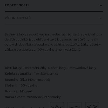
PODROBNOSTI
VÍCE INFORMACÍ
Bavlněné látky se používají na výrobu různých šatů, sukní, kalhot a
dalších doplňků. Jsou oblíbené také k dekoračním účelům, na šití
bytových doplňků, na patchwork, quilting, polštářky, šátky, zástěry.
Látka je vyrobena ze 100% bavlny a není vysrážená.
Více
Dekorační látky, Oděvní látky, Patchworkové látky
informací
TextilCentrum.cz
šířka 140 cm (metráž)
100% bavlna
145 g/m2
mramorový vzor modrý