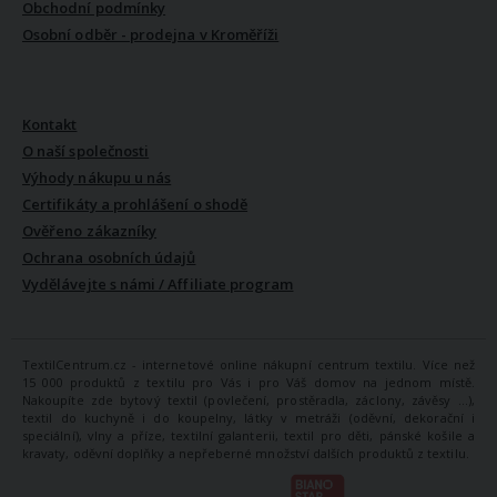
Obchodní podmínky
Osobní odběr - prodejna v Kroměříži
VŠE O NÁS
Kontakt
O naší společnosti
Výhody nákupu u nás
Certifikáty a prohlášení o shodě
Ověřeno zákazníky
Ochrana osobních údajů
Vydělávejte s námi / Affiliate program
TextilCentrum.cz - internetové online nákupní centrum textilu. Více než
15 000 produktů z textilu pro Vás i pro Váš domov na jednom místě.
Nakoupíte zde bytový textil (povlečení, prostěradla, záclony, závěsy ...),
textil do kuchyně i do koupelny, látky v metráži (oděvní, dekorační i
speciální), vlny a příze, textilní galanterii, textil pro děti, pánské košile a
kravaty, oděvní doplňky a nepřeberné množství dalších produktů z textilu.