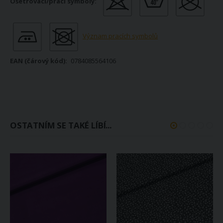
Význam pracích symbolů
0784085564106
OSTATNÍM SE TAKÉ LÍBÍ...