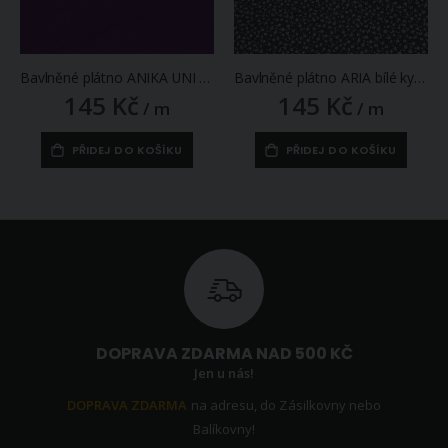
Bavlněné plátno ANIKA UNI jednobarevná tmavě fialová, š.160cm (látka v metráži)
Bavlněné plátno ARIA bílé kytičky na černé / valerie, š.160cm (látka v metráži)
145 Kč
145 Kč
/ m
/ m
PŘIDEJ DO KOŠÍKU
PŘIDEJ DO KOŠÍKU
DOPRAVA ZDARMA NAD 500 KČ
Jen u nás!
DOPRAVA ZDARMA
na adresu, do Zásilkovny nebo
Balíkovny!