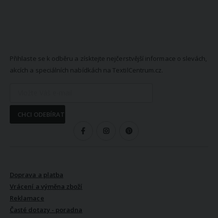
NEWSLETTER
Přihlaste se k odběru a získtejte nejčerstvější informace o slevách,
akcích a speciálních nabídkách na TextilCentrum.cz.
CHCI ODEBÍRAT
SLEDUJTE NÁS
VŠE O NÁKUPU
Doprava a platba
Vrácení a výměna zboží
Reklamace
Časté dotazy - poradna