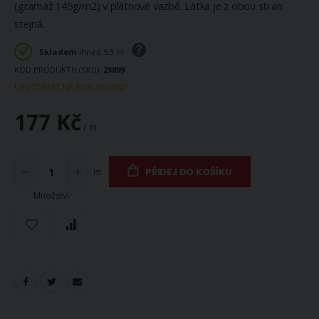
(gramáž 145g/m2) v plátnové vazbě. Látka je z obou stran
stejná.
Skladem
ihned 9.3 m
KÓD PRODUKTU (SKU)
23899
UPOZORNIT NA POKLES CENY
177 Kč
/ m
m
PŘIDEJ DO KOŠÍKU
Množství