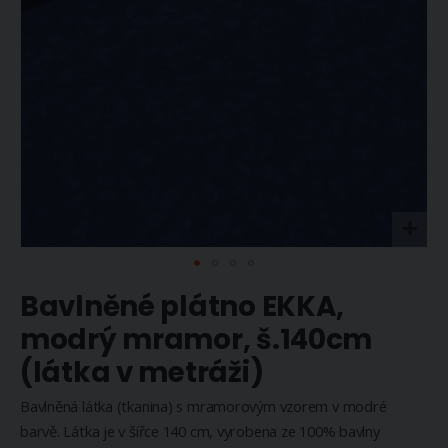
Přeskočit
Bavlněné plátno EKKA,
na
začátek
modrý mramor, š.140cm
galerie
(látka v metráži)
s
obrázky
Bavlněná látka (tkanina) s mramorovým vzorem v modré
barvě. Látka je v šířce 140 cm, vyrobena ze 100% bavlny