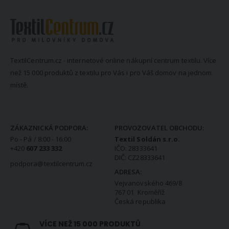
TextilCentrum.cz - internetové online nákupní centrum textilu. Více
než 15 000 produktů z textilu pro Vás i pro Váš domov na jednom
místě.
KONTAKTNÍ INFORMACE
ZÁKAZNICKÁ PODPORA:
PROVOZOVATEL OBCHODU:
Po - Pá / 8:00 - 16:00
Textil Soldán s.r.o.
+420
607 233 332
IČO: 28333641
DIČ: CZ28333641
podpora@textilcentrum.cz
ADRESA:
Vejvanovského 469/8
767 01 Kroměříž
Česká republika
VÍCE NEŽ 15 000 PRODUKTŮ