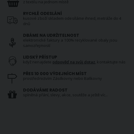
z textilu na jednom místě
RYCHLÉ ODESLÁNÍ
kusové zboží skladem odesíláme ihned, metráže do 4
dnů
DBÁME NA UDRŽITELNOST
elektronické faktury a 100% recyklované obaly jsou
samozřejmostí
LIDSKÝ PŘÍSTUP
když nenajdete
odpověď na svůj dotaz
, kontaktujte nás
PŘES 10 000 VÝDEJNÍCH MÍST
prostřednictvím Zásilkovny nebo Balíkovny
DODÁVÁME RADOST
splněná přání, slevy, akce, soutěže a ještě víc...