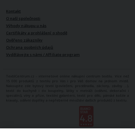
Kontakt
O naší společnosti
Výhody nákupu u nás
Certifikáty a prohlášení o shodě
Ověřeno zákazníky
Ochrana osobních údajů
Vydělávejte s námi / Affiliate program
TextilCentrum.cz - internetové online nákupní centrum textilu. Více než
15 000 produktů z textilu pro Vás i pro Váš domov na jednom místě.
Nakoupíte zde bytový textil (povlečení, prostěradla, záclony, závěsy ...),
textil do kuchyně i do koupelny, látky v metráži (oděvní, dekorační i
speciální), vlny a příze, textilní galanterii, textil pro děti, pánské košile a
kravaty, oděvní doplňky a nepřeberné množství dalších produktů z textilu.