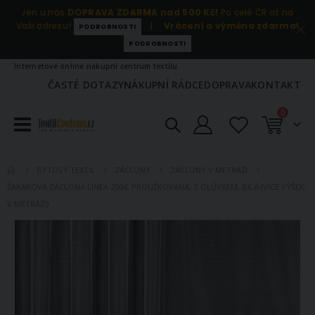
Jen u nás
DOPRAVA ZDARMA nad 500 Kč!
Po celé ČR až na
Vaši adresu!
|
Vrácení a výměna zdarma!
PODROBNOSTI
PODROBNOSTI
Internetové online nákupní centrum textilu.
ČASTÉ DOTAZY
NÁKUPNÍ RÁDCE
DOPRAVA
KONTAKT
položky
0
Košík
BYTOVÝ TEXTIL
ZÁCLONY
ZÁCLONY V METRÁŽI
ŽAKÁROVÁ ZÁCLONA LINEA 2504, PROUŽKOVANÁ, S OLŮVKEM, BÍLÁ (VÍCE VÝŠEK,
V METRÁŽI)
Přeskočit
na
konec
galerie
s
obrázky