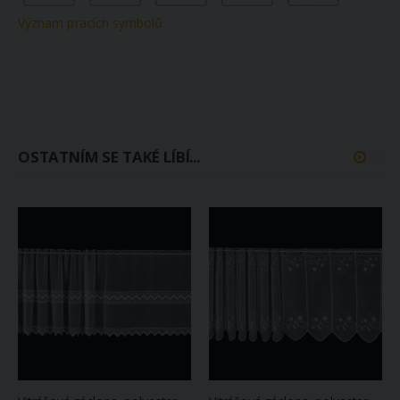
Význam pracích symbolů
OSTATNÍM SE TAKÉ LÍBÍ...