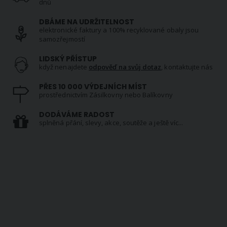
dnů
DBÁME NA UDRŽITELNOST
elektronické faktury a 100% recyklované obaly jsou
samozřejmostí
LIDSKÝ PŘÍSTUP
když nenajdete
odpověď na svůj dotaz
, kontaktujte nás
PŘES 10 000 VÝDEJNÍCH MÍST
prostřednictvím Zásilkovny nebo Balíkovny
DODÁVÁME RADOST
splněná přání, slevy, akce, soutěže a ještě víc...