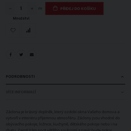
m
PŘIDEJ DO KOŠÍKU
Množství
PODROBNOSTI
VÍCE INFORMACÍ
Záclona je krásný doplněk, který ozdobí okna Vašeho domova a
vytvoří v interiéru příjemnou atmosféru. Záclony jsou vhodné do
obývacího pokoje, ložnice, kuchyně, dětského pokoje nebo i na
chatu. Zajistí Vám pocit většího soukromí a navíc bude pokoj