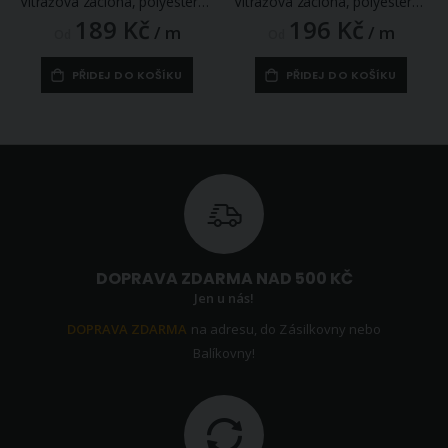
Vitrážová záclona, polyesterový batist V309 vyšívaný proužek s vlnkou, s bordurou, bílá (více výšek, v metráži)
Vitrážová záclona, polyesterový batist V593 vyšívané květy, s bordurou, bílá (více výšek, v metráži)
189 Kč
196 Kč
/ m
/ m
Od
Od
PŘIDEJ DO KOŠÍKU
PŘIDEJ DO KOŠÍKU
DOPRAVA ZDARMA NAD 500 KČ
Jen u nás!
DOPRAVA ZDARMA
na adresu, do Zásilkovny nebo
Balíkovny!