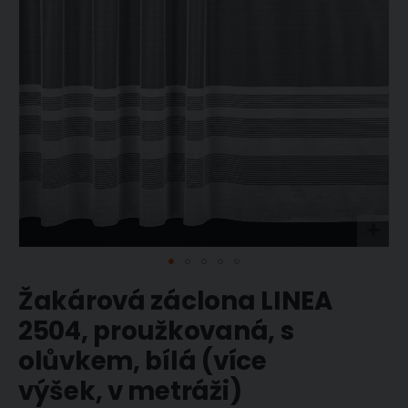
Přeskočit
Žakárová záclona LINEA
na
začátek
2504, proužkovaná, s
galerie
olůvkem, bílá (více
s
obrázky
výšek, v metráži)