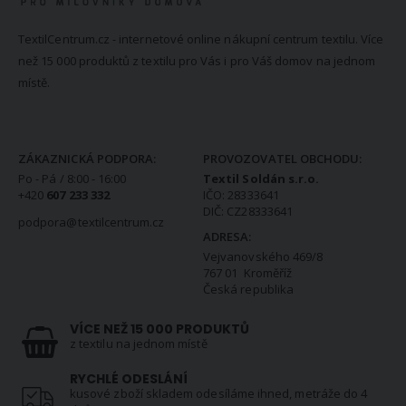
TextilCentrum.cz - internetové online nákupní centrum textilu. Více
než 15 000 produktů z textilu pro Vás i pro Váš domov na jednom
místě.
KONTAKTNÍ INFORMACE
ZÁKAZNICKÁ PODPORA:
PROVOZOVATEL OBCHODU:
Po - Pá / 8:00 - 16:00
Textil Soldán s.r.o.
+420
607 233 332
IČO: 28333641
DIČ: CZ28333641
podpora@textilcentrum.cz
ADRESA:
Vejvanovského 469/8
767 01 Kroměříž
Česká republika
VÍCE NEŽ 15 000 PRODUKTŮ
z textilu na jednom místě
RYCHLÉ ODESLÁNÍ
kusové zboží skladem odesíláme ihned, metráže do 4