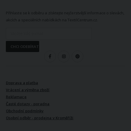
NEWSLETTER
Přihlaste se k odběru a získtejte nejčerstvější informace o slevách,
akcích a speciálních nabídkách na TextilCentrum.cz.
CHCI ODEBÍRAT
SLEDUJTE NÁS
VŠE O NÁKUPU
Doprava a platba
Vrácení a výměna zboží
Reklamace
Časté dotazy - poradna
Obchodní podmínky
Osobní odběr - prodejna v Kroměříži
VŠE O NÁS