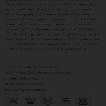
vypadat útulně. Záclona je vyrobena ze 100% polyesteru a je bez
řasící stuhy. Pro optimální nařasení záclony doporučujeme vždy
zakoupit alespoň 1,5 až 2 násobek šíře vašeho okna a přidat
rezervu 10 až 20 cm na přesah a zapravení svislých okrajů. Díky
pevnému okraji lze záclonu pověsit na žabky. Pro zavěšení na
háčky nebo jiné způsoby věšení záclony je určena řasící páska
nebo tunýlek. U organzových a voálových záclon je třeba zapravit
svislé okraje, aby se po ustřižení netřepily. Doporučujeme prát na
40°C, smí se žehlit na nízký stupeň, nesušit v sušičce. Pro zachování
dlouhé životnosti záclony je vhodné prát v pracím pytlíku.
Více
TextilCentrum.cz
informací
více výšek (vyberte v nabídce výše)
100% polyester
bílé proužky