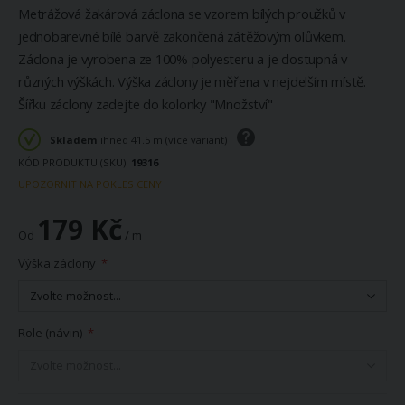
Metrážová žakárová záclona se vzorem bílých proužků v
jednobarevné bílé barvě zakončená zátěžovým olůvkem.
Záclona je vyrobena ze 100% polyesteru a je dostupná v
různých výškách. Výška záclony je měřena v nejdelším místě.
Šířku záclony zadejte do kolonky "Množství"
Skladem
ihned 41.5 m (více variant)
KÓD PRODUKTU (SKU)
19316
UPOZORNIT NA POKLES CENY
179 Kč
Od
/ m
Výška záclony
Role (návin)