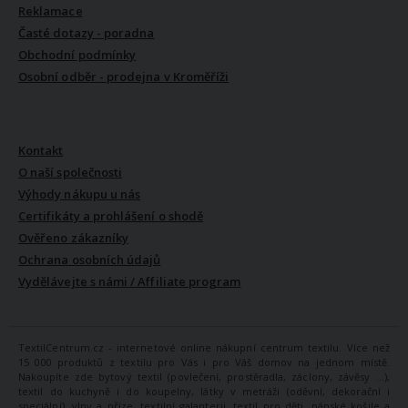
Reklamace
Časté dotazy - poradna
Obchodní podmínky
Osobní odběr - prodejna v Kroměříži
VŠE O NÁS
Kontakt
O naší společnosti
Výhody nákupu u nás
Certifikáty a prohlášení o shodě
Ověřeno zákazníky
Ochrana osobních údajů
Vydělávejte s námi / Affiliate program
TextilCentrum.cz - internetové online nákupní centrum textilu. Více než
15 000 produktů z textilu pro Vás i pro Váš domov na jednom místě.
Nakoupíte zde bytový textil (povlečení, prostěradla, záclony, závěsy ...),
textil do kuchyně i do koupelny, látky v metráži (oděvní, dekorační i
speciální), vlny a příze, textilní galanterii, textil pro děti, pánské košile a