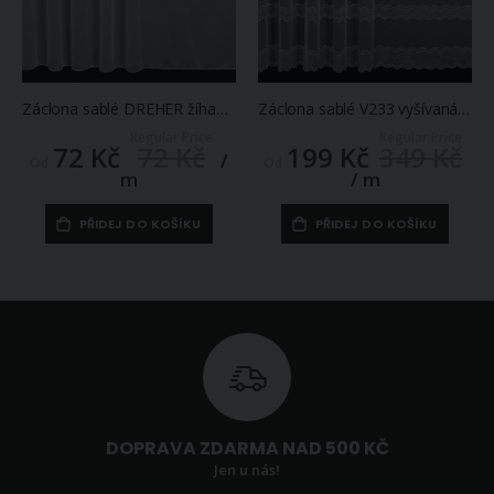
Záclona sablé DREHER žíhaná, s olůvkem, bílá (více výšek, v metráži)
Záclona sablé V233 vyšívaná vzorovaná vlnka, s bordurou, bílá (více výšek, v metráži)
Regular Price
Regular Price
72 Kč
72 Kč
199 Kč
349 Kč
/
Od
Od
m
/ m
PŘIDEJ DO KOŠÍKU
PŘIDEJ DO KOŠÍKU
DOPRAVA ZDARMA NAD 500 KČ
Jen u nás!