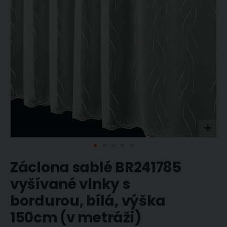
Přeskočit
Záclona sablé BR241785
na
začátek
vyšívané vlnky s
galerie
bordurou, bílá, výška
s
obrázky
150cm (v metráži)