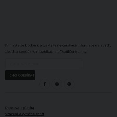
NEWSLETTER
Přihlaste se k odběru a získtejte nejčerstvější informace o slevách,
akcích a speciálních nabídkách na TextilCentrum.cz.
CHCI ODEBÍRAT
SLEDUJTE NÁS
VŠE O NÁKUPU
Doprava a platba
Vrácení a výměna zboží