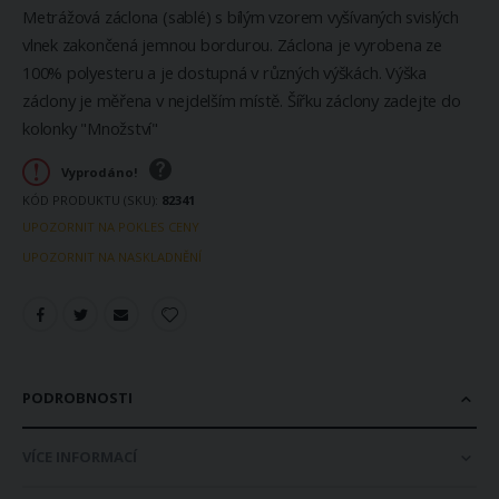
Metrážová záclona (sablé) s bílým vzorem vyšívaných svislých
vlnek zakončená jemnou bordurou. Záclona je vyrobena ze
100% polyesteru a je dostupná v různých výškách. Výška
záclony je měřena v nejdelším místě. Šířku záclony zadejte do
kolonky "Množství"
Vyprodáno!
KÓD PRODUKTU (SKU)
82341
UPOZORNIT NA POKLES CENY
UPOZORNIT NA NASKLADNĚNÍ
PODROBNOSTI
VÍCE INFORMACÍ