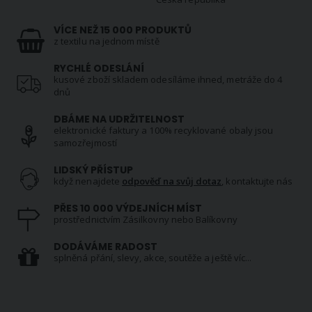
VÍCE NEŽ 15 000 PRODUKTŮ
z textilu na jednom místě
RYCHLÉ ODESLÁNÍ
kusové zboží skladem odesíláme ihned, metráže do 4
dnů
DBÁME NA UDRŽITELNOST
elektronické faktury a 100% recyklované obaly jsou
samozřejmostí
LIDSKÝ PŘÍSTUP
když nenajdete
odpověď na svůj dotaz
, kontaktujte nás
PŘES 10 000 VÝDEJNÍCH MÍST
prostřednictvím Zásilkovny nebo Balíkovny
DODÁVÁME RADOST
splněná přání, slevy, akce, soutěže a ještě víc...