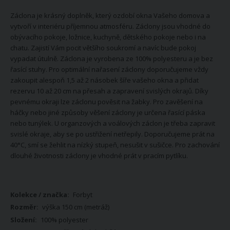
Záclona je krásný doplněk, který ozdobí okna Vašeho domova a
vytvoří v interiéru příjemnou atmosféru. Záclony jsou vhodné do
obývacího pokoje, ložnice, kuchyně, dětského pokoje nebo i na
chatu. Zajistí Vám pocit většího soukromí a navíc bude pokoj
vypadat útulně. Záclona je vyrobena ze 100% polyesteru a je bez
řasící stuhy. Pro optimální nařasení záclony doporučujeme vždy
zakoupit alespoň 1,5 až 2 násobek šíře vašeho okna a přidat
rezervu 10 až 20 cm na přesah a zapravení svislých okrajů. Díky
pevnému okraji lze záclonu pověsit na žabky. Pro zavěšení na
háčky nebo jiné způsoby věšení záclony je určena řasící páska
nebo tunýlek. U organzových a voálových záclon je třeba zapravit
svislé okraje, aby se po ustřižení netřepily. Doporučujeme prát na
40°C, smí se žehlit na nízký stupeň, nesušit v sušičce. Pro zachování
dlouhé životnosti záclony je vhodné prát v pracím pytlíku.
Více
Forbyt
informací
výška 150 cm (metráž)
100% polyester