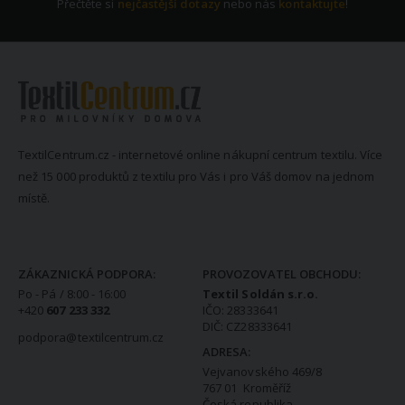
Přečtěte si
nejčastější dotazy
nebo nás
kontaktujte
!
TextilCentrum.cz - internetové online nákupní centrum textilu. Více
než 15 000 produktů z textilu pro Vás i pro Váš domov na jednom
místě.
KONTAKTNÍ INFORMACE
ZÁKAZNICKÁ PODPORA:
PROVOZOVATEL OBCHODU:
Po - Pá / 8:00 - 16:00
Textil Soldán s.r.o.
+420
607 233 332
IČO: 28333641
DIČ: CZ28333641
podpora@textilcentrum.cz
ADRESA:
Vejvanovského 469/8
767 01 Kroměříž
Česká republika