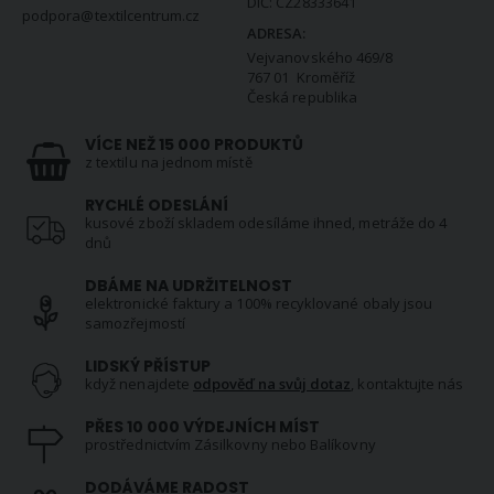
DIČ: CZ28333641
podpora@textilcentrum.cz
ADRESA:
Vejvanovského 469/8
767 01 Kroměříž
Česká republika
VÍCE NEŽ 15 000 PRODUKTŮ
z textilu na jednom místě
RYCHLÉ ODESLÁNÍ
kusové zboží skladem odesíláme ihned, metráže do 4
dnů
DBÁME NA UDRŽITELNOST
elektronické faktury a 100% recyklované obaly jsou
samozřejmostí
LIDSKÝ PŘÍSTUP
když nenajdete
odpověď na svůj dotaz
, kontaktujte nás
PŘES 10 000 VÝDEJNÍCH MÍST
prostřednictvím Zásilkovny nebo Balíkovny
DODÁVÁME RADOST