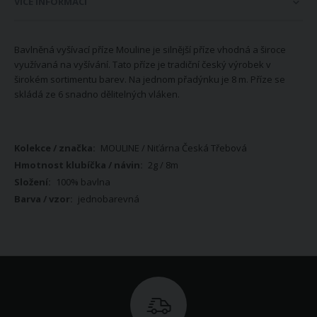
VÍCE INFORMACÍ
Bavlněná vyšívací příze Mouline je silnější příze vhodná a široce
využívaná na vyšívání. Tato příze je tradiční český výrobek v
širokém sortimentu barev. Na jednom přadýnku je 8 m. Příze se
skládá ze 6 snadno dělitelných vláken.
Více
MOULINE / Niťárna Česká Třebová
informací
2g / 8m
100% bavlna
jednobarevná