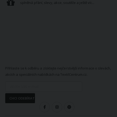
splněná přání, slevy, akce, soutěže a ještě víc...
NEWSLETTER
Přihlaste se k odběru a získtejte nejčerstvější informace o slevách,
akcích a speciálních nabídkách na TextilCentrum.cz.
CHCI ODEBÍRAT
SLEDUJTE NÁS