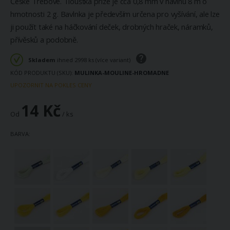
České Třebové. Tloušťka příze je cca 0,8 mm v návinu 8 m o
hmotnosti 2 g. Bavlnka je především určena pro vyšívání, ale lze
ji použít také na háčkování deček, drobných hraček, náramků,
přívěsků a podobně.
Skladem
ihned 2998 ks (více variant)
KÓD PRODUKTU (SKU)
MULINKA-MOULINE-HROMADNE
UPOZORNIT NA POKLES CENY
14 Kč
Od
/ ks
BARVA