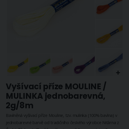
Přeskočit
Vyšívací příze MOULINE /
na
začátek
MULINKA jednobarevná,
galerie
2g/8m
s
obrázky
Bavlněná vyšívací příze Mouline, tzv. mulinka (100% bavlna) v
jednobarevné barvě od tradičního českého výrobce Niťárna z