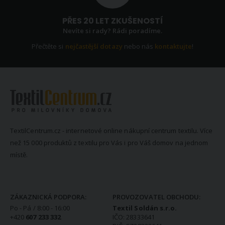
PŘES 20 LET ZKUŠENOSTÍ
Nevíte si rady? Rádi poradíme.
Přečtěte si
nejčastější dotazy
nebo nás
kontaktujte
!
TextilCentrum.cz - internetové online nákupní centrum textilu. Více
než 15 000 produktů z textilu pro Vás i pro Váš domov na jednom
místě.
KONTAKTNÍ INFORMACE
ZÁKAZNICKÁ PODPORA:
PROVOZOVATEL OBCHODU:
Po - Pá / 8:00 - 16:00
Textil Soldán s.r.o.
+420
607 233 332
IČO: 28333641