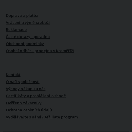
VŠE O NÁKUPU
Doprava a platba
Vrácení a výměna zboží
Reklamace
Časté dotazy - poradna
Obchodní podmínky
Osobní odběr - prodejna v Kroměříži
VŠE O NÁS
Kontakt
O naší společnosti
Výhody nákupu u nás
Certifikáty a prohlášení o shodě
Ověřeno zákazníky
Ochrana osobních údajů
Vydělávejte s námi / Affiliate program