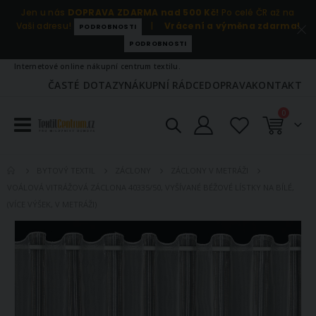
Jen u nás
DOPRAVA ZDARMA nad 500 Kč!
Po celé ČR až na
Vaši adresu!
|
Vrácení a výměna zdarma!
PODROBNOSTI
PODROBNOSTI
Internetové online nákupní centrum textilu.
ČASTÉ DOTAZY
NÁKUPNÍ RÁDCE
DOPRAVA
KONTAKT
položky
0
Košík
BYTOVÝ TEXTIL
ZÁCLONY
ZÁCLONY V METRÁŽI
VOÁLOVÁ VITRÁŽOVÁ ZÁCLONA 40335/50, VYŠÍVANÉ BÉŽOVÉ LÍSTKY NA BÍLÉ,
(VÍCE VÝŠEK, V METRÁŽI)
Přeskočit
na
konec
galerie
s
obrázky