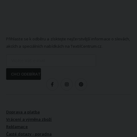
NEWSLETTER
Přihlaste se k odběru a získtejte nejčerstvější informace o slevách,
akcích a speciálních nabídkách na TextilCentrum.cz.
CHCI ODEBÍRAT
SLEDUJTE NÁS
VŠE O NÁKUPU
Doprava a platba
Vrácení a výměna zboží
Reklamace
Časté dotazy - poradna