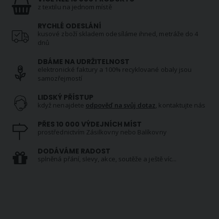
z textilu na jednom místě
RYCHLÉ ODESLÁNÍ
kusové zboží skladem odesíláme ihned, metráže do 4
dnů
DBÁME NA UDRŽITELNOST
elektronické faktury a 100% recyklované obaly jsou
samozřejmostí
LIDSKÝ PŘÍSTUP
když nenajdete
odpověď na svůj dotaz
, kontaktujte nás
PŘES 10 000 VÝDEJNÍCH MÍST
prostřednictvím Zásilkovny nebo Balíkovny
DODÁVÁME RADOST
splněná přání, slevy, akce, soutěže a ještě víc...