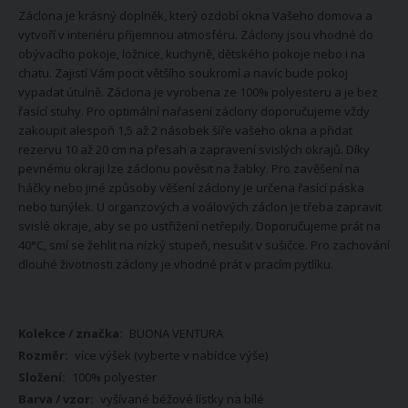
Záclona je krásný doplněk, který ozdobí okna Vašeho domova a
vytvoří v interiéru příjemnou atmosféru. Záclony jsou vhodné do
obývacího pokoje, ložnice, kuchyně, dětského pokoje nebo i na
chatu. Zajistí Vám pocit většího soukromí a navíc bude pokoj
vypadat útulně. Záclona je vyrobena ze 100% polyesteru a je bez
řasící stuhy. Pro optimální nařasení záclony doporučujeme vždy
zakoupit alespoň 1,5 až 2 násobek šíře vašeho okna a přidat
rezervu 10 až 20 cm na přesah a zapravení svislých okrajů. Díky
pevnému okraji lze záclonu pověsit na žabky. Pro zavěšení na
háčky nebo jiné způsoby věšení záclony je určena řasící páska
nebo tunýlek. U organzových a voálových záclon je třeba zapravit
svislé okraje, aby se po ustřižení netřepily. Doporučujeme prát na
40°C, smí se žehlit na nízký stupeň, nesušit v sušičce. Pro zachování
dlouhé životnosti záclony je vhodné prát v pracím pytlíku.
Více
BUONA VENTURA
informací
více výšek (vyberte v nabídce výše)
100% polyester
vyšívané béžové lístky na bílé