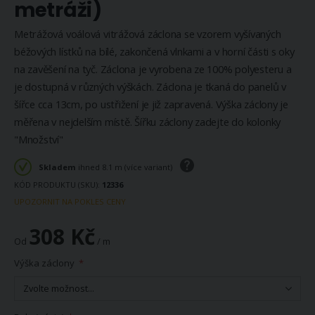
metráži)
Metrážová voálová vitrážová záclona se vzorem vyšívaných
béžových lístků na bílé, zakončená vlnkami a v horní části s oky
na zavěšení na tyč. Záclona je vyrobena ze 100% polyesteru a
je dostupná v různých výškách. Záclona je tkaná do panelů v
šířce cca 13cm, po ustřižení je již zapravená. Výška záclony je
měřena v nejdelším místě. Šířku záclony zadejte do kolonky
"Množství"
Skladem
ihned 8.1 m (více variant)
KÓD PRODUKTU (SKU)
12336
UPOZORNIT NA POKLES CENY
308 Kč
Od
/ m
Výška záclony