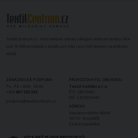
TextilCentrum.cz - internetové online nákupní centrum textilu. Více
než 15 000 produktů z textilu pro Vás i pro Váš domov na jednom
místě.
KONTAKTNÍ INFORMACE
ZÁKAZNICKÁ PODPORA:
PROVOZOVATEL OBCHODU:
Po - Pá / 8:00 - 16:00
Textil Soldán s.r.o.
+420
607 233 332
IČO: 28333641
DIČ: CZ28333641
podpora@textilcentrum.cz
ADRESA:
Vejvanovského 469/8
767 01 Kroměříž
Česká republika
VÍCE NEŽ 15 000 PRODUKTŮ