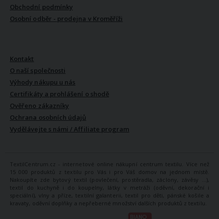
Obchodní podmínky
Osobní odběr - prodejna v Kroměříži
VŠE O NÁS
Kontakt
O naší společnosti
Výhody nákupu u nás
Certifikáty a prohlášení o shodě
Ověřeno zákazníky
Ochrana osobních údajů
Vydělávejte s námi / Affiliate program
TextilCentrum.cz - internetové online nákupní centrum textilu. Více než
15 000 produktů z textilu pro Vás i pro Váš domov na jednom místě.
Nakoupíte zde bytový textil (povlečení, prostěradla, záclony, závěsy ...),
textil do kuchyně i do koupelny, látky v metráži (oděvní, dekorační i
speciální), vlny a příze, textilní galanterii, textil pro děti, pánské košile a
kravaty, oděvní doplňky a nepřeberné množství dalších produktů z textilu.