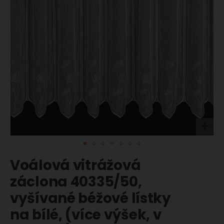
Přeskočit
Voálová vitrážová
na
začátek
záclona 40335/50,
galerie
vyšívané béžové lístky
s
obrázky
na bílé, (více výšek, v