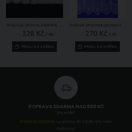
Vitrážová záclona, bavlněný batist 3812 vyšívaná kytička s bordurou, bílá (více výšek, v metráži)
Voálová vitrážová záclona V416 vyšívané mřížka s květy, s bordurou, bílá (více výšek, v metráži)
328 Kč
270 Kč
/ m
/ m
Od
Od
PŘIDEJ DO KOŠÍKU
PŘIDEJ DO KOŠÍKU
DOPRAVA ZDARMA NAD 500 KČ
Jen u nás!
DOPRAVA ZDARMA
na adresu, do Zásilkovny nebo
Balíkovny!