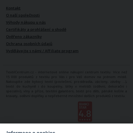
Kontakt
O naší společnosti
Výhody nákupu u nás
Certifikáty a prohlášení o shodě
Ověřeno zákazníky
Ochrana osobních údajů
Vydělávejte s námi / Affiliate program
TextilCentrum.cz - internetové online nákupní centrum textilu. Více než
15 000 produktů z textilu pro Vás i pro Váš domov na jednom místě.
Nakoupíte zde bytový textil (povlečení, prostěradla, záclony, závěsy ...),
textil do kuchyně i do koupelny, látky v metráži (oděvní, dekorační i
speciální), vlny a příze, textilní galanterii, textil pro děti, pánské košile a
kravaty, oděvní doplňky a nepřeberné množství dalších produktů z textilu.