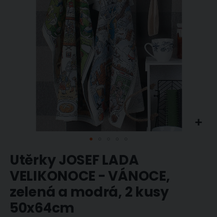
Přeskočit
Utěrky JOSEF LADA
na
začátek
VELIKONOCE - VÁNOCE,
galerie
zelená a modrá, 2 kusy
s
obrázky
50x64cm