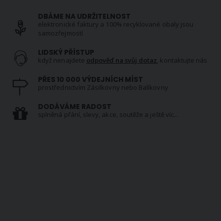
DBÁME NA UDRŽITELNOST
elektronické faktury a 100% recyklované obaly jsou
samozřejmostí
LIDSKÝ PŘÍSTUP
když nenajdete
odpověď na svůj dotaz
, kontaktujte nás
PŘES 10 000 VÝDEJNÍCH MÍST
prostřednictvím Zásilkovny nebo Balíkovny
DODÁVÁME RADOST
splněná přání, slevy, akce, soutěže a ještě víc...