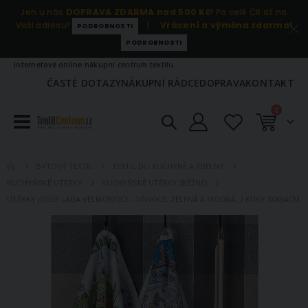
Jen u nás
DOPRAVA ZDARMA nad 500 Kč!
Po celé ČR až na
Vaši adresu!
|
Vrácení a výměna zdarma!
PODROBNOSTI
PODROBNOSTI
Internetové online nákupní centrum textilu.
ČASTÉ DOTAZY
NÁKUPNÍ RÁDCE
DOPRAVA
KONTAKT
položky
0
Košík
BYTOVÝ TEXTIL
TEXTIL DO KUCHYNĚ A JÍDELNY
KUCHYŇSKÉ UTĚRKY
KUCHYŇSKÉ UTĚRKY (BĚŽNÉ)
UTĚRKY JOSEF LADA VELIKONOCE - VÁNOCE, ZELENÁ A MODRÁ, 2 KUSY 50X64CM
Přeskočit
na
konec
galerie
s
obrázky