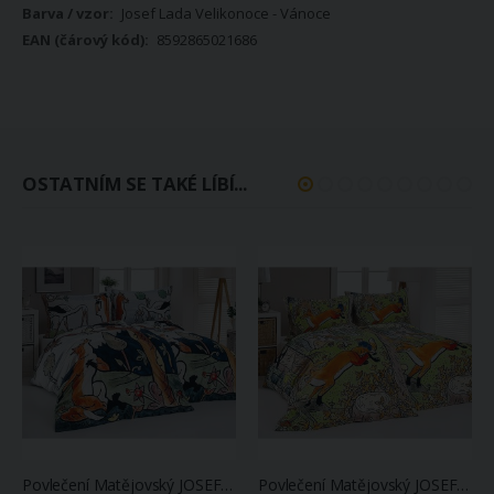
Josef Lada Velikonoce - Vánoce
8592865021686
OSTATNÍM SE TAKÉ LÍBÍ...
Povlečení Matějovský JOSEF LADA BAJKY, zeleno-bílé, bavlna hladká digitál, 140x200cm + 70x90cm
Povlečení Matějovský JOSEF LADA BUDULÍNEK, zelené, bavlna hladká digitál, 140x200cm + 70x90cm