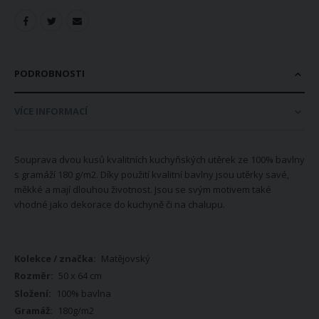
PODROBNOSTI
VÍCE INFORMACÍ
Souprava dvou kusů kvalitních kuchyňských utěrek ze 100% bavlny
s gramáží 180 g/m2. Díky použití kvalitní bavlny jsou utěrky savé,
měkké a mají dlouhou životnost. Jsou se svým motivem také
vhodné jako dekorace do kuchyně či na chalupu.
Více
Matějovský
informací
50 x 64 cm
100% bavlna
180g/m2