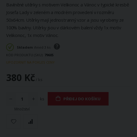
Bavlněné utěrky s motivem Velikonoc a Vánoc v typické kresbě
Josefa Lady v zeleném a modrém provedení v rozměru
50x64cm. Utěrky mají jednostranný vzor a jsou vyrobeny ze
100% bavlny. Utěrky jsou v dárkovém balení vždy 1x motiv
Velikonoc, 1x motiv Vánoc.
Skladem
ihned 3 ks
KÓD PRODUKTU (SKU)
79605
UPOZORNIT NA POKLES CENY
380 Kč
/ ks
ks
PŘIDEJ DO KOŠÍKU
Množství