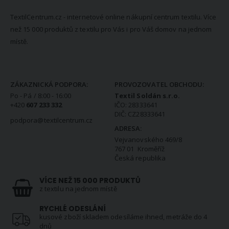
TextilCentrum.cz - internetové online nákupní centrum textilu. Více
než 15 000 produktů z textilu pro Vás i pro Váš domov na jednom
místě.
KONTAKTNÍ INFORMACE
ZÁKAZNICKÁ PODPORA:
PROVOZOVATEL OBCHODU:
Po - Pá / 8:00 - 16:00
Textil Soldán s.r.o.
+420
607 233 332
IČO: 28333641
DIČ: CZ28333641
podpora@textilcentrum.cz
ADRESA:
Vejvanovského 469/8
767 01 Kroměříž
Česká republika
VÍCE NEŽ 15 000 PRODUKTŮ
z textilu na jednom místě
RYCHLÉ ODESLÁNÍ
kusové zboží skladem odesíláme ihned, metráže do 4
dnů