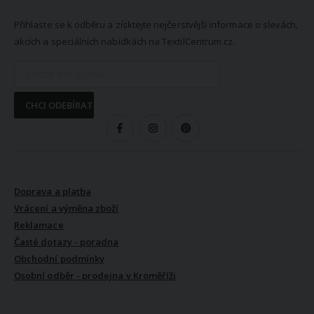
NEWSLETTER
Přihlaste se k odběru a získtejte nejčerstvější informace o slevách,
akcích a speciálních nabídkách na TextilCentrum.cz.
CHCI ODEBÍRAT
SLEDUJTE NÁS
VŠE O NÁKUPU
Doprava a platba
Vrácení a výměna zboží
Reklamace
Časté dotazy - poradna
Obchodní podmínky
Osobní odběr - prodejna v Kroměříži
VŠE O NÁS