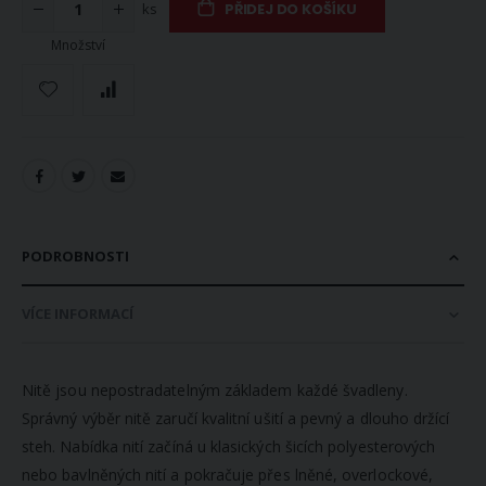
ks
PŘIDEJ DO KOŠÍKU
Množství
PODROBNOSTI
VÍCE INFORMACÍ
Nitě jsou nepostradatelným základem každé švadleny.
Správný výběr nitě zaručí kvalitní ušití a pevný a dlouho držící
steh. Nabídka nití začíná u klasických šicích polyesterových
nebo bavlněných nití a pokračuje přes lněné, overlockové,