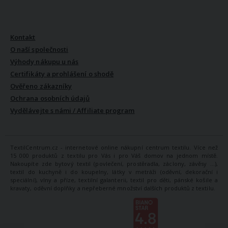
VŠE O NÁS
Kontakt
O naší společnosti
Výhody nákupu u nás
Certifikáty a prohlášení o shodě
Ověřeno zákazníky
Ochrana osobních údajů
Vydělávejte s námi / Affiliate program
TextilCentrum.cz - internetové online nákupní centrum textilu. Více než
15 000 produktů z textilu pro Vás i pro Váš domov na jednom místě.
Nakoupíte zde bytový textil (povlečení, prostěradla, záclony, závěsy ...),
textil do kuchyně i do koupelny, látky v metráži (oděvní, dekorační i
speciální), vlny a příze, textilní galanterii, textil pro děti, pánské košile a
kravaty, oděvní doplňky a nepřeberné množství dalších produktů z textilu.