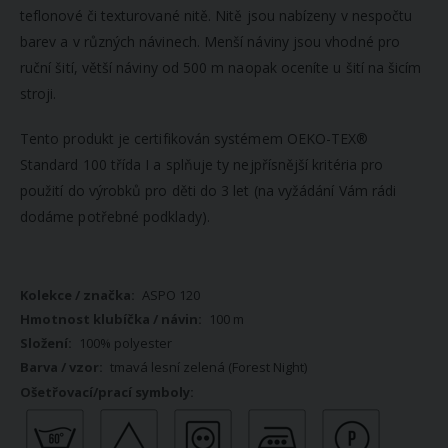
teflonové či texturované nitě. Nitě jsou nabízeny v nespočtu
barev a v různých návinech. Menší náviny jsou vhodné pro
ruční šití, větší náviny od 500 m naopak oceníte u šití na šicím
stroji.
Tento produkt je certifikován systémem OEKO-TEX®
Standard 100 třída I a splňuje ty nejpřísnější kritéria pro
použití do výrobků pro děti do 3 let (na vyžádání Vám rádi
dodáme potřebné podklady).
Více
ASPO 120
informací
100 m
100% polyester
tmavá lesní zelená (Forest Night)