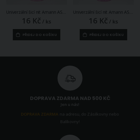
Univerzální šicí nit Amann ASPO 120 polyesterová, karmínová červená 0105, návin 100m
Univerzální šicí nit Amann ASPO 120 polyesterová, vanilková žlutá 0781, návin 100m
16 Kč
16 Kč
/ ks
/ ks
PŘIDEJ DO KOŠÍKU
PŘIDEJ DO KOŠÍKU
DOPRAVA ZDARMA NAD 500 KČ
Jen u nás!
DOPRAVA ZDARMA
na adresu, do Zásilkovny nebo
Balíkovny!