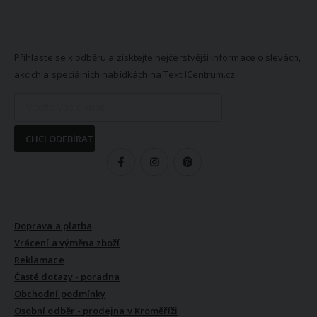
NEWSLETTER
Přihlaste se k odběru a získtejte nejčerstvější informace o slevách,
akcích a speciálních nabídkách na TextilCentrum.cz.
CHCI ODEBÍRAT
SLEDUJTE NÁS
VŠE O NÁKUPU
Doprava a platba
Vrácení a výměna zboží
Reklamace
Časté dotazy - poradna
Obchodní podmínky
Osobní odběr - prodejna v Kroměříži