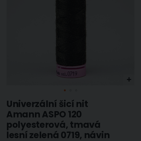
Přeskočit
Univerzální šicí nit
na
začátek
Amann ASPO 120
galerie
polyesterová, tmavá
s
obrázky
lesní zelená 0719, návin