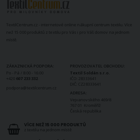
TextilCentrum.cz - internetové online nákupní centrum textilu. Více
než 15 000 produktů z textilu pro Vás i pro Váš domov na jednom
místě.
KONTAKTNÍ INFORMACE
ZÁKAZNICKÁ PODPORA:
PROVOZOVATEL OBCHODU:
Po - Pá / 8:00 - 16:00
Textil Soldán s.r.o.
+420
607 233 332
IČO: 28333641
DIČ: CZ28333641
podpora@textilcentrum.cz
ADRESA:
Vejvanovského 469/8
767 01 Kroměříž
Česká republika
VÍCE NEŽ 15 000 PRODUKTŮ
z textilu na jednom místě