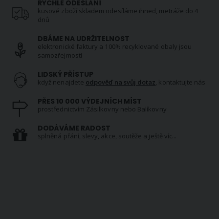
RYCHLÉ ODESLÁNÍ
kusové zboží skladem odesíláme ihned, metráže do 4
dnů
DBÁME NA UDRŽITELNOST
elektronické faktury a 100% recyklované obaly jsou
samozřejmostí
LIDSKÝ PŘÍSTUP
když nenajdete
odpověď na svůj dotaz
, kontaktujte nás
PŘES 10 000 VÝDEJNÍCH MÍST
prostřednictvím Zásilkovny nebo Balíkovny
DODÁVÁME RADOST
splněná přání, slevy, akce, soutěže a ještě víc...