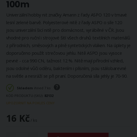
100m
Univerzální hobby nit značky Amann z řady ASPO 120 v tmavé
lesní zelené barvě. Polyesterové nitě z řady ASPO o síle 120
jsou univerzální šicí nitě pro domácnost, vyráběné v ČR. Jsou
vhodné pro ruční i strojové šití všech druhů textilních materiálů
z přírodních, směsových a plně syntetických vláken. Na úplety je
doporučeno použít strečovou jehlu. Nitě ASPO jsou vysoce
pevné - cca 990 CN, tažnost 12 %. Nitě mají přírodní vzhled,
jsou odolné vůči oděru, bakteriím i plísním, jsou stálobarevné
na světle a nesráží se při praní. Doporučená síla jehly je 70-90.
Skladem
ihned 7 ks
KÓD PRODUKTU (SKU)
82132
UPOZORNIT NA POKLES CENY
16 Kč
/ ks