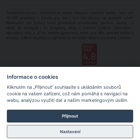
TextilCentrum.cz - internetové online nákupní centrum textilu. Více než
15 000 produktů z textilu pro Vás i pro Váš domov na jednom místě.
Nakoupíte zde bytový textil (povlečení, prostěradla, záclony, závěsy ...),
textil do kuchyně i do koupelny, látky v metráži (oděvní, dekorační i
speciální), vlny a příze, textilní galanterii, textil pro děti, pánské košile a
kravaty, oděvní doplňky a nepřeberné množství dalších produktů z textilu.
Informace o cookies
Kliknutím na „Přijmout“ souhlasíte s ukládáním souborů
cookie na vašem zařízení, což nám pomáhá s navigací na
webu, analýzou využití dat a naším marketingovým úsilím.
Příjmout
Nastavení
©
TextilCentrum.cz