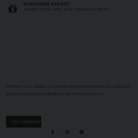
DODÁVÁME RADOST
splněná přání, slevy, akce, soutěže a ještě víc...
NEWSLETTER
Přihlaste se k odběru a získtejte nejčerstvější informace o slevách,
akcích a speciálních nabídkách na TextilCentrum.cz.
CHCI ODEBÍRAT
SLEDUJTE NÁS