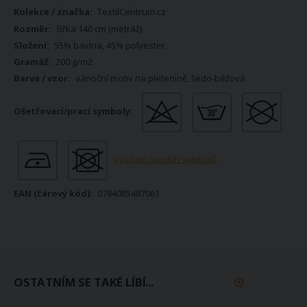
informací
TextilCentrum.cz
šířka 140 cm (metráž)
55% bavlna, 45% polyester,
200 g/m2
vánoční motiv na pletenině, šedo-béžová
Význam pracích symbolů
0784085487061
OSTATNÍM SE TAKÉ LÍBÍ...