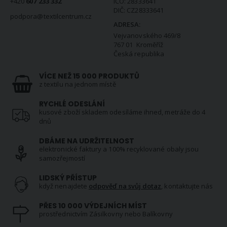
+420
607 233 332
IČO: 28333641
DIČ: CZ28333641
podpora@textilcentrum.cz
ADRESA:
Vejvanovského 469/8
767 01 Kroměříž
Česká republika
VÍCE NEŽ 15 000 PRODUKTŮ
z textilu na jednom místě
RYCHLÉ ODESLÁNÍ
kusové zboží skladem odesíláme ihned, metráže do 4
dnů
DBÁME NA UDRŽITELNOST
elektronické faktury a 100% recyklované obaly jsou
samozřejmostí
LIDSKÝ PŘÍSTUP
když nenajdete
odpověď na svůj dotaz
, kontaktujte nás
PŘES 10 000 VÝDEJNÍCH MÍST
prostřednictvím Zásilkovny nebo Balíkovny