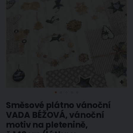
obrázky
Přeskočit
Směsové plátno vánoční
na
začátek
VADA BÉŽOVÁ, vánoční
galerie
motiv na pletenině,
s
obrázky