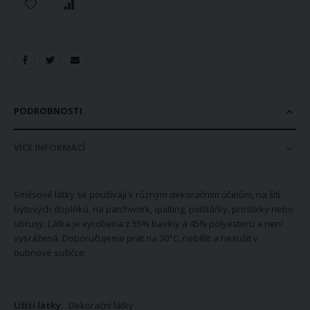
PODROBNOSTI
VÍCE INFORMACÍ
Směsové látky se používají k různým dekoračním účelům, na šití
bytových doplňků, na patchwork, quilting, polštářky, prostírky nebo
ubrusy. Látka je vyrobena z 55% bavlny a 45% polyesteru a není
vysrážená. Doporučujeme prát na 30°C, nebělit a nesušit v
bubnové sušičce.
Více
Dekorační látky