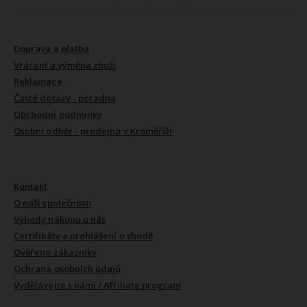
VŠE O NÁKUPU
Doprava a platba
Vrácení a výměna zboží
Reklamace
Časté dotazy - poradna
Obchodní podmínky
Osobní odběr - prodejna v Kroměříži
VŠE O NÁS
Kontakt
O naší společnosti
Výhody nákupu u nás
Certifikáty a prohlášení o shodě
Ověřeno zákazníky
Ochrana osobních údajů
Vydělávejte s námi / Affiliate program