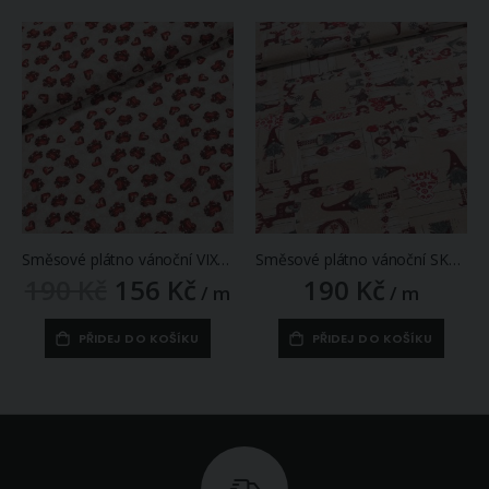
Směsové plátno vánoční VIXEN červená srdíčka na béžové s vločkami, š.140cm (látka v metráži)
Směsové plátno vánoční SKŘÍTCI sobi a skřítci na béžové, červená, š.140cm (látka v metráži)
190 Kč
156 Kč
190 Kč
Zlevněná
/ m
/ m
/
akční
cena
PŘIDEJ DO KOŠÍKU
PŘIDEJ DO KOŠÍKU