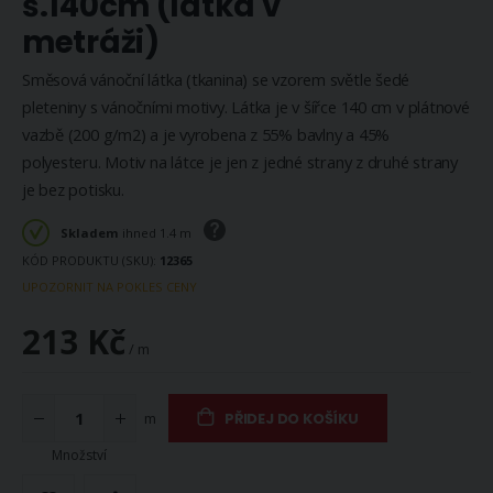
š.140cm (látka v
metráži)
Směsová vánoční látka (tkanina) se vzorem světle šedé
pleteniny s vánočními motivy. Látka je v šířce 140 cm v plátnové
vazbě (200 g/m2) a je vyrobena z 55% bavlny a 45%
polyesteru. Motiv na látce je jen z jedné strany z druhé strany
je bez potisku.
Skladem
ihned 1.4 m
KÓD PRODUKTU (SKU)
12365
UPOZORNIT NA POKLES CENY
213 Kč
/ m
m
PŘIDEJ DO KOŠÍKU
Množství