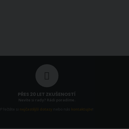
PŘES 20 LET ZKUŠENOSTÍ
Nevíte si rady? Rádi poradíme.
Přečtěte si
nejčastější dotazy
nebo nás
kontaktujte
!