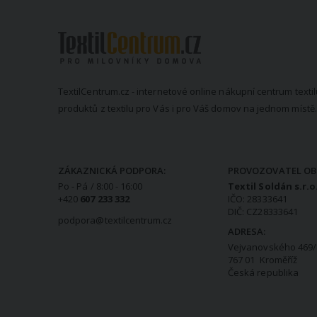
TextilCentrum.cz - internetové online nákupní centrum textil
produktů z textilu pro Vás i pro Váš domov na jednom místě.
KONTAKTNÍ INFORMACE
ZÁKAZNICKÁ PODPORA:
PROVOZOVATEL OB
Po - Pá / 8:00 - 16:00
Textil Soldán s.r.o
+420
607 233 332
IČO: 28333641
DIČ: CZ28333641
podpora@textilcentrum.cz
ADRESA:
Vejvanovského 469/
767 01 Kroměříž
Česká republika