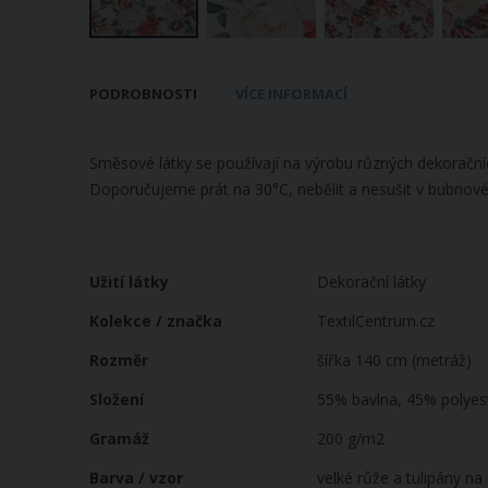
Přeskočit
na
PODROBNOSTI
VÍCE INFORMACÍ
začátek
galerie
s
Směsové látky se používají na výrobu různých dekoračníc
obrázky
Doporučujeme prát na 30°C, nebělit a nesušit v bubnové
Více
Užití látky
Dekorační látky
informací
Kolekce / značka
TextilCentrum.cz
Rozměr
šířka 140 cm (metráž)
Složení
55% bavlna, 45% polyes
Gramáž
200 g/m2
Barva / vzor
velké růže a tulipány na