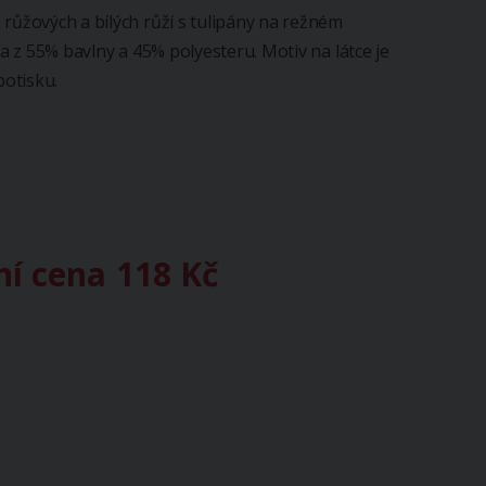
 růžových a bílých růží s tulipány na režném
na z 55% bavlny a 45% polyesteru. Motiv na látce je
potisku.
ní cena
118 Kč