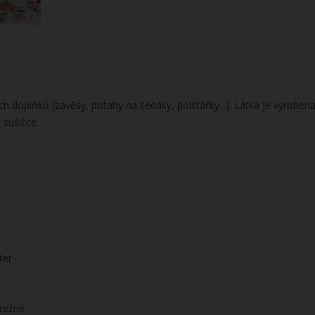
h doplňků (závěsy, potahy na sedáky, polštářky...). Látka je vyroben
 sušičce.
ter
 režné