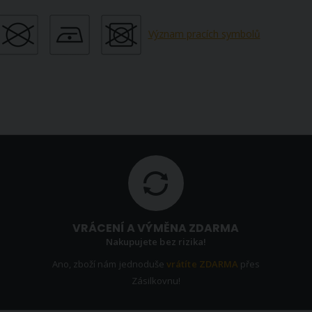
Význam pracích symbolů
VRÁCENÍ A VÝMĚNA ZDARMA
Nakupujete bez rizika!
Ano, zboží nám jednoduše
vrátíte ZDARMA
přes
Zásilkovnu!