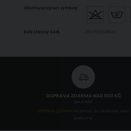
Ošetřovací/prací symboly
EAN (čárový kód)
2501925209922
DOPRAVA ZDARMA NAD 500 KČ
Jen u nás!
DOPRAVA ZDARMA
na adresu, do Zásilkovny nebo
Balíkovny!