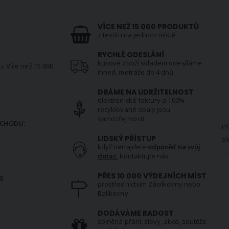
VÍCE NEŽ 15 000 PRODUKTŮ
z textilu na jednom místě
RYCHLÉ ODESLÁNÍ
kusové zboží skladem odesíláme
u. Více než 15 000
ihned, metráže do 4 dnů
DBÁME NA UDRŽITELNOST
elektronické faktury a 100%
N
recyklované obaly jsou
samozřejmostí
CHODU:
Př
.
LIDSKÝ PŘÍSTUP
sl
když nenajdete
odpověď na svůj
dotaz
, kontaktujte nás
PŘES 10 000 VÝDEJNÍCH MÍST
8
prostřednictvím Zásilkovny nebo
Balíkovny
S
DODÁVÁME RADOST
splněná přání, slevy, akce, soutěže