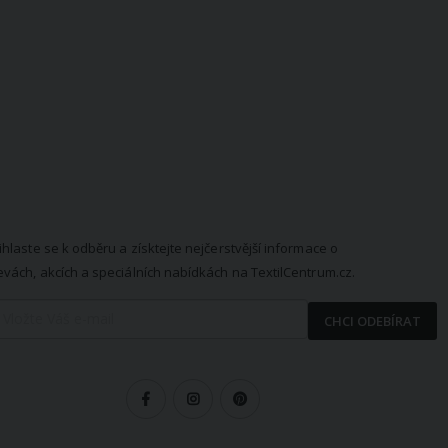
EWSLETTER
ihlaste se k odběru a získtejte nejčerstvější informace o
evách, akcích a speciálních nabídkách na TextilCentrum.cz.
CHCI ODEBÍRAT
LEDUJTE NÁS