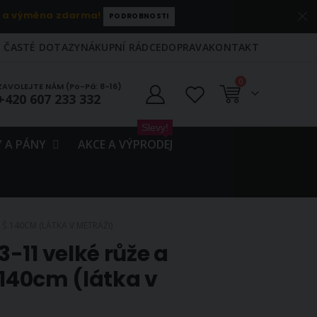
 a výměna zdarma!
PODROBNOSTI
ČASTÉ DOTAZY
NÁKUPNÍ RÁDCE
DOPRAVA
KONTAKT
položky
0
ZAVOLEJTE NÁM (Po-Pá: 8-16)
+420 607 233 332
Košík
Slevy!
 A PÁNY
AKCE A VÝPRODEJ
 Š.140CM (LÁTKA V METRÁŽI)
-11 velké růže a
.140cm (látka v