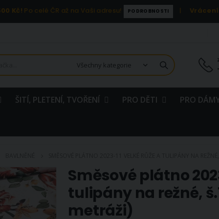
00 Kč!
Po celé ČR až na Vaši adresu!
|
Vrácení
PODROBNOSTI
ŠITÍ, PLETENÍ, TVOŘENÍ
PRO DĚTI
PRO DÁMY
BAVLNĚNÉ
SMĚSOVÉ PLÁTNO 2023-11 VELKÉ RŮŽE A TULIPÁNY NA REŽNÉ,
Směsové plátno 2023
tulipány na režné, š
metráži)