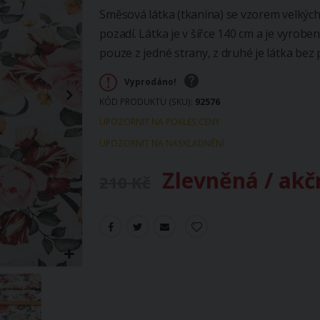
Směsová látka (tkanina) se vzorem velkých
pozadí. Látka je v šířce 140 cm a je vyrobe
pouze z jedné strany, z druhé je látka bez 
Vyprodáno!
KÓD PRODUKTU (SKU)
92576
UPOZORNIT NA POKLES CENY
UPOZORNIT NA NASKLADNĚNÍ
Zlevněná / akč
210 Kč