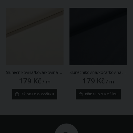
Slunečníkovina/kočárkovina OXFORD 011 krémová, š.160cm (látka v metráži)
Slunečníkovina/kočárkovina OXFORD 940 jednobarevná antracitová, š.160cm (látka v metráži)
179 Kč
179 Kč
/ m
/ m
PŘIDEJ DO KOŠÍKU
PŘIDEJ DO KOŠÍKU