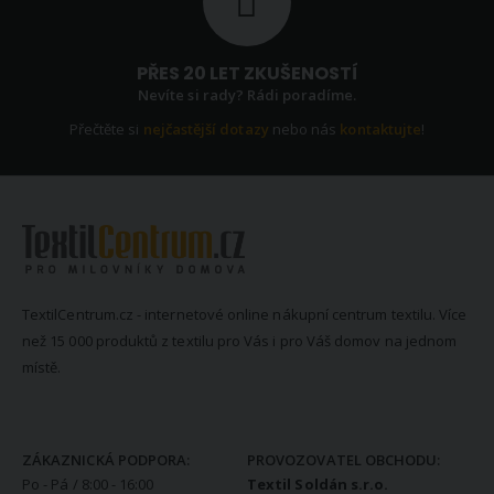
PŘES 20 LET ZKUŠENOSTÍ
Nevíte si rady? Rádi poradíme.
Přečtěte si
nejčastější dotazy
nebo nás
kontaktujte
!
TextilCentrum.cz - internetové online nákupní centrum textilu. Více
než 15 000 produktů z textilu pro Vás i pro Váš domov na jednom
místě.
KONTAKTNÍ INFORMACE
ZÁKAZNICKÁ PODPORA:
PROVOZOVATEL OBCHODU:
Po - Pá / 8:00 - 16:00
Textil Soldán s.r.o.