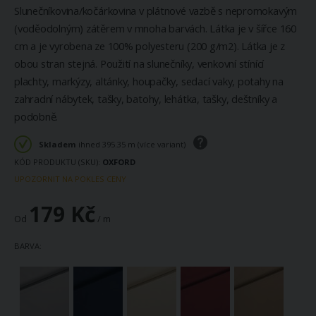
Slunečníkovina/kočárkovina v plátnové vazbě s nepromokavým
(voděodolným) zátěrem v mnoha barvách. Látka je v šířce 160
cm a je vyrobena ze 100% polyesteru (200 g/m2). Látka je z
obou stran stejná. Použití na slunečníky, venkovní stínící
plachty, markýzy, altánky, houpačky, sedací vaky, potahy na
zahradní nábytek, tašky, batohy, lehátka, tašky, deštníky a
podobně.
Skladem
ihned 395.35 m (více variant)
KÓD PRODUKTU (SKU)
OXFORD
UPOZORNIT NA POKLES CENY
179 Kč
Od
/ m
BARVA