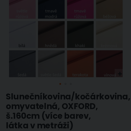
Přeskočit
Slunečníkovina/kočárkovina,
na
začátek
omyvatelná, OXFORD,
galerie
š.160cm (více barev,
s
obrázky
látka v metráži)