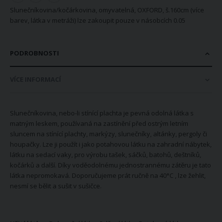
Slunečníkovina/kočárkovina, omyvatelná, OXFORD, š.160cm (více
barev, látka v metráži) lze zakoupit pouze v násobcích 0.05
PODROBNOSTI
VÍCE INFORMACÍ
Slunečníkovina, nebo-li stínící plachta je pevná odolná látka s
matným leskem, používaná na zastínění před ostrým letním
sluncem na stínící plachty, markýzy, slunečníky, altánky, pergoly či
houpačky. Lze ji použít i jako potahovou látku na zahradní nábytek,
látku na sedací vaky, pro výrobu tašek, sáčků, batohů, deštníků,
kočárků a další. Díky voděodolnému jednostrannému zátěru je tato
látka nepromokavá. Doporučujeme prát ručně na 40°C , lze žehlit,
nesmí se bělit a sušit v sušičce.