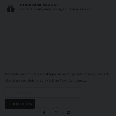
DODÁVÁME RADOST
splněná přání, slevy, akce, soutěže a ještě víc...
NEWSLETTER
Přihlaste se k odběru a získtejte nejčerstvější informace o slevách,
akcích a speciálních nabídkách na TextilCentrum.cz.
CHCI ODEBÍRAT
SLEDUJTE NÁS