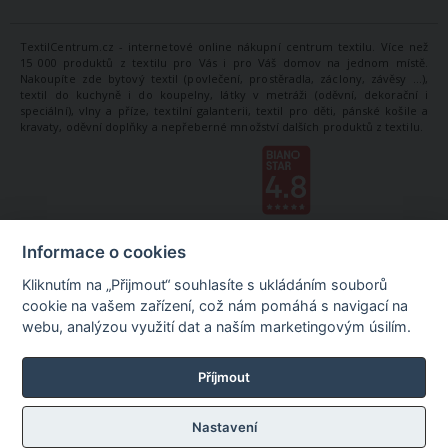
TextilCentrum.cz - internetové online nákupní centrum textilu. Více než
15 000 produktů z textilu pro Vás i pro Váš domov na jednom místě.
Nakoupíte zde bytový textil (povlečení, prostěradla, záclony, závěsy ...),
textil do kuchyně i do koupelny, látky v metráži (oděvní, dekorační i
speciální), vlny a příze, textilní galanterii, textil pro děti, pánské košile a
kravaty, oděvní doplňky a nepřeberné množství dalších produktů z textilu.
Informace o cookies
Kliknutím na „Přijmout“ souhlasíte s ukládáním souborů
cookie na vašem zařízení, což nám pomáhá s navigací na
webu, analýzou využití dat a naším marketingovým úsilím.
Příjmout
Nastavení
©
TextilCentrum.cz