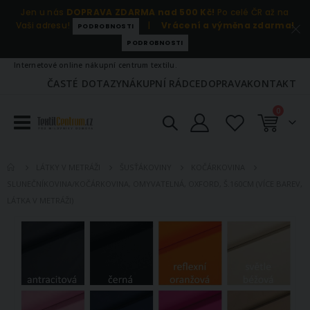
Jen u nás
DOPRAVA ZDARMA nad 500 Kč!
Po celé ČR až na
Vaši adresu!
|
Vrácení a výměna zdarma!
PODROBNOSTI
PODROBNOSTI
Internetové online nákupní centrum textilu.
ČASTÉ DOTAZY
NÁKUPNÍ RÁDCE
DOPRAVA
KONTAKT
položky
0
Košík
LÁTKY V METRÁŽI
ŠUSŤÁKOVINY
KOČÁRKOVINA
SLUNEČNÍKOVINA/KOČÁRKOVINA, OMYVATELNÁ, OXFORD, Š.160CM (VÍCE BAREV,
LÁTKA V METRÁŽI)
Přeskočit
na
konec
galerie
s
obrázky