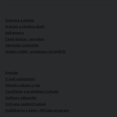
VŠE O NÁKUPU
Doprava a platba
Vrácení a výměna zboží
Reklamace
Časté dotazy - poradna
Obchodní podmínky
Osobní odběr - prodejna v Kroměříži
VŠE O NÁS
Kontakt
O naší společnosti
Výhody nákupu u nás
Certifikáty a prohlášení o shodě
Ověřeno zákazníky
Ochrana osobních údajů
Vydělávejte s námi / Affiliate program