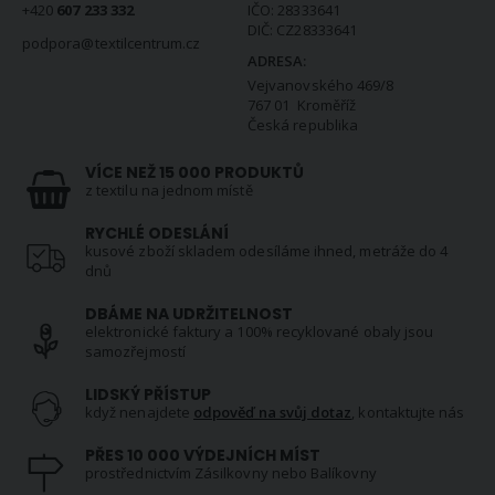
+420
607 233 332
IČO: 28333641
DIČ: CZ28333641
podpora@textilcentrum.cz
ADRESA:
Vejvanovského 469/8
767 01 Kroměříž
Česká republika
VÍCE NEŽ 15 000 PRODUKTŮ
z textilu na jednom místě
RYCHLÉ ODESLÁNÍ
kusové zboží skladem odesíláme ihned, metráže do 4
dnů
DBÁME NA UDRŽITELNOST
elektronické faktury a 100% recyklované obaly jsou
samozřejmostí
LIDSKÝ PŘÍSTUP
když nenajdete
odpověď na svůj dotaz
, kontaktujte nás
PŘES 10 000 VÝDEJNÍCH MÍST
prostřednictvím Zásilkovny nebo Balíkovny