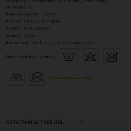
Více
Dekorační látky, Oděvní látky, Potahové látky,
informací
Slunečníkoviny
Orbytex
šířka 160 cm (metráž)
100% polyester
200 g/m2
více barev (vyberte v nabídce výše)
Význam pracích symbolů
OSTATNÍM SE TAKÉ LÍBÍ...