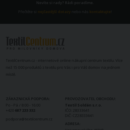
Nevíte si rady? Rádi poradíme.
Přečtěte si
nejčastější dotazy
nebo nás
kontaktujte
!
TextilCentrum.cz - internetové online nákupní centrum textilu. Více
než 15 000 produktů z textilu pro Vás i pro Váš domov na jednom
místě.
KONTAKTNÍ INFORMACE
ZÁKAZNICKÁ PODPORA:
PROVOZOVATEL OBCHODU:
Po - Pá / 8:00 - 16:00
Textil Soldán s.r.o.
+420
607 233 332
IČO: 28333641
DIČ: CZ28333641
podpora@textilcentrum.cz
ADRESA: