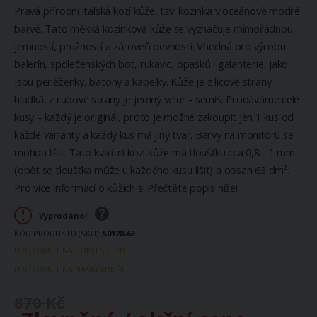
Pravá přírodní italská kozí kůže, tzv. kozinka v oceánově modré
barvě. Tato měkká kozinková kůže se vyznačuje mimořádnou
jemností, pružností a zároveň pevností. Vhodná pro výrobu
balerín, společenských bot, rukavic, opasků i galanterie, jako
jsou peněženky, batohy a kabelky. Kůže je z lícové strany
hladká, z rubové strany je jemný velur - semiš. Prodáváme celé
kusy – každý je originál, proto je možné zakoupit jen 1 kus od
každé varianty a každý kus má jiný tvar. Barvy na monitoru se
mohou lišit. Tato kvalitní kozí kůže má tloušťku cca 0,8 - 1 mm
(opět se tloušťka může u každého kusu lišit) a obsah 63 dm².
Pro více informací o kůžích si Přečtěte popis níže!
Vyprodáno!
KÓD PRODUKTU (SKU)
50128-63
UPOZORNIT NA POKLES CENY
UPOZORNIT NA NASKLADNĚNÍ
870 Kč