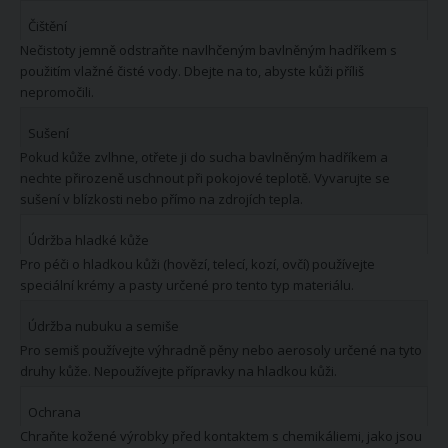
Čištění
Nečistoty jemně odstraňte navlhčeným bavlněným hadříkem s
použitím vlažné čisté vody. Dbejte na to, abyste kůži příliš
nepromočili.
Sušení
Pokud kůže zvlhne, otřete ji do sucha bavlněným hadříkem a
nechte přirozeně uschnout při pokojové teplotě. Vyvarujte se
sušení v blízkosti nebo přímo na zdrojích tepla.
Údržba hladké kůže
Pro péči o hladkou kůži (hovězí, telecí, kozí, ovčí) používejte
speciální krémy a pasty určené pro tento typ materiálu.
Údržba nubuku a semiše
Pro semiš používejte výhradně pěny nebo aerosoly určené na tyto
druhy kůže. Nepoužívejte přípravky na hladkou kůži.
Ochrana
Chraňte kožené výrobky před kontaktem s chemikáliemi, jako jsou