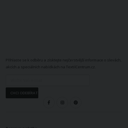
NEWSLETTER
Přihlaste se k odběru a získtejte nejčerstvější informace o slevách,
akcích a speciálních nabídkách na TextilCentrum.cz.
CHCI ODEBÍRAT
SLEDUJTE NÁS
VŠE O NÁKUPU