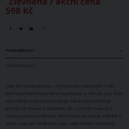
Zlevněná / akční cena
598 Kč
PODROBNOSTI
VÍCE INFORMACÍ
Tuto kůži prodáváme po celých kusech (zabalených v roli),
které nestříháme na přání a objednávají se celé jak jsou. Kůže
není metráž a nemá rovné okraje, takže nelze očekávat
přesný tvar čtverce či obdélníku. Jde o přírodní materiál s
různou pevností a tažností, který může obsahovat viditelné či
skryté vady jako škrábance, jizvy, nebo drobné nerovnosti.