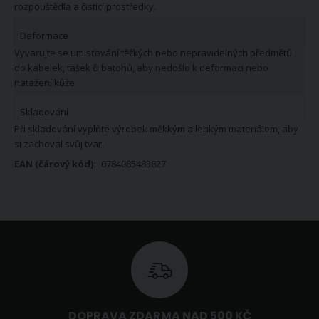
rozpouštědla a čisticí prostředky.
Deformace
Vyvarujte se umisťování těžkých nebo nepravidelných předmětů
do kabelek, tašek či batohů, aby nedošlo k deformaci nebo
natažení kůže.
Skladování
Při skladování vyplňte výrobek měkkým a lehkým materiálem, aby
si zachoval svůj tvar.
0784085483827
DOPRAVA ZDARMA NAD 500 KČ