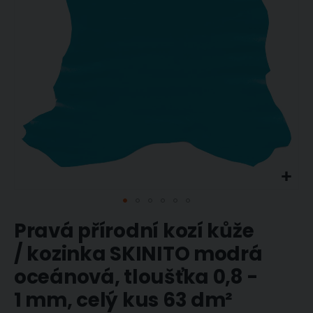
Přeskočit
Pravá přírodní kozí kůže
na
začátek
/ kozinka SKINITO modrá
galerie
oceánová, tloušťka 0,8 -
s
obrázky
1 mm, celý kus 63 dm²