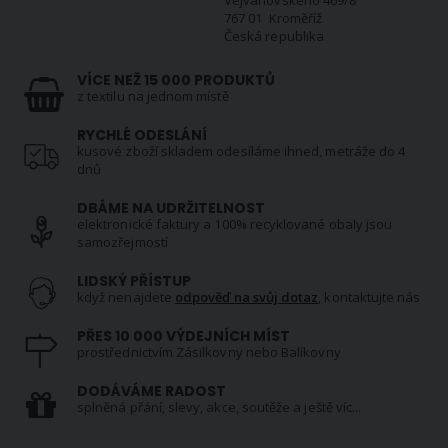
Vejvanovského 469/8
767 01 Kroměříž
Česká republika
VÍCE NEŽ 15 000 PRODUKTŮ
z textilu na jednom místě
RYCHLÉ ODESLÁNÍ
kusové zboží skladem odesíláme ihned, metráže do 4
dnů
DBÁME NA UDRŽITELNOST
elektronické faktury a 100% recyklované obaly jsou
samozřejmostí
LIDSKÝ PŘÍSTUP
když nenajdete
odpověď na svůj dotaz
, kontaktujte nás
PŘES 10 000 VÝDEJNÍCH MÍST
prostřednictvím Zásilkovny nebo Balíkovny
DODÁVÁME RADOST
splněná přání, slevy, akce, soutěže a ještě víc...