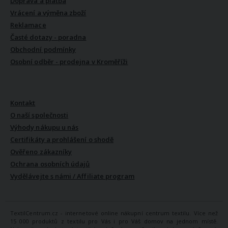
Doprava a platba
Vrácení a výměna zboží
Reklamace
Časté dotazy - poradna
Obchodní podmínky
Osobní odběr - prodejna v Kroměříži
VŠE O NÁS
Kontakt
O naší společnosti
Výhody nákupu u nás
Certifikáty a prohlášení o shodě
Ověřeno zákazníky
Ochrana osobních údajů
Vydělávejte s námi / Affiliate program
TextilCentrum.cz - internetové online nákupní centrum textilu. Více než
15 000 produktů z textilu pro Vás i pro Váš domov na jednom místě.