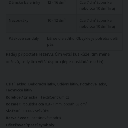
Dámské balerínky
12 - 16 dm²
Cca 7 dm² štípenka
nebo cca 10 dm² kraj
Nazouváky
10 - 12 dm²
Cca 7 dm² štípenka
nebo cca 10 dm² kraj
Páskové sandály
Liší se dle střihu. Obvykle je potřeba delší
pás.
Raději připočtěte rezervu. Čím větší kus kůže, tím méně
odřezů, tedy tím větší úspora (lépe naskládáte střih).
Více
Dekorační látky, Oděvní látky, Potahové látky,
informací
Technické látky
TextilCentrum.cz
tloušťka cca 0,8 - 1 mm, obsah 63 dm²
100% kozí kůže
oceánově modrá