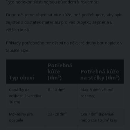
Tyto nedokonalosti nejsou důvodem k reklamaci.
Doporučujeme objednat více kůže, než potřebujete, aby bylo
zajištěno dostatek materiálu pro váš projekt, zejména u
větších kusů.
Příklady potřebného množství na některé druhy bot najdete v
tabulce níže:
Potřebná
kůže
Potřebná kůže
Typ obuvi
(dm²)
na stélky (dm²)
Capáčky do
8 - 10 dm²
Max. 5 dm² (včetně
velikosti 26 (stélka
rezervy)
16 cm)
Mokasíny pro
23 - 28 dm²
Cca 7 dm² štípenka
dospělé
nebo cca 10 dm² kraj