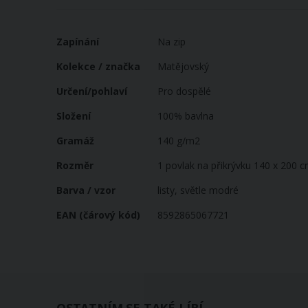
Více
Zapínání
Na zip
informací
Kolekce / značka
Matějovský
Určení/pohlaví
Pro dospělé
Složení
100% bavlna
Gramáž
140 g/m2
Rozměr
1 povlak na přikrývku 140 x 200 c
Barva / vzor
listy, světle modré
EAN (čárový kód)
8592865067721