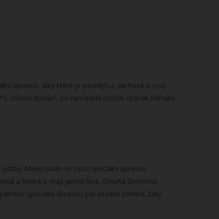
lní úpravou, díky které je pevnější a zachová si svůj
°C tiskem dovnitř, při nastavení nižších otáček ždímání
é vazby. Mako satén se svou speciální úpravou
emná a hebká a mají jemný lesk. Dlouhá životnost
opatřeno speciální úpravou pro snadné žehlení. Díky