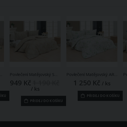
N, květinový vzor, zelené, bavlna hladká digitál, (více rozměrů)
Povlečení Matějovský SOLEI, rostlinný motiv, béžové, bavlna hladká digitál, (více rozměrů)
Povlečení Matějovský ARIA, rostlinný motiv, zelené, bavlna hladká digitál, (více rozměrů)
949 Kč
1 190 Kč
1 250 Kč
/ ks
/ ks
ŠÍKU
PŘIDEJ DO KOŠÍKU
PŘIDEJ DO KOŠÍKU