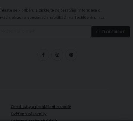
ihlaste se k odběru a získtejte nejčerstvější informace o
evách, akcích a speciálních nabídkách na TextilCentrum.cz.
CHCI ODEBÍRAT
LEDUJTE NÁS
Certifikáty a prohlášení o shodě
Ověřeno zákazníky
Ochrana osobních údajů
Vydělávejte s námi / Affiliate