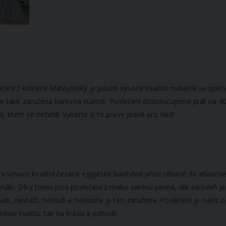
ní z kolekce Matějovský je použit vysoce kvalitní materiál se speciá
u je také zaručena barevná stálost. Povlečení doporučujeme prát na 40
, které se nežehlí. Vyberte si to pravé právě pro Vás!
a vysoce kvalitní česané egyptské bavlněné příze utkané do atlasov
eriálu. Díky tomu jsou povlečení z mako saténu pevná, ale zároveň j
atí, nesráží, nestudí a neklouže je tím zaručena. Povlečení je navíc 
kou kvalitu, tak na krásu a pohodlí.