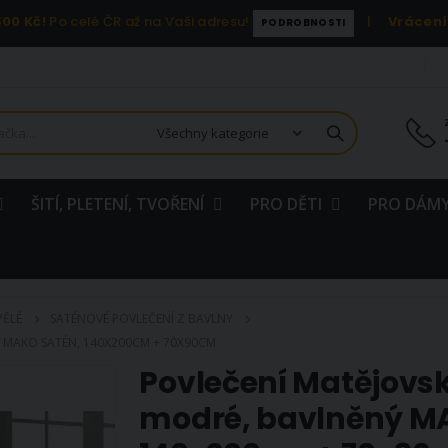
00 Kč!
Po celé ČR až na Vaši adresu!
|
Vrácení
PODROBNOSTI
ŠITÍ, PLETENÍ, TVOŘENÍ
PRO DĚTI
PRO DÁMY
PĚLÉ
SATÉNOVÉ POVLEČENÍ Z BAVLNY
NÝ MAKO SATÉN, 140X200CM + 70X90CM
Povlečení Matějovský
modré, bavlněný M