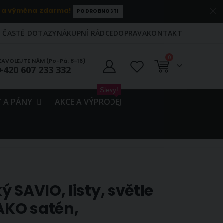
 a výměna zdarma!
PODROBNOSTI
ČASTÉ DOTAZY
NÁKUPNÍ RÁDCE
DOPRAVA
KONTAKT
položky
0
ZAVOLEJTE NÁM (Po-Pá: 8-16)
+420 607 233 332
Košík
Slevy!
 A PÁNY
AKCE A VÝPRODEJ
 SAVIO, listy, světle
AKO satén,