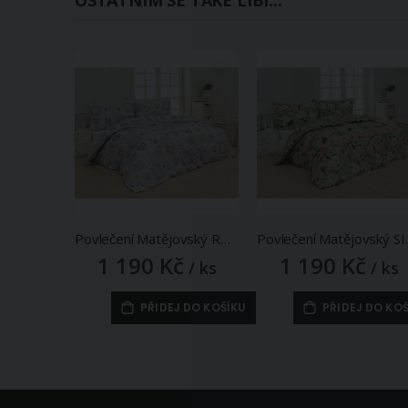
OSTATNÍM SE TAKÉ LÍBÍ...
Povlečení Matějovský ROSEA, provance vzor, fialové, bavlna hladká digitál, (více rozměrů)
Povlečení Matějovský SILESTI
1 190 Kč
1 190 Kč
/ ks
/ ks
PŘIDEJ DO KOŠÍKU
PŘIDEJ DO KO