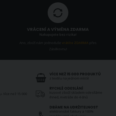
VRÁCENÍ A VÝMĚNA ZDARMA
Nakupujete bez rizika!
Ano, zboží nám jednoduše
vrátíte ZDARMA
přes
Zásilkovnu!
VÍCE NEŽ 15 000 PRODUKTŮ
z textilu na jednom místě
RYCHLÉ ODESLÁNÍ
kusové zboží skladem odesíláme
u. Více než 15 000
ihned, metráže do 4 dnů
DBÁME NA UDRŽITELNOST
elektronické faktury a 100%
N
recyklované obaly jsou