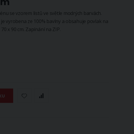
cm
nu se vzorem listů ve světle modrých barvách.
a je vyrobena ze 100% bavlny a obsahuje povlak na
 70 x 90 cm. Zapínání na ZIP.
KU