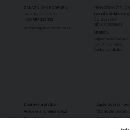
ZÁKAZNICKÁ PODPORA:
PROVOZOVATEL OB
Po - Pá / 8:00 - 16:00
Textil Soldán s.r.o
+420
607 233 332
IČO: 28333641
DIČ: CZ28333641
podpora@textilcentrum.cz
ADRESA:
Vejvanovského 469/
767 01 Kroměříž
Česká republika
VŠE O NÁKUPU
Doprava a platba
Časté dotazy - po
Vrácení a výměna zboží
Obchodní podmín
Reklamace
Osobní odběr - pr
Kroměříži