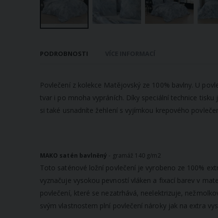
Přeskočit
na
PODROBNOSTI
VÍCE INFORMACÍ
začátek
galerie
s
Povlečení z kolekce Matějovský ze 100% bavlny. U povleče
obrázky
tvar i po mnoha vypráních. Díky speciální technice tisk
si také usnadníte žehlení s vyjímkou krepového povlečení
MAKO satén bavlněný
- gramáž 140 g/m2
Toto saténové ložní povlečení je vyrobeno ze 100% extr
vyznačuje vysokou pevností vláken a fixací barev v mat
povlečení, které se nezatrhává, neelektrizuje, nežmolkov
svým vlastnostem plní povlečení nároky jak na extra vyso