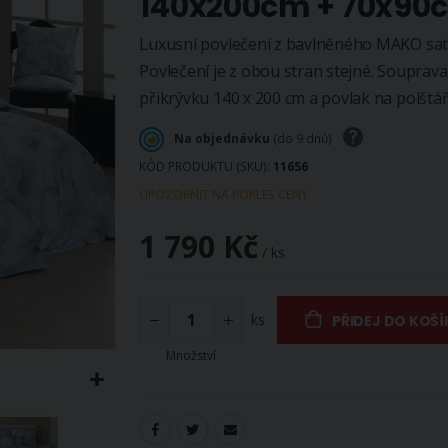
140x200cm + 70x90
Luxusní povlečení z bavlněného MAKO saté
Povlečení je z obou stran stejné. Souprav
přikrývku 140 x 200 cm a povlak na polštář
Na objednávku
(do 9 dnů)
KÓD PRODUKTU (SKU)
11656
UPOZORNIT NA POKLES CENY
1 790 Kč
/ ks
ks
PŘIDEJ DO KOŠÍ
Množství