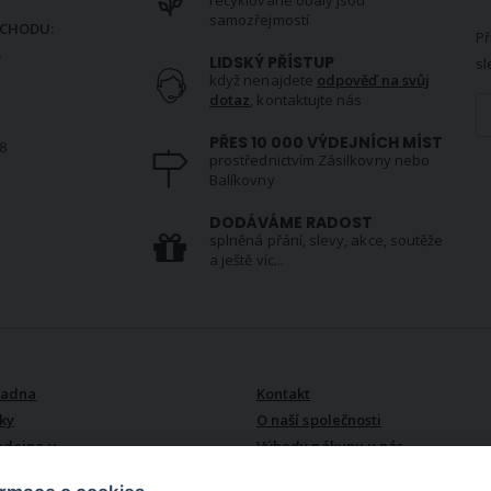
samozřejmostí
CHODU:
Př
.
LIDSKÝ PŘÍSTUP
sl
když nenajdete
odpověď na svůj
dotaz
, kontaktujte nás
PŘES 10 000 VÝDEJNÍCH MÍST
8
prostřednictvím Zásilkovny nebo
Balíkovny
S
DODÁVÁME RADOST
splněná přání, slevy, akce, soutěže
a ještě víc...
VŠE O NÁS
radna
Kontakt
ky
O naší společnosti
odejna v
Výhody nákupu u nás