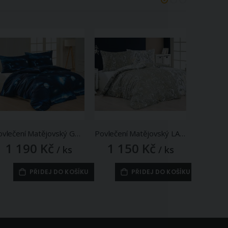
Povlečení Matějovský GALAXIE, planety, modré, bavlna hladká digitál, (více rozměrů)
Povlečení Matějovský LARISSA, květinový vzor, šedo-zelené (více materiálů, rozměrů)
1 190 Kč
1 150 Kč
1 1
/ ks
/ ks
PŘIDEJ DO KOŠÍKU
PŘIDEJ DO KOŠÍKU