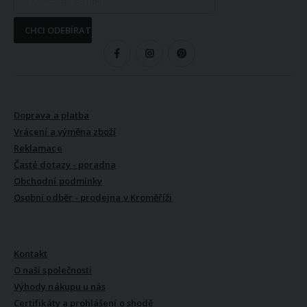
CHCI ODEBÍRAT
SLEDUJTE NÁS
VŠE O NÁKUPU
Doprava a platba
Vrácení a výměna zboží
Reklamace
Časté dotazy - poradna
Obchodní podmínky
Osobní odběr - prodejna v Kroměříži
VŠE O NÁS
Kontakt
O naší společnosti
Výhody nákupu u nás
Certifikáty a prohlášení o shodě