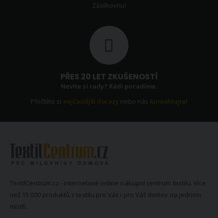
Zásilkovnu!
PŘES 20 LET ZKUŠENOSTÍ
Nevíte si rady? Rádi poradíme.
Přečtěte si
nejčastější dotazy
nebo nás
kontaktujte
!
TextilCentrum.cz - internetové online nákupní centrum textilu. Více
než 15 000 produktů z textilu pro Vás i pro Váš domov na jednom
místě.