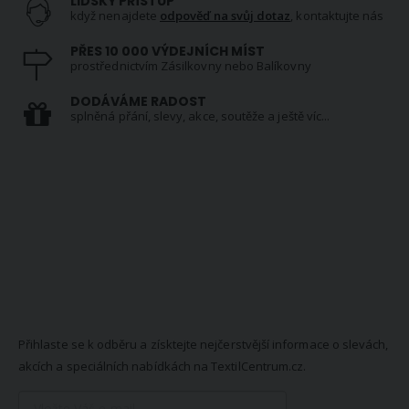
LIDSKÝ PŘÍSTUP
když nenajdete
odpověď na svůj dotaz
, kontaktujte nás
PŘES 10 000 VÝDEJNÍCH MÍST
prostřednictvím Zásilkovny nebo Balíkovny
DODÁVÁME RADOST
splněná přání, slevy, akce, soutěže a ještě víc...
NEWSLETTER
Přihlaste se k odběru a získtejte nejčerstvější informace o slevách,
akcích a speciálních nabídkách na TextilCentrum.cz.