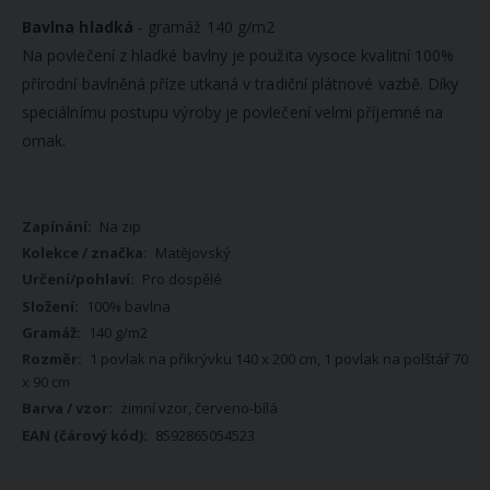
Bavlna hladká
- gramáž 140 g/m2
Na povlečení z hladké bavlny je použita vysoce kvalitní 100%
přírodní bavlněná příze utkaná v tradiční plátnové vazbě. Díky
speciálnímu postupu výroby je povlečení velmi příjemné na
omak.
Více
Na zip
informací
Matějovský
Pro dospělé
100% bavlna
140 g/m2
1 povlak na přikrývku 140 x 200 cm, 1 povlak na polštář 70
x 90 cm
zimní vzor, červeno-bílá
8592865054523