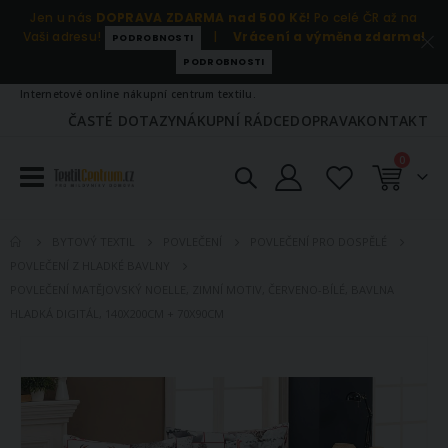
Jen u nás
DOPRAVA ZDARMA nad 500 Kč!
Po celé ČR až na
Vaši adresu!
|
Vrácení a výměna zdarma!
PODROBNOSTI
PODROBNOSTI
Internetové online nákupní centrum textilu.
ČASTÉ DOTAZY
NÁKUPNÍ RÁDCE
DOPRAVA
KONTAKT
položky
0
Košík
BYTOVÝ TEXTIL
POVLEČENÍ
POVLEČENÍ PRO DOSPĚLÉ
POVLEČENÍ Z HLADKÉ BAVLNY
POVLEČENÍ MATĚJOVSKÝ NOELLE, ZIMNÍ MOTIV, ČERVENO-BÍLÉ, BAVLNA
HLADKÁ DIGITÁL, 140X200CM + 70X90CM
Přeskočit
na
konec
galerie
s