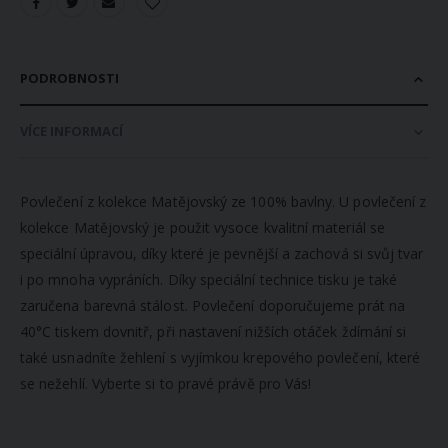
PODROBNOSTI
VÍCE INFORMACÍ
Povlečení z kolekce Matějovský ze 100% bavlny. U povlečení z
kolekce Matějovský je použit vysoce kvalitní materiál se
speciální úpravou, díky které je pevnější a zachová si svůj tvar
i po mnoha vypráních. Díky speciální technice tisku je také
zaručena barevná stálost. Povlečení doporučujeme prát na
40°C tiskem dovnitř, při nastavení nižších otáček ždímání si
také usnadníte žehlení s vyjímkou krepového povlečení, které
se nežehlí. Vyberte si to pravé právě pro Vás!