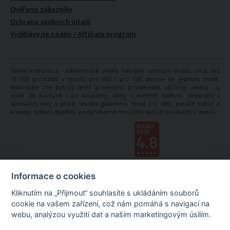
Ověřeno zákazníky
Ochrana osobních údajů
Vydělávejte s námi / Affiliate program
TextilCentrum.cz - internetové online nákupní centrum textilu. Více než
15 000 produktů z textilu pro Vás i pro Váš domov na jednom místě.
Nakoupíte zde bytový textil (povlečení, prostěradla, záclony, závěsy ...),
textil do kuchyně i do koupelny, látky v metráži (oděvní, dekorační i
speciální), vlny a příze, textilní galanterii, textil pro děti, pánské košile a
kravaty, oděvní doplňky a nepřeberné množství dalších produktů z textilu.
Informace o cookies
Kliknutím na „Přijmout“ souhlasíte s ukládáním souborů
cookie na vašem zařízení, což nám pomáhá s navigací na
webu, analýzou využití dat a naším marketingovým úsilím.