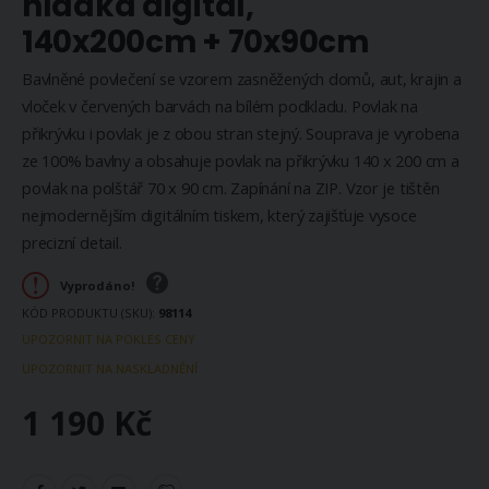
hladká digitál,
140x200cm + 70x90cm
Bavlněné povlečení se vzorem zasněžených domů, aut, krajin a
vloček v červených barvách na bílém podkladu. Povlak na
přikrývku i povlak je z obou stran stejný. Souprava je vyrobena
ze 100% bavlny a obsahuje povlak na přikrývku 140 x 200 cm a
povlak na polštář 70 x 90 cm. Zapínání na ZIP. Vzor je tištěn
nejmodernějším digitálním tiskem, který zajišťuje vysoce
precizní detail.
Vyprodáno!
KÓD PRODUKTU (SKU)
98114
UPOZORNIT NA POKLES CENY
UPOZORNIT NA NASKLADNĚNÍ
1 190 Kč