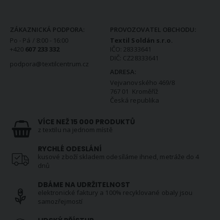
KONTAKTNÍ INFORMACE
ZÁKAZNICKÁ PODPORA:
PROVOZOVATEL OBCHODU:
Po - Pá / 8:00 - 16:00
Textil Soldán s.r.o.
+420
607 233 332
IČO: 28333641
DIČ: CZ28333641
podpora@textilcentrum.cz
ADRESA:
Vejvanovského 469/8
767 01 Kroměříž
Česká republika
VÍCE NEŽ 15 000 PRODUKTŮ
z textilu na jednom místě
RYCHLÉ ODESLÁNÍ
kusové zboží skladem odesíláme ihned, metráže do 4
dnů
DBÁME NA UDRŽITELNOST
elektronické faktury a 100% recyklované obaly jsou
samozřejmostí