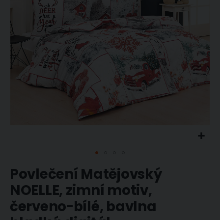
obrázky
Přeskočit
Povlečení Matějovský
na
začátek
NOELLE, zimní motiv,
galerie
červeno-bílé, bavlna
s
obrázky