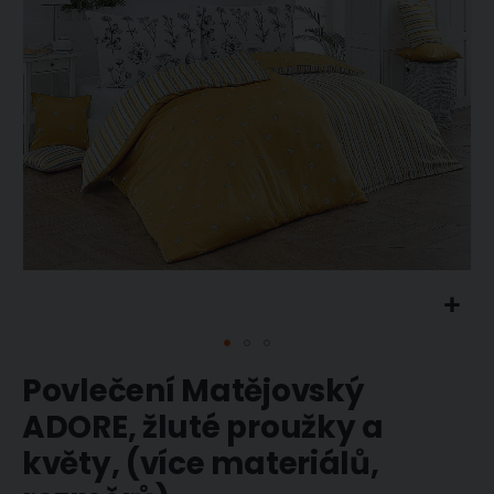
obrázky
Přeskočit
Povlečení Matějovský
na
začátek
ADORE, žluté proužky a
galerie
květy, (více materiálů,
s
obrázky