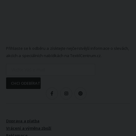
NEWSLETTER
Přihlaste se k odběru a získtejte nejčerstvější informace o slevách,
akcích a speciálních nabídkách na TextilCentrum.cz.
CHCI ODEBÍRAT
SLEDUJTE NÁS
VŠE O NÁKUPU
Doprava a platba
Vrácení a výměna zboží
Reklamace