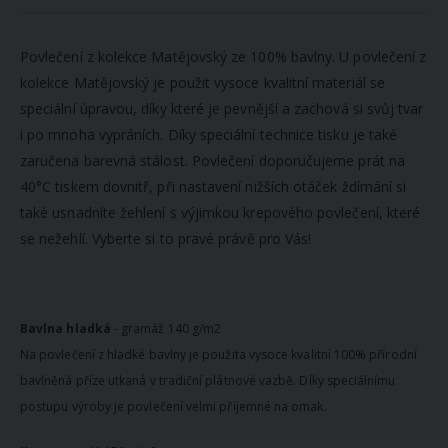
Povlečení z kolekce Matějovský ze 100% bavlny. U povlečení z
kolekce Matějovský je použit vysoce kvalitní materiál se
speciální úpravou, díky které je pevnější a zachová si svůj tvar
i po mnoha vypráních. Díky speciální technice tisku je také
zaručena barevná stálost. Povlečení doporučujeme prát na
40°C tiskem dovnitř, při nastavení nižších otáček ždímání si
také usnadníte žehlení s výjimkou krepového povlečení, které
se nežehlí. Vyberte si to pravé právě pro Vás!
Bavlna hladká
- gramáž 140 g/m2
Na povlečení z hladké bavlny je použita vysoce kvalitní 100% přírodní
bavlněná příze utkaná v tradiční plátnové vazbě. Díky speciálnímu
postupu výroby je povlečení velmi příjemné na omak.