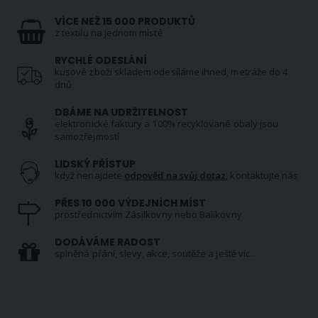
VÍCE NEŽ 15 000 PRODUKTŮ
z textilu na jednom místě
RYCHLÉ ODESLÁNÍ
kusové zboží skladem odesíláme ihned, metráže do 4
dnů
DBÁME NA UDRŽITELNOST
elektronické faktury a 100% recyklované obaly jsou
samozřejmostí
LIDSKÝ PŘÍSTUP
když nenajdete
odpověď na svůj dotaz
, kontaktujte nás
PŘES 10 000 VÝDEJNÍCH MÍST
prostřednictvím Zásilkovny nebo Balíkovny
DODÁVÁME RADOST
splněná přání, slevy, akce, soutěže a ještě víc...