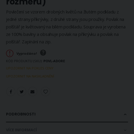
rozměrů)
Povlečení se vzorem drobných květů na žlutém podkladu z
jedné strany přikrývky, z druhé strany jsou proužky. Povlak na
polštář je květovaný na bílém podkladu. Souprava je vyrobena
ze 100% bavlny a obsahuje povlak na přikrývku a povlak na
polštář. Zapínání na zip.
Vyprodáno!
KÓD PRODUKTU (SKU)
POVL-ADORE
UPOZORNIT NA POKLES CENY
UPOZORNIT NA NASKLADNĚNÍ
PODROBNOSTI
VÍCE INFORMACÍ