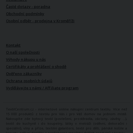
Časté dotazy - poradna
Obchodní podmínky
Osobní odběr - prodejna v Kroměříži
VŠE O NÁS
Kontakt
O naší společnosti
Výhody nákupu u nás
Certifikáty a prohlášení o shodě
Ověřeno zákazníky
Ochrana osobních údajů
Vydělávejte s námi / Affiliate program
TextilCentrum.cz - internetové online nákupní centrum textilu. Více než
15 000 produktů z textilu pro Vás i pro Váš domov na jednom místě.
Nakoupíte zde bytový textil (povlečení, prostěradla, záclony, závěsy ...),
textil do kuchyně i do koupelny, látky v metráži (oděvní, dekorační i
speciální), vlny a příze, textilní galanterii, textil pro děti, pánské košile a
kravaty, oděvní doplňky a nepřeberné množství dalších produktů z textilu.