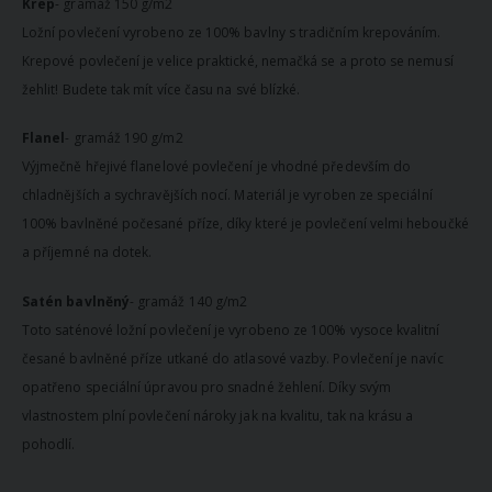
Krep
- gramáž 150 g/m2
Ložní povlečení vyrobeno ze 100% bavlny s tradičním krepováním.
Krepové povlečení je velice praktické, nemačká se a proto se nemusí
žehlit! Budete tak mít více času na své blízké.
Flanel
- gramáž 190 g/m2
Výjmečně hřejivé flanelové povlečení je vhodné především do
chladnějších a sychravějších nocí. Materiál je vyroben ze speciální
100% bavlněné počesané příze, díky které je povlečení velmi heboučké
a příjemné na dotek.
Satén bavlněný
- gramáž 140 g/m2
Toto saténové ložní povlečení je vyrobeno ze 100% vysoce kvalitní
česané bavlněné příze utkané do atlasové vazby. Povlečení je navíc
opatřeno speciální úpravou pro snadné žehlení. Díky svým
vlastnostem plní povlečení nároky jak na kvalitu, tak na krásu a
pohodlí.