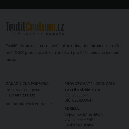
TextilCentrum.cz - internetové online nákupní centrum textilu. Více
než 15 000 produktů z textilu pro Vás i pro Váš domov na jednom
místě.
KONTAKTNÍ INFORMACE
ZÁKAZNICKÁ PODPORA:
PROVOZOVATEL OBCHODU:
Po - Pá / 8:00 - 16:00
Textil Soldán s.r.o.
+420
607 233 332
IČO: 28333641
DIČ: CZ28333641
podpora@textilcentrum.cz
ADRESA:
Vejvanovského 469/8
767 01 Kroměříž
Česká republika