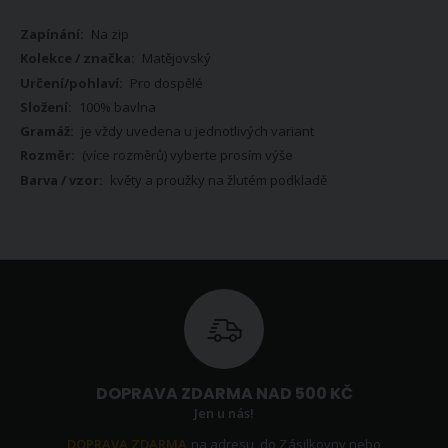
Více
Na zip
informací
Matějovský
Pro dospělé
100% bavlna
je vždy uvedena u jednotlivých variant
(více rozměrů) vyberte prosím výše
květy a proužky na žlutém podkladě
DOPRAVA ZDARMA NAD 500 KČ
Jen u nás!
DOPRAVA ZDARMA
na adresu, do Zásilkovny nebo