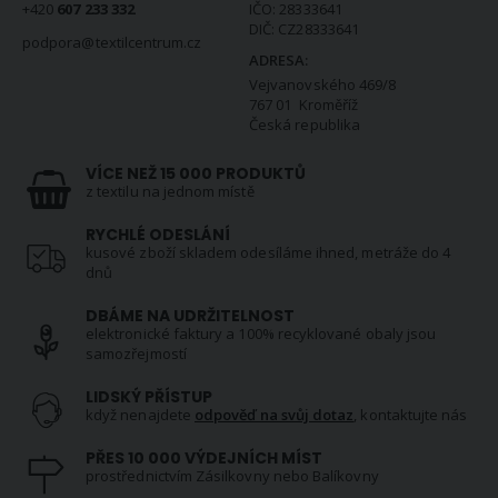
+420
607 233 332
IČO: 28333641
DIČ: CZ28333641
podpora@textilcentrum.cz
ADRESA:
Vejvanovského 469/8
767 01 Kroměříž
Česká republika
VÍCE NEŽ 15 000 PRODUKTŮ
z textilu na jednom místě
RYCHLÉ ODESLÁNÍ
kusové zboží skladem odesíláme ihned, metráže do 4
dnů
DBÁME NA UDRŽITELNOST
elektronické faktury a 100% recyklované obaly jsou
samozřejmostí
LIDSKÝ PŘÍSTUP
když nenajdete
odpověď na svůj dotaz
, kontaktujte nás
PŘES 10 000 VÝDEJNÍCH MÍST
prostřednictvím Zásilkovny nebo Balíkovny