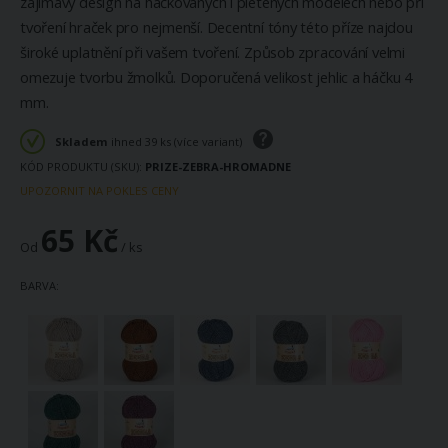
zajímavý design na háčkovaných i pletených modelech nebo při
tvoření hraček pro nejmenší. Decentní tóny této příze najdou
široké uplatnění při vašem tvoření. Způsob zpracování velmi
omezuje tvorbu žmolků. Doporučená velikost jehlic a háčku 4
mm.
Skladem
ihned 39 ks (více variant)
KÓD PRODUKTU (SKU)
PRIZE-ZEBRA-HROMADNE
UPOZORNIT NA POKLES CENY
65 Kč
Od
/ ks
BARVA