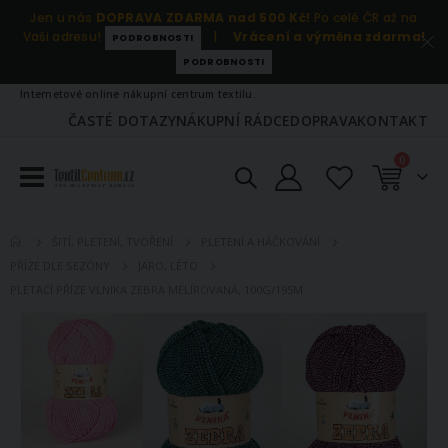
Jen u nás
DOPRAVA ZDARMA nad 500 Kč!
Po celé ČR až na
Vaši adresu!
|
Vrácení a výměna zdarma!
PODROBNOSTI
PODROBNOSTI
Internetové online nákupní centrum textilu.
ČASTÉ DOTAZY
NÁKUPNÍ RÁDCE
DOPRAVA
KONTAKT
položky
0
Košík
ŠITÍ, PLETENÍ, TVOŘENÍ
PLETENÍ A HÁČKOVÁNÍ
PŘÍZE DLE SEZÓNY
JARO, LÉTO
PLETACÍ PŘÍZE VLNIKA ZEBRA MELÍROVANÁ, 100G/195M
Přeskočit
na
konec
galerie
s
obrázky