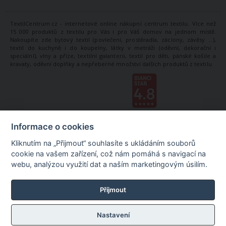
TextilCentrum.cz - internetové online nákupní centrum textilu. Více než
15 000 produktů z textilu pro Vás i pro Váš domov na jednom místě.
Nakoupíte zde bytový textil (povlečení, prostěradla, záclony, závěsy ...),
textil do kuchyně i do koupelny, látky v metráži (oděvní, dekorační i
speciální), vlny a příze, textilní galanterii, textil pro děti, pánské košile a
kravaty, oděvní doplňky a nepřeberné množství dalších produktů z textilu.
Informace o cookies
Kliknutím na „Přijmout“ souhlasíte s ukládáním souborů
cookie na vašem zařízení, což nám pomáhá s navigací na
webu, analýzou využití dat a naším marketingovým úsilím.
Příjmout
Nastavení
©
TextilCentrum.cz