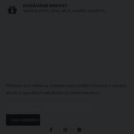
DODÁVÁME RADOST
splněná přání, slevy, akce, soutěže a ještě víc...
NEWSLETTER
Přihlaste se k odběru a získtejte nejčerstvější informace o slevách,
akcích a speciálních nabídkách na TextilCentrum.cz.
CHCI ODEBÍRAT
SLEDUJTE NÁS