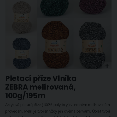
Přeskočit
Pletací příze Vlnika
na
začátek
ZEBRA melírovaná,
galerie
100g/195m
s
obrázky
Akrylová pletací příze (100% polyakryl) v jemném melírovaném
provedení. Melír je tvořen vždy jen dvěma barvami. Úplet tvoří