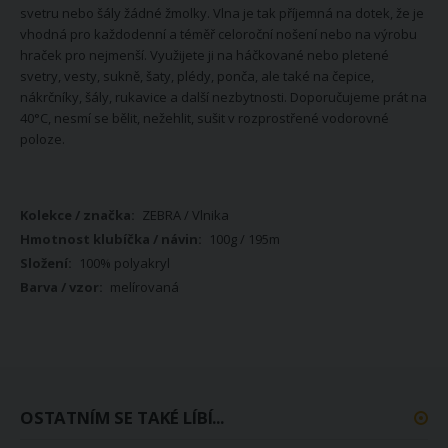
svetru nebo šály žádné žmolky. Vlna je tak příjemná na dotek, že je
vhodná pro každodenní a téměř celoroční nošení nebo na výrobu
hraček pro nejmenší. Využijete ji na háčkované nebo pletené
svetry, vesty, sukně, šaty, plédy, ponča, ale také na čepice,
nákrčníky, šály, rukavice a další nezbytnosti. Doporučujeme prát na
40°C, nesmí se bělit, nežehlit, sušit v rozprostřené vodorovné
poloze.
Více
ZEBRA / Vlnika
informací
100g / 195m
100% polyakryl
melírovaná
OSTATNÍM SE TAKÉ LÍBÍ...