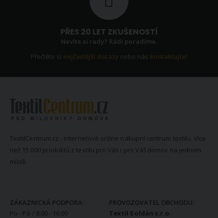
PŘES 20 LET ZKUŠENOSTÍ
Nevíte si rady? Rádi poradíme.
Přečtěte si
nejčastější dotazy
nebo nás
kontaktujte
!
TextilCentrum.cz - internetové online nákupní centrum textilu. Více
než 15 000 produktů z textilu pro Vás i pro Váš domov na jednom
místě.
KONTAKTNÍ INFORMACE
ZÁKAZNICKÁ PODPORA:
PROVOZOVATEL OBCHODU:
Po - Pá / 8:00 - 16:00
Textil Soldán s.r.o.