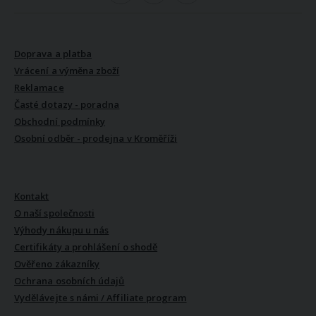
VŠE O NÁKUPU
Doprava a platba
Vrácení a výměna zboží
Reklamace
Časté dotazy - poradna
Obchodní podmínky
Osobní odběr - prodejna v Kroměříži
VŠE O NÁS
Kontakt
O naší společnosti
Výhody nákupu u nás
Certifikáty a prohlášení o shodě
Ověřeno zákazníky
Ochrana osobních údajů
Vydělávejte s námi / Affiliate program