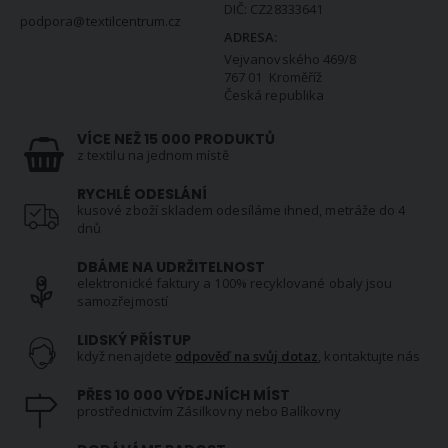
DIČ: CZ28333641
podpora@textilcentrum.cz
ADRESA:
Vejvanovského 469/8
767 01 Kroměříž
Česká republika
VÍCE NEŽ 15 000 PRODUKTŮ
z textilu na jednom místě
RYCHLÉ ODESLÁNÍ
kusové zboží skladem odesíláme ihned, metráže do 4
dnů
DBÁME NA UDRŽITELNOST
elektronické faktury a 100% recyklované obaly jsou
samozřejmostí
LIDSKÝ PŘÍSTUP
když nenajdete
odpověď na svůj dotaz
, kontaktujte nás
PŘES 10 000 VÝDEJNÍCH MÍST
prostřednictvím Zásilkovny nebo Balíkovny