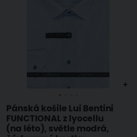
obrázky
Přeskočit
Pánská košile Lui Bentini
na
začátek
FUNCTIONAL z lyocellu
galerie
(na léto), světle modrá,
s
obrázky