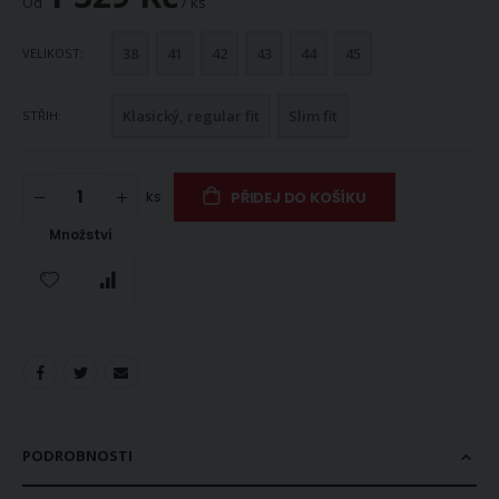
Od
/ ks
38
41
42
43
44
45
VELIKOST
Klasický, regular fit
Slim fit
STŘIH
ks
PŘIDEJ DO KOŠÍKU
Množství
PODROBNOSTI