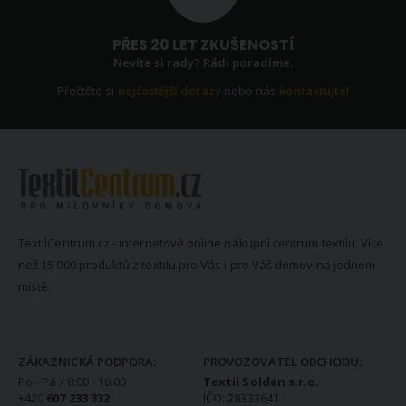
PŘES 20 LET ZKUŠENOSTÍ
Nevíte si rady? Rádi poradíme.
Přečtěte si
nejčastější dotazy
nebo nás
kontaktujte
!
TextilCentrum.cz - internetové online nákupní centrum textilu. Více
než 15 000 produktů z textilu pro Vás i pro Váš domov na jednom
místě.
KONTAKTNÍ INFORMACE
ZÁKAZNICKÁ PODPORA:
PROVOZOVATEL OBCHODU:
Po - Pá / 8:00 - 16:00
Textil Soldán s.r.o.
+420
607 233 332
IČO: 28333641