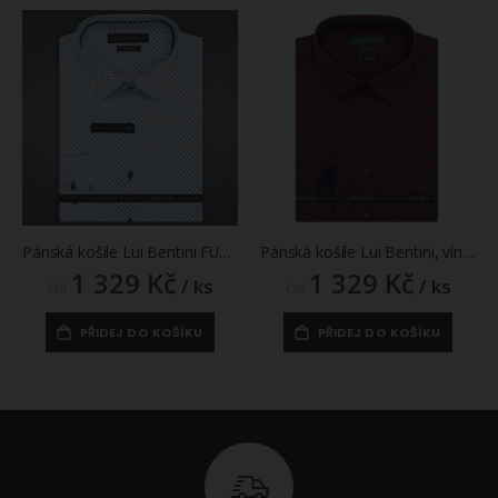
Pánská košile Lui Bentini FUNCTIONAL z lyocellu (na léto), bílá s tmavě modrými kolečky s tečkami LDF238, dlouhý rukáv, (regular + slim fit)
Pánská košile Lui Bentini, vínovo-černá vzorovaná LDS234, dlouhý rukáv, slim fit
1 329 Kč
1 329 Kč
/ ks
/ ks
Od
Od
PŘIDEJ DO KOŠÍKU
PŘIDEJ DO KOŠÍKU