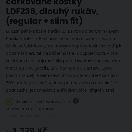
čárkované kostky
LDF236, dlouhý rukáv,
(regular + slim fit)
Luxusní pánská košile značky Lui Bentini s dlouhým rukávem.
Pánská košile Lui Bentini ve světle modré barvě se vzorem
čárek tvořících kostky a s tmavými doplňky. Košile se hodí jak
do zaměstnání, tak na běžné nošení i do společnosti. V této
košili Vám bude příjemně díky použití kvalitního inovovaného
materiálu 70% lyocellu, 25% bavlny a 5% elastanu. Lyocell
(nebo-li tencel) je velmi savé přírodní vlákno, které saje až o
50% tekutiny více než bavlna a přitom zachová na pokožce
pocit sucha, je nemačkavé a chladivé v létě, hřejivé v zimě.
Skladem
ihned 1 ks (více variant)
KÓD PRODUKTU (SKU)
LDF236
UPOZORNIT NA POKLES CENY
1 329 Kč