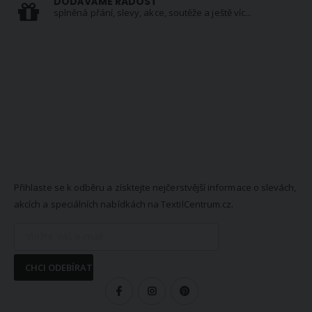
DODÁVÁME RADOST
splněná přání, slevy, akce, soutěže a ještě víc...
NEWSLETTER
Přihlaste se k odběru a získtejte nejčerstvější informace o slevách,
akcích a speciálních nabídkách na TextilCentrum.cz.
CHCI ODEBÍRAT
SLEDUJTE NÁS