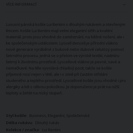
VÍCE INFORMACÍ
Luxusní pánská košile Lui Bentini s dlouhým rukávem a otevřeným
límcem. Košile Lui Bentini mají velmi elegantní střih a kvalitní
materiál, proto jsou vhodné do zaměstnání, na běžné nošení, ale i
ke společenským událostem. Lyocell (tencel) je přírodní vlákno
nové generace vyráběné z bukové nebo dubové celulózy pomocí
šetrného procesu. Jedná se o přelom ve výrobě textilií, nadmíru
šetrný k životnímu prostředí. Lyocellové vlákno je pevné, savé a
nemačkavé. Na těle vyvolává chladivý pocit, takže se košile
příjemně nosí nejen v létě, ale i v zimě při častém střídání
studeného a teplého prostředí. Lyocellové košile jsou vhodné i pro
alergiky a lidi s citlivou pokožkou. Je doporučeno je prát na nižší
teploty a žehlit na nízký stupeň.
Více
Business, Elegantní, Společenské
informací
Dlouhý rukáv
Lui Bentini