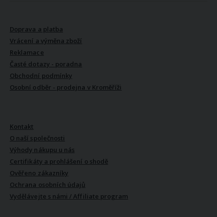
VŠE O NÁKUPU
Doprava a platba
Vrácení a výměna zboží
Reklamace
Časté dotazy - poradna
Obchodní podmínky
Osobní odběr - prodejna v Kroměříži
VŠE O NÁS
Kontakt
O naší společnosti
Výhody nákupu u nás
Certifikáty a prohlášení o shodě
Ověřeno zákazníky
Ochrana osobních údajů
Vydělávejte s námi / Affiliate program