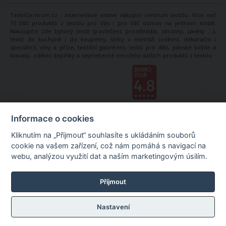
TextilCentrum.cz - internetové online nákupní centrum textilu. Více než
15 000 produktů z textilu pro Vás i pro Váš domov na jednom místě.
Nakoupíte zde bytový textil (povlečení, prostěradla, záclony, závěsy ...),
textil do kuchyně i do koupelny, látky v metráži (oděvní, dekorační i
speciální), vlny a příze, textilní galanterii, textil pro děti, pánské košile a
kravaty, oděvní doplňky a nepřeberné množství dalších produktů z textilu.
Informace o cookies
Kliknutím na „Přijmout“ souhlasíte s ukládáním souborů
cookie na vašem zařízení, což nám pomáhá s navigací na
webu, analýzou využití dat a naším marketingovým úsilím.
Příjmout
Nastavení
©
TextilCentrum.cz