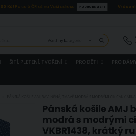
00 Kč!
Po celé ČR až na Vaši adresu!
|
Vrácení
PODROBNOSTI
ŠITÍ, PLETENÍ, TVOŘENÍ
PRO DĚTI
PRO DÁMY
PÁNSKÁ KOŠILE AMJ BAVLNĚNÁ, TMAVĚ MODRÁ S MODRÝMI CIK CAK ČÁRKAMI,
Pánská košile AMJ 
modrá s modrými ci
VKBR1438, krátký ru