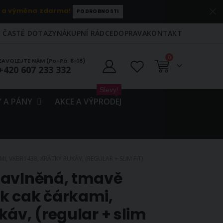
 a výměna zdarma!
PODROBNOSTI
ČASTÉ DOTAZY
NÁKUPNÍ RÁDCE
DOPRAVA
KONTAKT
položky
0
ZAVOLEJTE NÁM (Po-Pá: 8-16)
+420 607 233 332
Košík
Slevy!
 A PÁNY
AKCE A VÝPRODEJ
 VKBR1438, KRÁTKÝ RUKÁV, (REGULAR + SLIM FIT)
bavlněná, tmavě
k cak čárkami,
káv, (regular + slim