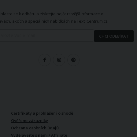
EWSLETTER
ihlaste se k odběru a získtejte nejčerstvější informace o
evách, akcích a speciálních nabídkách na TextilCentrum.cz.
CHCI ODEBÍRAT
LEDUJTE NÁS
Certifikáty a prohlášení o shodě
Ověřeno zákazníky
Ochrana osobních údajů
Vydělávejte s námi / Affiliate