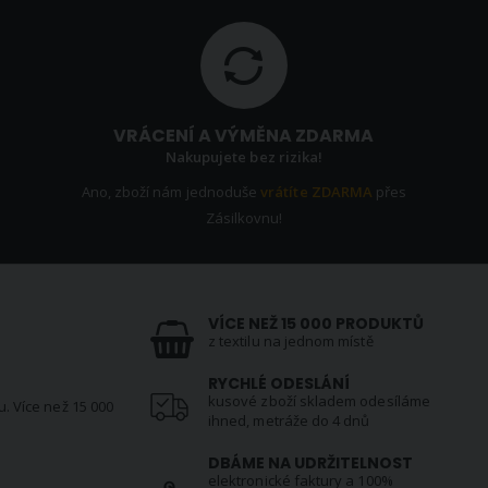
VRÁCENÍ A VÝMĚNA ZDARMA
Nakupujete bez rizika!
Ano, zboží nám jednoduše
vrátíte ZDARMA
přes
Zásilkovnu!
VÍCE NEŽ 15 000 PRODUKTŮ
z textilu na jednom místě
RYCHLÉ ODESLÁNÍ
kusové zboží skladem odesíláme
u. Více než 15 000
ihned, metráže do 4 dnů
DBÁME NA UDRŽITELNOST
elektronické faktury a 100%