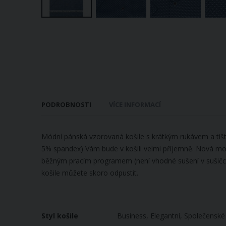
Přeskočit
na
začátek
galerie
s
obrázky
PODROBNOSTI
VÍCE INFORMACÍ
Módní pánská vzorovaná košile s krátkým rukávem a tiště
5% spandex) Vám bude v košili velmi příjemně. Nová moder
běžným pracím programem (není vhodné sušení v sušičce). K
košile můžete skoro odpustit.
Více
Styl košile
Business, Elegantní, Společenské
informací