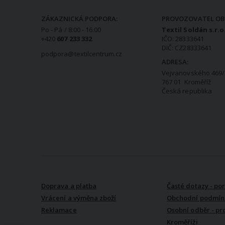
KONTAKTNÍ INFORMACE
ZÁKAZNICKÁ PODPORA:
PROVOZOVATEL OB
Po - Pá / 8:00 - 16:00
Textil Soldán s.r.o
+420
607 233 332
IČO: 28333641
DIČ: CZ28333641
podpora@textilcentrum.cz
ADRESA:
Vejvanovského 469/
767 01 Kroměříž
Česká republika
VŠE O NÁKUPU
Doprava a platba
Časté dotazy - po
Vrácení a výměna zboží
Obchodní podmín
Reklamace
Osobní odběr - pr
Kroměříži