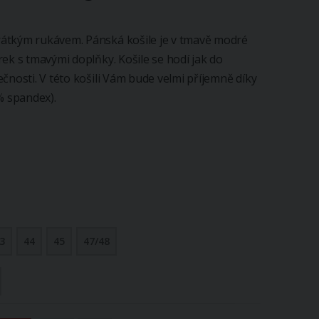
rátkým rukávem. Pánská košile je v tmavě modré
ek s tmavými doplňky. Košile se hodí jak do
čnosti. V této košili Vám bude velmi příjemně díky
% spandex).
3
44
45
47/48