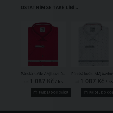
OSTATNÍM SE TAKÉ LÍBÍ...
Pánská košile AMJ bavlněná, červená puntíkovaná VKBR1280, krátký rukáv, (regular + slim fit)
Pánsk
1 087 Kč
1 087 Kč
/ ks
/ k
Od
Od
PŘIDEJ DO KOŠÍKU
PŘIDEJ DO KO