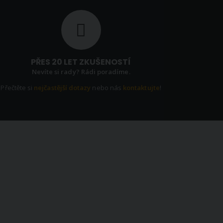
PŘES 20 LET ZKUŠENOSTÍ
Nevíte si rady? Rádi poradíme.
Přečtěte si
nejčastější dotazy
nebo nás
kontaktujte
!