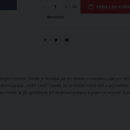
ks
PŘIDEJ DO KOŠÍ
Množství
ným vzorem. Košile je vhodná jak do obleku s kravatou, tak pro běžné
ní úprava „EASY CARE“ zajistí, že se košile méně krčí a její žehlení 
ošile je již vysrážená, při dodržení pokynů k praní se nesrazí. Budet