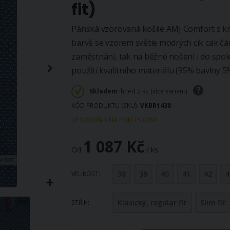
fit)
Pánská vzorovaná košile AMJ Comfort s k
barvě se vzorem světle modrých cik cak čár
zaměstnání, tak na běžné nošení i do spole
použití kvalitního materiálu (95% bavlny 5
Skladem
ihned 2 ks (více variant)
KÓD PRODUKTU (SKU)
VKBR1438
UPOZORNIT NA POKLES CENY
1 087 Kč
Od
/ ks
38
39
40
41
42
4
VELIKOST
Klasický, regular fit
Slim fit
STŘIH