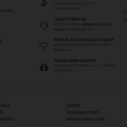
N
recyklované obaly jsou
samozřejmostí
CHODU:
Př
.
LIDSKÝ PŘÍSTUP
sl
když nenajdete
odpověď na svůj
dotaz
, kontaktujte nás
PŘES 10 000 VÝDEJNÍCH MÍST
8
prostřednictvím Zásilkovny nebo
Balíkovny
S
DODÁVÁME RADOST
splněná přání, slevy, akce, soutěže
a ještě víc...
VŠE O NÁS
radna
Kontakt
ky
O naší společnosti
odejna v
Výhody nákupu u nás