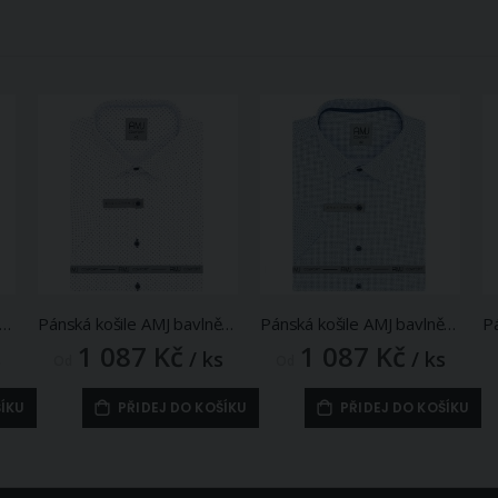
á košile AMJ bavlněná, světle šedá puntíkovaná VKBR1281, krátký rukáv, (regular + slim fit)
Pánská košile AMJ bavlněná, bílá puntíkovaná VKBR1288 krátký rukáv, (regular + slim fit)
Pánská košile AMJ bavlněná, bílá s modrými čárkami VKBR1278, krátký rukáv, (regular + slim fit)
1 087 Kč
1 087 Kč
s
/ ks
/ ks
Od
Od
ŠÍKU
PŘIDEJ DO KOŠÍKU
PŘIDEJ DO KOŠÍKU