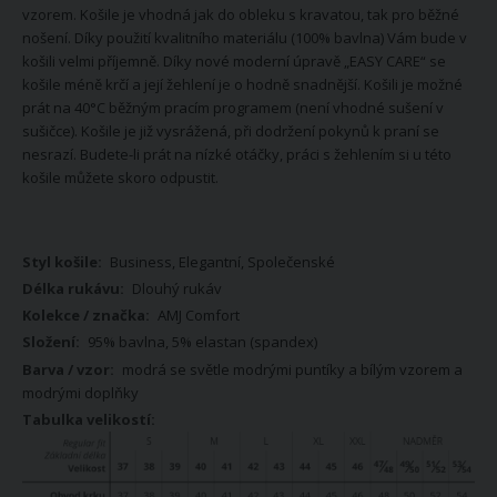
vzorem. Košile je vhodná jak do obleku s kravatou, tak pro běžné
nošení. Díky použití kvalitního materiálu (100% bavlna) Vám bude v
košili velmi příjemně. Díky nové moderní úpravě „EASY CARE“ se
košile méně krčí a její žehlení je o hodně snadnější. Košili je možné
prát na 40°C běžným pracím programem (není vhodné sušení v
sušičce). Košile je již vysrážená, při dodržení pokynů k praní se
nesrazí. Budete-li prát na nízké otáčky, práci s žehlením si u této
košile můžete skoro odpustit.
Více
Business, Elegantní, Společenské
informací
Dlouhý rukáv
AMJ Comfort
95% bavlna, 5% elastan (spandex)
modrá se světle modrými puntíky a bílým vzorem a
modrými doplňky