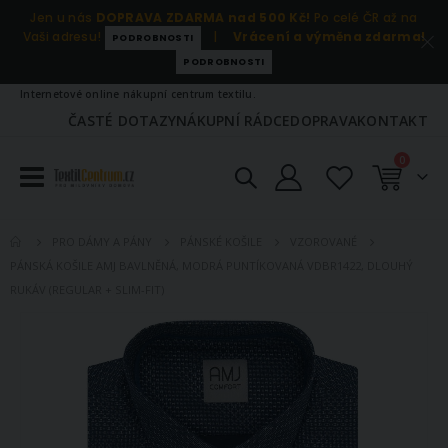
Jen u nás
DOPRAVA ZDARMA nad 500 Kč!
Po celé ČR až na
Vaši adresu!
|
Vrácení a výměna zdarma!
PODROBNOSTI
PODROBNOSTI
Internetové online nákupní centrum textilu.
ČASTÉ DOTAZY
NÁKUPNÍ RÁDCE
DOPRAVA
KONTAKT
položky
0
Košík
PRO DÁMY A PÁNY
PÁNSKÉ KOŠILE
VZOROVANÉ
PÁNSKÁ KOŠILE AMJ BAVLNĚNÁ, MODRÁ PUNTÍKOVANÁ VDBR1422, DLOUHÝ
RUKÁV (REGULAR + SLIM-FIT)
Přeskočit
na
konec
galerie
s
obrázky