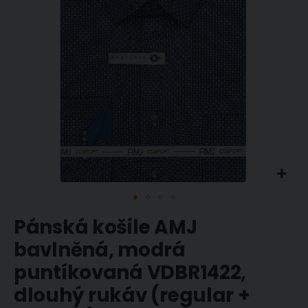
Přeskočit
Pánská košile AMJ
na
začátek
bavlněná, modrá
galerie
puntíkovaná VDBR1422,
s
obrázky
dlouhý rukáv (regular +