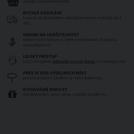
z textilu na jednom místě
RYCHLÉ ODESLÁNÍ
kusové zboží skladem odesíláme ihned, metráže do 4
dnů
DBÁME NA UDRŽITELNOST
elektronické faktury a 100% recyklované obaly jsou
samozřejmostí
LIDSKÝ PŘÍSTUP
když nenajdete
odpověď na svůj dotaz
, kontaktujte nás
PŘES 10 000 VÝDEJNÍCH MÍST
prostřednictvím Zásilkovny nebo Balíkovny
DODÁVÁME RADOST
splněná přání, slevy, akce, soutěže a ještě víc...