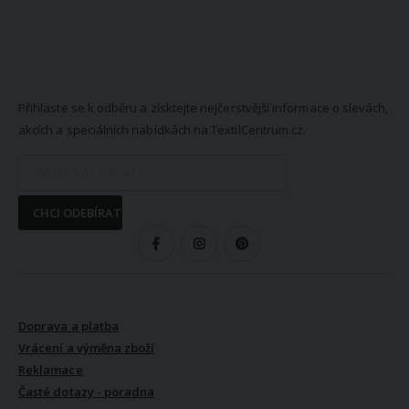
NEWSLETTER
Přihlaste se k odběru a získtejte nejčerstvější informace o slevách,
akcích a speciálních nabídkách na TextilCentrum.cz.
CHCI ODEBÍRAT
SLEDUJTE NÁS
VŠE O NÁKUPU
Doprava a platba
Vrácení a výměna zboží
Reklamace
Časté dotazy - poradna