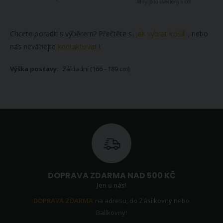
Chcete poradit s výběrem? Přečtěte si
Jak vybrat košili
, nebo
nás neváhejte
kontaktovat
!
Základní (166 - 189 cm)
DOPRAVA ZDARMA NAD 500 KČ
Jen u nás!
DOPRAVA ZDARMA
na adresu, do Zásilkovny nebo
Balíkovny!