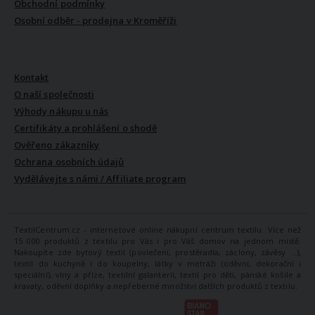
Obchodní podmínky
Osobní odběr - prodejna v Kroměříži
VŠE O NÁS
Kontakt
O naší společnosti
Výhody nákupu u nás
Certifikáty a prohlášení o shodě
Ověřeno zákazníky
Ochrana osobních údajů
Vydělávejte s námi / Affiliate program
TextilCentrum.cz - internetové online nákupní centrum textilu. Více než
15 000 produktů z textilu pro Vás i pro Váš domov na jednom místě.
Nakoupíte zde bytový textil (povlečení, prostěradla, záclony, závěsy ...),
textil do kuchyně i do koupelny, látky v metráži (oděvní, dekorační i
speciální), vlny a příze, textilní galanterii, textil pro děti, pánské košile a
kravaty, oděvní doplňky a nepřeberné množství dalších produktů z textilu.