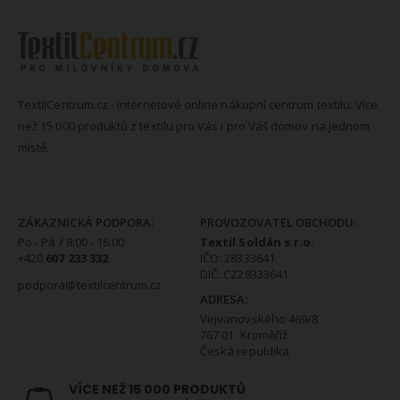
TextilCentrum.cz - internetové online nákupní centrum textilu. Více
než 15 000 produktů z textilu pro Vás i pro Váš domov na jednom
místě.
KONTAKTNÍ INFORMACE
ZÁKAZNICKÁ PODPORA:
PROVOZOVATEL OBCHODU:
Po - Pá / 8:00 - 16:00
Textil Soldán s.r.o.
+420
607 233 332
IČO: 28333641
DIČ: CZ28333641
podpora@textilcentrum.cz
ADRESA:
Vejvanovského 469/8
767 01 Kroměříž
Česká republika
VÍCE NEŽ 15 000 PRODUKTŮ