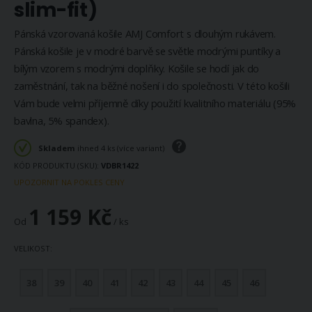
slim-fit)
Pánská vzorovaná košile AMJ Comfort s dlouhým rukávem.
Pánská košile je v modré barvě se světle modrými puntíky a
bílým vzorem s modrými doplňky. Košile se hodí jak do
zaměstnání, tak na běžné nošení i do společnosti. V této košili
Vám bude velmi příjemně díky použití kvalitního materiálu (95%
bavlna, 5% spandex).
Skladem
ihned 4 ks (více variant)
KÓD PRODUKTU (SKU)
VDBR1422
UPOZORNIT NA POKLES CENY
1 159 Kč
Od
/ ks
VELIKOST
38
39
40
41
42
43
44
45
46