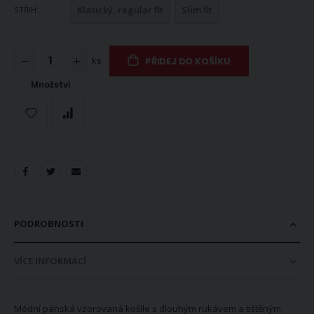
Klasický, regular fit
Slim fit
STŘIH
ks
PŘIDEJ DO KOŠÍKU
Množství
PODROBNOSTI
VÍCE INFORMACÍ
Módní pánská vzorovaná košile s dlouhým rukávem a tištěným