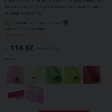
různých barvách o šíři 36 cm se hodní také jako ozdobná štola
na stůl či ozdobení židlí při různých oslavách. Návin v 1 balení
obsahuje 9 metrů látky.
Skladem
ihned 23 ks (více variant)
KÓD PRODUKTU (SKU)
20866
UPOZORNIT NA POKLES CENY
114 Kč
167 Kč
Od
/ ks
BARVA