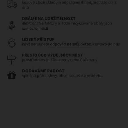
kusové zboží skladem odesíláme ihned, metráže do 4
dnů
DBÁME NA UDRŽITELNOST
elektronické faktury a 100% recyklované obaly jsou
samozřejmostí
LIDSKÝ PŘÍSTUP
když nenajdete
odpověď na svůj dotaz
, kontaktujte nás
PŘES 10 000 VÝDEJNÍCH MÍST
prostřednictvím Zásilkovny nebo Balíkovny
DODÁVÁME RADOST
splněná přání, slevy, akce, soutěže a ještě víc...