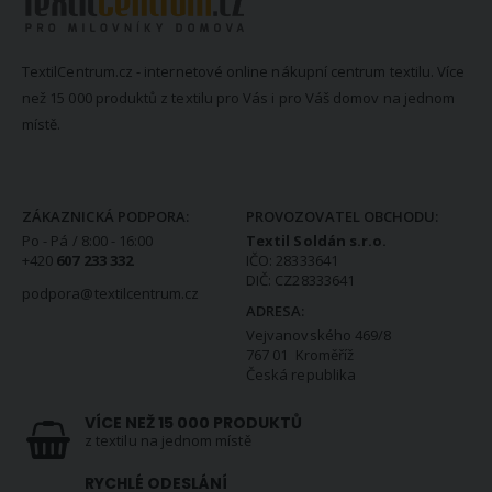
TextilCentrum.cz - internetové online nákupní centrum textilu. Více
než 15 000 produktů z textilu pro Vás i pro Váš domov na jednom
místě.
KONTAKTNÍ INFORMACE
ZÁKAZNICKÁ PODPORA:
PROVOZOVATEL OBCHODU:
Po - Pá / 8:00 - 16:00
Textil Soldán s.r.o.
+420
607 233 332
IČO: 28333641
DIČ: CZ28333641
podpora@textilcentrum.cz
ADRESA:
Vejvanovského 469/8
767 01 Kroměříž
Česká republika
VÍCE NEŽ 15 000 PRODUKTŮ
z textilu na jednom místě
RYCHLÉ ODESLÁNÍ