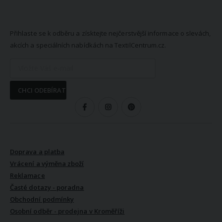
NEWSLETTER
Přihlaste se k odběru a získtejte nejčerstvější informace o slevách,
akcích a speciálních nabídkách na TextilCentrum.cz.
CHCI ODEBÍRAT
SLEDUJTE NÁS
VŠE O NÁKUPU
Doprava a platba
Vrácení a výměna zboží
Reklamace
Časté dotazy - poradna
Obchodní podmínky
Osobní odběr - prodejna v Kroměříži