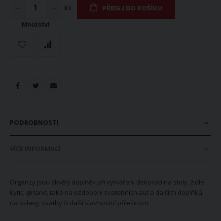
ks
PŘIDEJ DO KOŠÍKU
Množství
PODROBNOSTI
VÍCE INFORMACÍ
Organzy jsou skvělý doplněk při vytváření dekorací na stoly, židle,
kytic, girland, také na ozdobení svatebních aut a dalších doplňků
na oslavy, svatby či další slavnostní příležitosti.