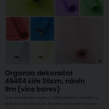
Přeskočit
Organza dekorační
na
začátek
45484 šíře 36cm, návin
galerie
9m (více barev)
s
obrázky
Štola nazývaná jako organza (100% polyester) je vhodná na
výzdobu slavnostní tabule i jiná dekorační použití. Organza v