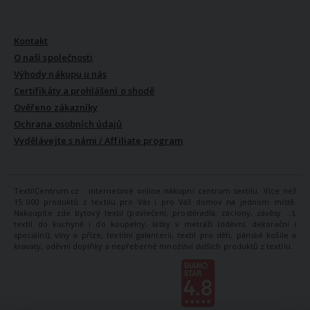
VŠE O NÁS
Kontakt
O naší společnosti
Výhody nákupu u nás
Certifikáty a prohlášení o shodě
Ověřeno zákazníky
Ochrana osobních údajů
Vydělávejte s námi / Affiliate program
TextilCentrum.cz - internetové online nákupní centrum textilu. Více než
15 000 produktů z textilu pro Vás i pro Váš domov na jednom místě.
Nakoupíte zde bytový textil (povlečení, prostěradla, záclony, závěsy ...),
textil do kuchyně i do koupelny, látky v metráži (oděvní, dekorační i
speciální), vlny a příze, textilní galanterii, textil pro děti, pánské košile a
kravaty, oděvní doplňky a nepřeberné množství dalších produktů z textilu.