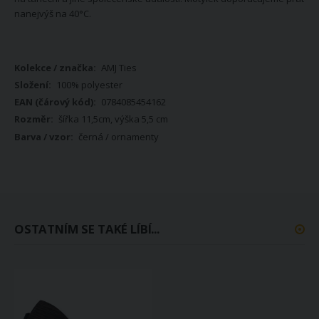
nanejvýš na 40°C.
Více
AMJ Ties
informací
100% polyester
0784085454162
šířka 11,5cm, výška 5,5 cm
černá / ornamenty
OSTATNÍM SE TAKÉ LÍBÍ...