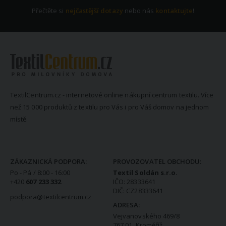
Přečtěte si
nejčastější dotazy
nebo nás
kontaktujte
!
TextilCentrum.cz - internetové online nákupní centrum textilu. Více
než 15 000 produktů z textilu pro Vás i pro Váš domov na jednom
místě.
KONTAKTNÍ INFORMACE
ZÁKAZNICKÁ PODPORA:
PROVOZOVATEL OBCHODU:
Po - Pá / 8:00 - 16:00
Textil Soldán s.r.o.
+420
607 233 332
IČO: 28333641
DIČ: CZ28333641
podpora@textilcentrum.cz
ADRESA:
Vejvanovského 469/8
767 01 Kroměříž