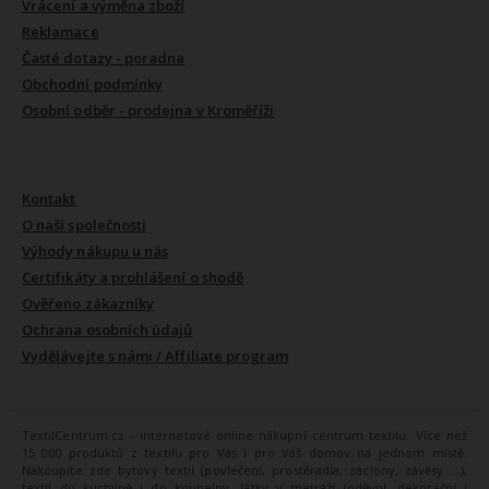
Vrácení a výměna zboží
Reklamace
Časté dotazy - poradna
Obchodní podmínky
Osobní odběr - prodejna v Kroměříži
VŠE O NÁS
Kontakt
O naší společnosti
Výhody nákupu u nás
Certifikáty a prohlášení o shodě
Ověřeno zákazníky
Ochrana osobních údajů
Vydělávejte s námi / Affiliate program
TextilCentrum.cz - internetové online nákupní centrum textilu. Více než
15 000 produktů z textilu pro Vás i pro Váš domov na jednom místě.
Nakoupíte zde bytový textil (povlečení, prostěradla, záclony, závěsy ...),
textil do kuchyně i do koupelny, látky v metráži (oděvní, dekorační i