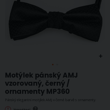
Přeskočit
Motýlek pánský AMJ
na
začátek
vzorovaný, černý /
galerie
ornamenty MP360
s
obrázky
Pánský elegantní motýlek AMJ v černé barvě s ornamenty.
Vyprodáno!