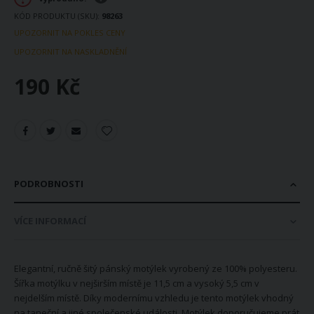
KÓD PRODUKTU (SKU)
98263
UPOZORNIT NA POKLES CENY
UPOZORNIT NA NASKLADNĚNÍ
190 Kč
PODROBNOSTI
VÍCE INFORMACÍ
Elegantní, ručně šitý pánský motýlek vyrobený ze 100% polyesteru.
Šířka motýlku v nejširším místě je 11,5 cm a vysoký 5,5 cm v
nejdelším místě. Díky modernímu vzhledu je tento motýlek vhodný
na taneční a jiné společenské události. Motýlek doporučujeme prát