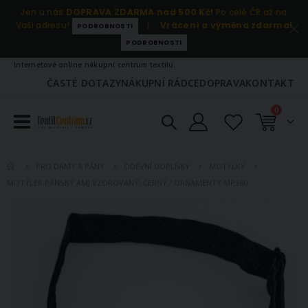
Jen u nás
DOPRAVA ZDARMA nad 500 Kč!
Po celé ČR až na
Vaši adresu!
|
Vrácení a výměna zdarma!
PODROBNOSTI
PODROBNOSTI
Internetové online nákupní centrum textilu.
ČASTÉ DOTAZY
NÁKUPNÍ RÁDCE
DOPRAVA
KONTAKT
položky
0
Košík
PRO DÁMY A PÁNY
ODĚVNÍ DOPLŇKY
MOTÝLKY
MOTÝLEK PÁNSKÝ AMJ VZOROVANÝ, ČERNÝ / ORNAMENTY MP360
Přeskočit
na
konec
galerie
s
obrázky