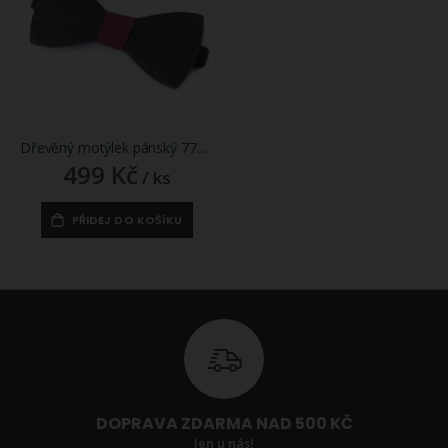
Dřevěný motýlek pánský 770144/20, přírodní hnědá / bordó
499 Kč
/ ks
PŘIDEJ DO KOŠÍKU
DOPRAVA ZDARMA NAD 500 KČ
Jen u nás!