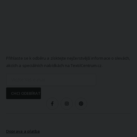
NEWSLETTER
Přihlaste se k odběru a získtejte nejčerstvější informace o slevách,
akcích a speciálních nabídkách na TextilCentrum.cz.
CHCI ODEBÍRAT
SLEDUJTE NÁS
VŠE O NÁKUPU
Doprava a platba