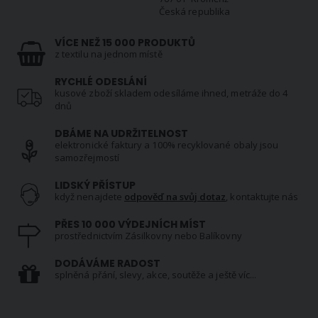
Česká republika
VÍCE NEŽ 15 000 PRODUKTŮ
z textilu na jednom místě
RYCHLÉ ODESLÁNÍ
kusové zboží skladem odesíláme ihned, metráže do 4
dnů
DBÁME NA UDRŽITELNOST
elektronické faktury a 100% recyklované obaly jsou
samozřejmostí
LIDSKÝ PŘÍSTUP
když nenajdete
odpověď na svůj dotaz
, kontaktujte nás
PŘES 10 000 VÝDEJNÍCH MÍST
prostřednictvím Zásilkovny nebo Balíkovny
DODÁVÁME RADOST
splněná přání, slevy, akce, soutěže a ještě víc...