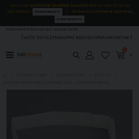
Jen u nás
DOPRAVA ZDARMA nad 500 Kč!
Po celé ČR až na
Vaši adresu!
|
Vrácení a výměna zdarma!
PODROBNOSTI
PODROBNOSTI
Internetové online nákupní centrum textilu.
ČASTÉ DOTAZY
NÁKUPNÍ RÁDCE
DOPRAVA
KONTAKT
položky
0
Košík
PRO DÁMY A PÁNY
ODĚVNÍ DOPLŇKY
MOTÝLKY
MOTÝLEK PÁNSKÝ AMJ VZOROVANÝ, BÍLÝ / ORNAMENTY MP348
Přeskočit
na
konec
galerie
s
obrázky