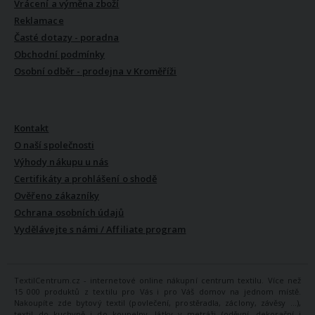
Vrácení a výměna zboží
Reklamace
Časté dotazy - poradna
Obchodní podmínky
Osobní odběr - prodejna v Kroměříži
VŠE O NÁS
Kontakt
O naší společnosti
Výhody nákupu u nás
Certifikáty a prohlášení o shodě
Ověřeno zákazníky
Ochrana osobních údajů
Vydělávejte s námi / Affiliate program
TextilCentrum.cz - internetové online nákupní centrum textilu. Více než
15 000 produktů z textilu pro Vás i pro Váš domov na jednom místě.
Nakoupíte zde bytový textil (povlečení, prostěradla, záclony, závěsy ...),
textil do kuchyně i do koupelny, látky v metráži (oděvní, dekorační i