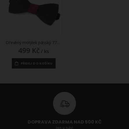
Dřevěný motýlek pánský 770144/20, přírodní hnědá / bordó
499 Kč
/ ks
PŘIDEJ DO KOŠÍKU
DOPRAVA ZDARMA NAD 500 KČ
Jen u nás!