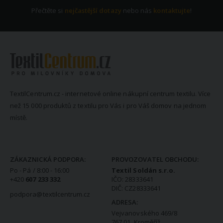
Přečtěte si
nejčastější dotazy
nebo nás
kontaktujte
!
TextilCentrum.cz - internetové online nákupní centrum textilu. Více
než 15 000 produktů z textilu pro Vás i pro Váš domov na jednom
místě.
KONTAKTNÍ INFORMACE
ZÁKAZNICKÁ PODPORA:
PROVOZOVATEL OBCHODU:
Po - Pá / 8:00 - 16:00
Textil Soldán s.r.o.
+420
607 233 332
IČO: 28333641
DIČ: CZ28333641
podpora@textilcentrum.cz
ADRESA:
Vejvanovského 469/8
767 01 Kroměříž