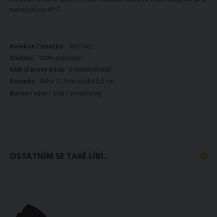
nanejvýš na 40°C.
Více
AMJ Ties
informací
100% polyester
0784085454087
šířka 11,5cm, výška 5,5 cm
bílá / ornamenty
OSTATNÍM SE TAKÉ LÍBÍ...