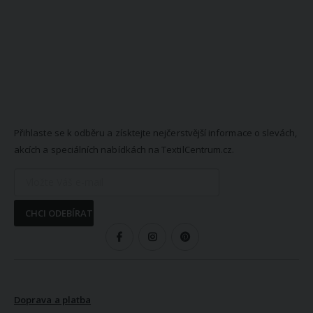
NEWSLETTER
Přihlaste se k odběru a získtejte nejčerstvější informace o slevách,
akcích a speciálních nabídkách na TextilCentrum.cz.
CHCI ODEBÍRAT
SLEDUJTE NÁS
VŠE O NÁKUPU
Doprava a platba