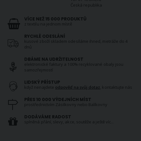
Česká republika
VÍCE NEŽ 15 000 PRODUKTŮ
z textilu na jednom místě
RYCHLÉ ODESLÁNÍ
kusové zboží skladem odesíláme ihned, metráže do 4
dnů
DBÁME NA UDRŽITELNOST
elektronické faktury a 100% recyklované obaly jsou
samozřejmostí
LIDSKÝ PŘÍSTUP
když nenajdete
odpověď na svůj dotaz
, kontaktujte nás
PŘES 10 000 VÝDEJNÍCH MÍST
prostřednictvím Zásilkovny nebo Balíkovny
DODÁVÁME RADOST
splněná přání, slevy, akce, soutěže a ještě víc...