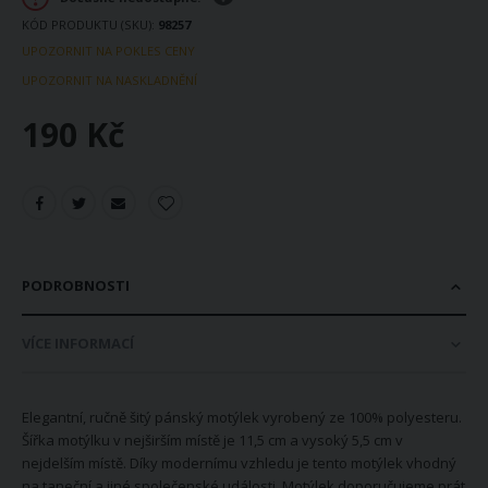
KÓD PRODUKTU (SKU)
98257
UPOZORNIT NA POKLES CENY
UPOZORNIT NA NASKLADNĚNÍ
190 Kč
PODROBNOSTI
VÍCE INFORMACÍ
Elegantní, ručně šitý pánský motýlek vyrobený ze 100% polyesteru.
Šířka motýlku v nejširším místě je 11,5 cm a vysoký 5,5 cm v
nejdelším místě. Díky modernímu vzhledu je tento motýlek vhodný
na taneční a jiné společenské události. Motýlek doporučujeme prát