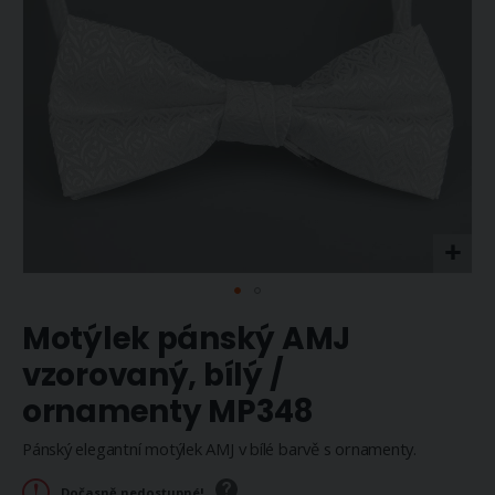
Přeskočit
Motýlek pánský AMJ
na
začátek
vzorovaný, bílý /
galerie
ornamenty MP348
s
obrázky
Pánský elegantní motýlek AMJ v bílé barvě s ornamenty.
Dočasně nedostupné!