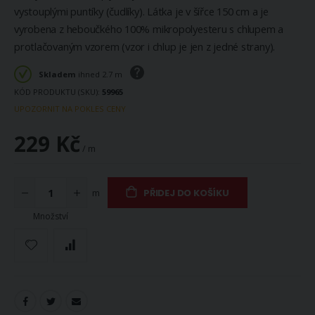
vystouplými puntíky (čudlíky). Látka je v šířce 150 cm a je
vyrobena z heboučkého 100% mikropolyesteru s chlupem a
protlačovaným vzorem (vzor i chlup je jen z jedné strany).
Skladem
ihned 2.7 m
KÓD PRODUKTU (SKU)
59965
UPOZORNIT NA POKLES CENY
229 Kč
/ m
m
PŘIDEJ DO KOŠÍKU
Množství