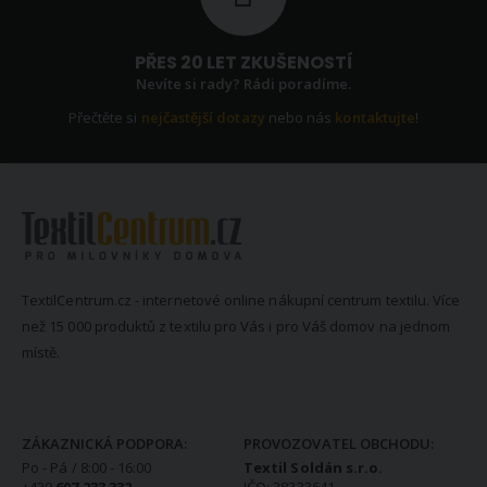
PŘES 20 LET ZKUŠENOSTÍ
Nevíte si rady? Rádi poradíme.
Přečtěte si
nejčastější dotazy
nebo nás
kontaktujte
!
TextilCentrum.cz - internetové online nákupní centrum textilu. Více
než 15 000 produktů z textilu pro Vás i pro Váš domov na jednom
místě.
KONTAKTNÍ INFORMACE
ZÁKAZNICKÁ PODPORA:
PROVOZOVATEL OBCHODU:
Po - Pá / 8:00 - 16:00
Textil Soldán s.r.o.
+420
607 233 332
IČO: 28333641