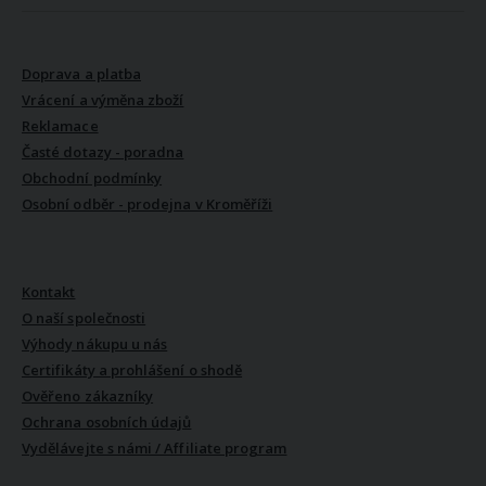
VŠE O NÁKUPU
Doprava a platba
Vrácení a výměna zboží
Reklamace
Časté dotazy - poradna
Obchodní podmínky
Osobní odběr - prodejna v Kroměříži
VŠE O NÁS
Kontakt
O naší společnosti
Výhody nákupu u nás
Certifikáty a prohlášení o shodě
Ověřeno zákazníky
Ochrana osobních údajů
Vydělávejte s námi / Affiliate program