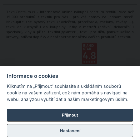
TextilCentrum.cz - internetové online nákupní centrum textilu. Více než
15 000 produktů z textilu pro Vás i pro Váš domov na jednom místě.
Nakoupíte zde bytový textil (povlečení, prostěradla, záclony, závěsy ...),
textil do kuchyně i do koupelny, látky v metráži (oděvní, dekorační i
speciální), vlny a příze, textilní galanterii, textil pro děti, pánské košile a
kravaty, oděvní doplňky a nepřeberné množství dalších produktů z textilu.
Informace o cookies
Kliknutím na „Přijmout“ souhlasíte s ukládáním souborů
cookie na vašem zařízení, což nám pomáhá s navigací na
webu, analýzou využití dat a naším marketingovým úsilím.
Příjmout
Nastavení
©
TextilCentrum.cz