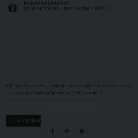
DODÁVÁME RADOST
splněná přání, slevy, akce, soutěže a ještě víc...
NEWSLETTER
Přihlaste se k odběru a získtejte nejčerstvější informace o slevách,
akcích a speciálních nabídkách na TextilCentrum.cz.
CHCI ODEBÍRAT
SLEDUJTE NÁS