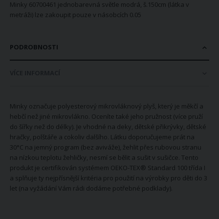
Minky 60700461 jednobarevná světle modrá, š.150cm (látka v
metráži) lze zakoupit pouze v násobcích 0.05
PODROBNOSTI
VÍCE INFORMACÍ
Minky označuje polyesterový mikrovláknový plyš, který je měkčí a
hebčí než jiné mikrovlákno. Oceníte také jeho pružnost (více pruží
do šířky než do délky). Je vhodné na deky, dětské přikrývky, dětské
hračky, polštáře a cokoliv dalšího. Látku doporučujeme prát na
30°C na jemný program (bez aviváže), žehlit přes rubovou stranu
na nízkou teplotu žehličky, nesmí se bělit a sušit v sušičce. Tento
produkt je certifikován systémem OEKO-TEX® Standard 100 třída I
a splňuje ty nejpřísnější kritéria pro použití na výrobky pro děti do 3
let (na vyžádání Vám rádi dodáme potřebné podklady).