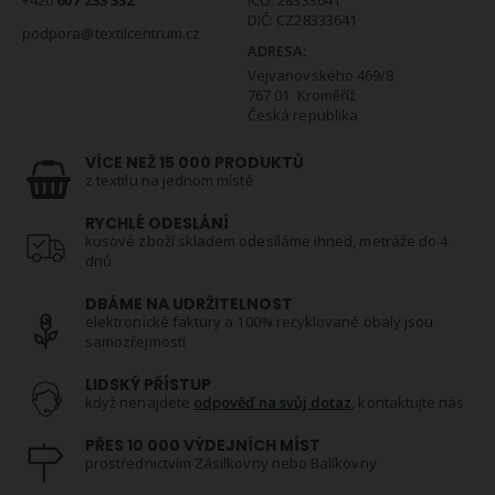
DIČ: CZ28333641
podpora@textilcentrum.cz
ADRESA:
Vejvanovského 469/8
767 01 Kroměříž
Česká republika
VÍCE NEŽ 15 000 PRODUKTŮ
z textilu na jednom místě
RYCHLÉ ODESLÁNÍ
kusové zboží skladem odesíláme ihned, metráže do 4
dnů
DBÁME NA UDRŽITELNOST
elektronické faktury a 100% recyklované obaly jsou
samozřejmostí
LIDSKÝ PŘÍSTUP
když nenajdete
odpověď na svůj dotaz
, kontaktujte nás
PŘES 10 000 VÝDEJNÍCH MÍST
prostřednictvím Zásilkovny nebo Balíkovny