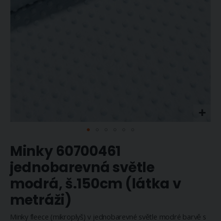
Přeskočit
Minky 60700461
na
začátek
jednobarevná světle
galerie
modrá, š.150cm (látka v
s
obrázky
metráži)
Minky fleece (mikroplyš) v jednobarevné světle modré barvě s