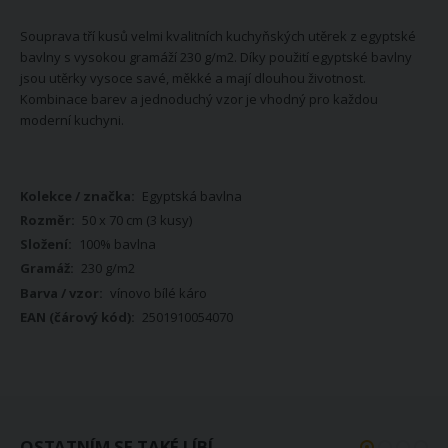
Souprava tří kusů velmi kvalitních kuchyňských utěrek z egyptské
bavlny s vysokou gramáží 230 g/m2. Díky použití egyptské bavlny
jsou utěrky vysoce savé, měkké a mají dlouhou životnost.
Kombinace barev a jednoduchý vzor je vhodný pro každou
moderní kuchyni.
Více
Egyptská bavlna
informací
50 x 70 cm (3 kusy)
100% bavlna
230 g/m2
vínovo bílé káro
2501910054070
OSTATNÍM SE TAKÉ LÍBÍ...