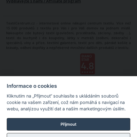
Vydělávejte s námi / Affiliate program
TextilCentrum.cz - internetové online nákupní centrum textilu. Více než
15 000 produktů z textilu pro Vás i pro Váš domov na jednom místě.
Nakoupíte zde bytový textil (povlečení, prostěradla, záclony, závěsy ...),
textil do kuchyně i do koupelny, látky v metráži (oděvní, dekorační i
speciální), vlny a příze, textilní galanterii, textil pro děti, pánské košile a
kravaty, oděvní doplňky a nepřeberné množství dalších produktů z textilu.
Informace o cookies
Kliknutím na „Přijmout“ souhlasíte s ukládáním souborů
cookie na vašem zařízení, což nám pomáhá s navigací na
webu, analýzou využití dat a naším marketingovým úsilím.
Příjmout