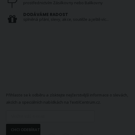
prostřednictvím Zásilkovny nebo Balíkovny
DODÁVÁME RADOST
splněná přání, slevy, akce, soutěže a ještě víc...
NEWSLETTER
Přihlaste se k odběru a získtejte nejčerstvější informace o slevách,
akcích a speciálních nabídkách na TextilCentrum.cz.
CHCI ODEBÍRAT