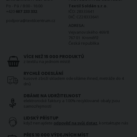
Po - Pá / 8:00 - 16:00
Textil Soldán s.r.o.
+420
607 233 332
IČO: 28333641
DIČ: CZ28333641
podpora@textilcentrum.cz
ADRESA:
Vejvanovského 469/8
767 01 Kroměříž
Česká republika
VÍCE NEŽ 15 000 PRODUKTŮ
z textilu na jednom místě
RYCHLÉ ODESLÁNÍ
kusové zboží skladem odesíláme ihned, metráže do 4
dnů
DBÁME NA UDRŽITELNOST
elektronické faktury a 100% recyklované obaly jsou
samozřejmostí
LIDSKÝ PŘÍSTUP
když nenajdete
odpověď na svůj dotaz
, kontaktujte nás
PŘES 10 000 VÝDEJNÍCH MÍST