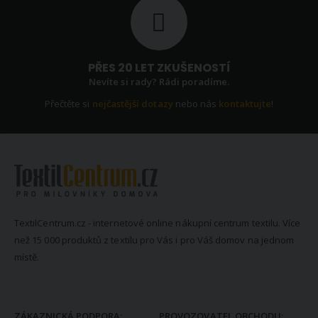
PŘES 20 LET ZKUŠENOSTÍ
Nevíte si rady? Rádi poradíme.
Přečtěte si
nejčastější dotazy
nebo nás
kontaktujte
!
TextilCentrum.cz - internetové online nákupní centrum textilu. Více
než 15 000 produktů z textilu pro Vás i pro Váš domov na jednom
místě.
KONTAKTNÍ INFORMACE
ZÁKAZNICKÁ PODPORA:
PROVOZOVATEL OBCHODU: