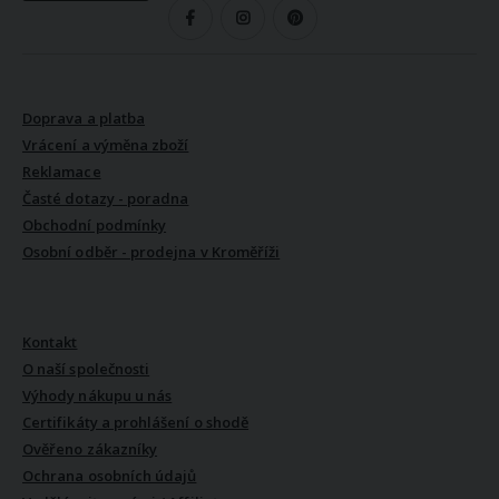
SLEDUJTE NÁS
VŠE O NÁKUPU
Doprava a platba
Vrácení a výměna zboží
Reklamace
Časté dotazy - poradna
Obchodní podmínky
Osobní odběr - prodejna v Kroměříži
VŠE O NÁS
Kontakt
O naší společnosti
Výhody nákupu u nás
Certifikáty a prohlášení o shodě
Ověřeno zákazníky
Ochrana osobních údajů