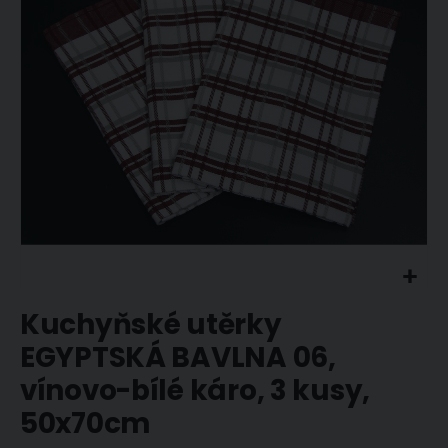
obrázky
Přeskočit
Kuchyňské utěrky
na
začátek
EGYPTSKÁ BAVLNA 06,
galerie
vínovo-bílé káro, 3 kusy,
s
obrázky
50x70cm