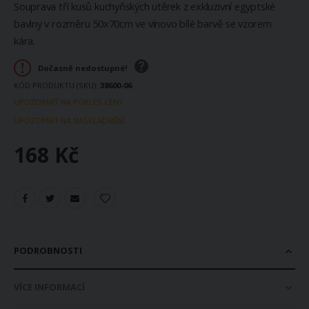
Souprava tří kusů kuchyňských utěrek z exkluzivní egyptské
bavlny v rozměru 50x70cm ve vínovo bílé barvě se vzorem
kára.
Dočasně nedostupné!
KÓD PRODUKTU (SKU)
38600-06
UPOZORNIT NA POKLES CENY
UPOZORNIT NA NASKLADNĚNÍ
168 Kč
PODROBNOSTI
VÍCE INFORMACÍ