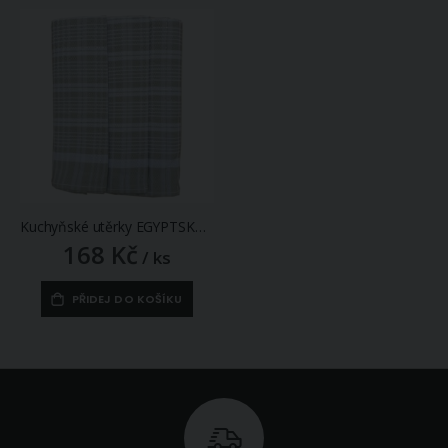
Kuchyňské utěrky EGYPTSKÁ BAVLNA 78, šedé drobné káro, 3 kusy, 50x70cm
168 Kč
/ ks
PŘIDEJ DO KOŠÍKU