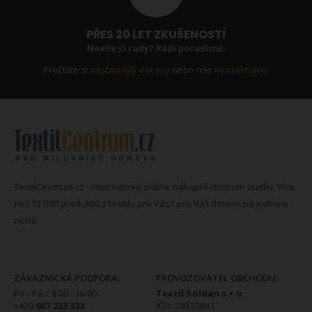
PŘES 20 LET ZKUŠENOSTÍ
Nevíte si rady? Rádi poradíme.
Přečtěte si
nejčastější dotazy
nebo nás
kontaktujte
!
TextilCentrum.cz - internetové online nákupní centrum textilu. Více
než 15 000 produktů z textilu pro Vás i pro Váš domov na jednom
místě.
KONTAKTNÍ INFORMACE
ZÁKAZNICKÁ PODPORA:
PROVOZOVATEL OBCHODU:
Po - Pá / 8:00 - 16:00
Textil Soldán s.r.o.
+420
607 233 332
IČO: 28333641