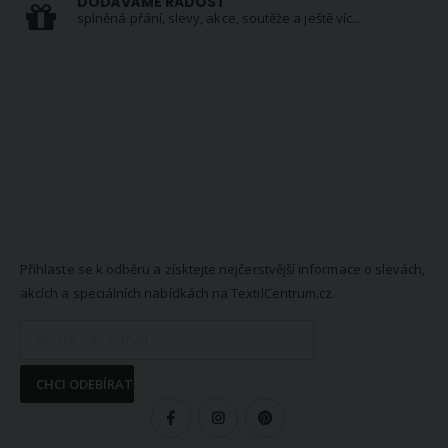
DODÁVÁME RADOST
splněná přání, slevy, akce, soutěže a ještě víc...
NEWSLETTER
Přihlaste se k odběru a získtejte nejčerstvější informace o slevách,
akcích a speciálních nabídkách na TextilCentrum.cz.
CHCI ODEBÍRAT
SLEDUJTE NÁS