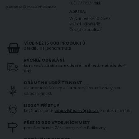
DIČ: CZ28333641
podpora@textilcentrum.cz
ADRESA:
Vejvanovského 469/8
767 01 Kroměříž
Česká republika
VÍCE NEŽ 15 000 PRODUKTŮ
z textilu na jednom místě
RYCHLÉ ODESLÁNÍ
kusové zboží skladem odesíláme ihned, metráže do 4
dnů
DBÁME NA UDRŽITELNOST
elektronické faktury a 100% recyklované obaly jsou
samozřejmostí
LIDSKÝ PŘÍSTUP
když nenajdete
odpověď na svůj dotaz
, kontaktujte nás
PŘES 10 000 VÝDEJNÍCH MÍST
prostřednictvím Zásilkovny nebo Balíkovny