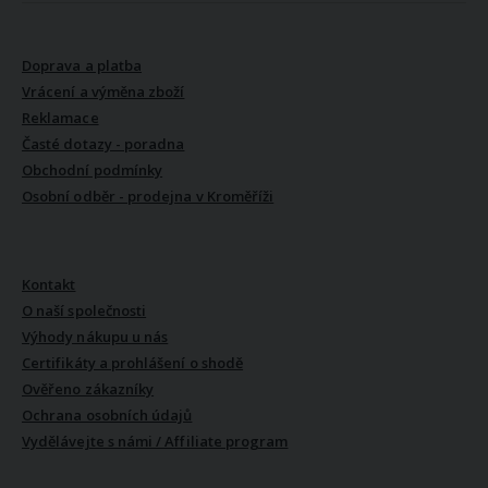
VŠE O NÁKUPU
Doprava a platba
Vrácení a výměna zboží
Reklamace
Časté dotazy - poradna
Obchodní podmínky
Osobní odběr - prodejna v Kroměříži
VŠE O NÁS
Kontakt
O naší společnosti
Výhody nákupu u nás
Certifikáty a prohlášení o shodě
Ověřeno zákazníky
Ochrana osobních údajů
Vydělávejte s námi / Affiliate program