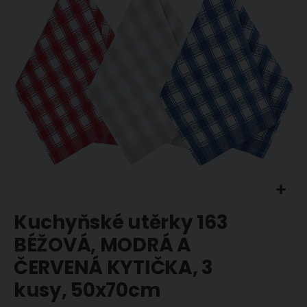
obrázky
Přeskočit
Kuchyňské utěrky 163
na
začátek
BÉŽOVÁ, MODRÁ A
galerie
ČERVENÁ KYTIČKA, 3
s
obrázky
kusy, 50x70cm