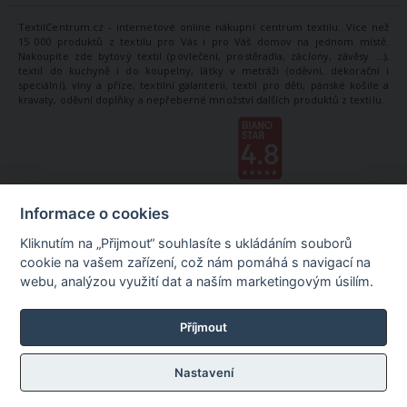
TextilCentrum.cz - internetové online nákupní centrum textilu. Více než
15 000 produktů z textilu pro Vás i pro Váš domov na jednom místě.
Nakoupíte zde bytový textil (povlečení, prostěradla, záclony, závěsy ...),
textil do kuchyně i do koupelny, látky v metráži (oděvní, dekorační i
speciální), vlny a příze, textilní galanterii, textil pro děti, pánské košile a
kravaty, oděvní doplňky a nepřeberné množství dalších produktů z textilu.
Informace o cookies
Kliknutím na „Přijmout“ souhlasíte s ukládáním souborů
cookie na vašem zařízení, což nám pomáhá s navigací na
webu, analýzou využití dat a naším marketingovým úsilím.
Příjmout
Nastavení
©
TextilCentrum.cz