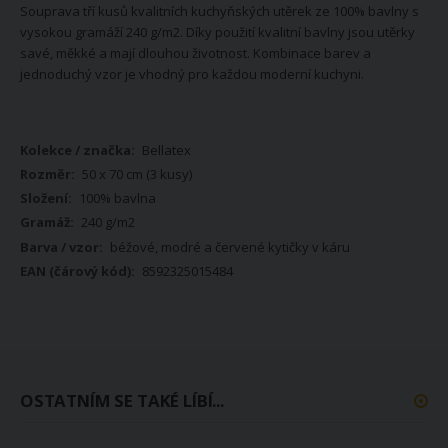
Souprava tří kusů kvalitních kuchyňských utěrek ze 100% bavlny s
vysokou gramáží 240 g/m2. Díky použití kvalitní bavlny jsou utěrky
savé, měkké a mají dlouhou životnost. Kombinace barev a
jednoduchý vzor je vhodný pro každou moderní kuchyni.
Více
Bellatex
informací
50 x 70 cm (3 kusy)
100% bavlna
240 g/m2
béžové, modré a červené kytičky v káru
8592325015484
OSTATNÍM SE TAKÉ LÍBÍ...