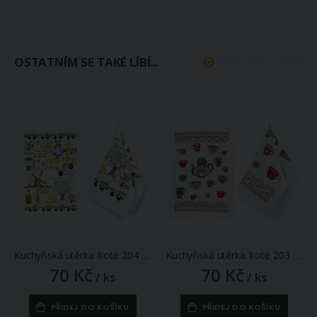
OSTATNÍM SE TAKÉ LÍBÍ...
Kuchyňská utěrka froté 204 OLIVY, zeleno-žlutá 1 kus, 40x60cm
Kuchyňská utěrka froté 203 ČAJOVÁ KONVIČKA, zelená 1 kus, 40x60cm
70 Kč
70 Kč
/ ks
/ ks
PŘIDEJ DO KOŠÍKU
PŘIDEJ DO KOŠÍKU