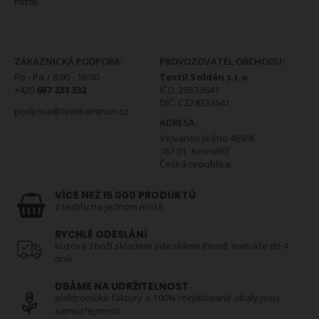
místě.
KONTAKTNÍ INFORMACE
ZÁKAZNICKÁ PODPORA:
PROVOZOVATEL OBCHODU:
Po - Pá / 8:00 - 16:00
Textil Soldán s.r.o.
+420
607 233 332
IČO: 28333641
DIČ: CZ28333641
podpora@textilcentrum.cz
ADRESA:
Vejvanovského 469/8
767 01 Kroměříž
Česká republika
VÍCE NEŽ 15 000 PRODUKTŮ
z textilu na jednom místě
RYCHLÉ ODESLÁNÍ
kusové zboží skladem odesíláme ihned, metráže do 4
dnů
DBÁME NA UDRŽITELNOST
elektronické faktury a 100% recyklované obaly jsou
samozřejmostí