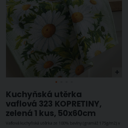
Přeskočit
Kuchyňská utěrka
na
začátek
vaflová 323 KOPRETINY,
galerie
zelená 1 kus, 50x60cm
s
obrázky
Vaflová kuchyňská utěrka ze 100% bavlny (gramáž 175g/m2) v