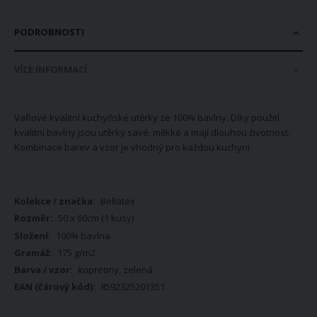
PODROBNOSTI
VÍCE INFORMACÍ
Vaflové kvalitní kuchyňské utěrky ze 100% bavlny. Díky použití
kvalitní bavlny jsou utěrky savé, měkké a mají dlouhou životnost.
Kombinace barev a vzor je vhodný pro každou kuchyni.
Více
Bellatex
informací
50 x 60cm (1 kusy)
100% bavlna
175 g/m2
kopretiny, zelená
8592325201351