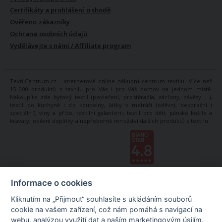
Certifikáty a prohlášení o shodě
Ověřeno zákazníky
Ochrana osobních údajů
Vydělávejte s námi / Affiliate program
TextilCentrum.cz - internetové online nákupní centrum textilu. Více než
15 000 produktů z textilu pro Vás i pro Váš domov na jednom místě.
Nakoupíte zde bytový textil (povlečení, prostěradla, záclony, závěsy ...),
textil do kuchyně i do koupelny, látky v metráži (oděvní, dekorační i
speciální), vlny a příze, textilní galanterii, textil pro děti, pánské košile a
kravaty, oděvní doplňky a nepřeberné množství dalších produktů z textilu.
Informace o cookies
Kliknutím na „Přijmout“ souhlasíte s ukládáním souborů
cookie na vašem zařízení, což nám pomáhá s navigací na
webu, analýzou využití dat a naším marketingovým úsilím.