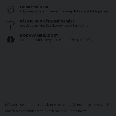
LIDSKÝ PŘÍSTUP
když nenajdete
odpověď na svůj dotaz
, kontaktujte nás
PŘES 10 000 VÝDEJNÍCH MÍST
prostřednictvím Zásilkovny nebo Balíkovny
DODÁVÁME RADOST
splněná přání, slevy, akce, soutěže a ještě víc...
NEWSLETTER
Přihlaste se k odběru a získtejte nejčerstvější informace o slevách,
akcích a speciálních nabídkách na TextilCentrum.cz.