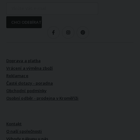
CHCI ODEBÍRAT
SLEDUJTE NÁS
VŠE O NÁKUPU
Doprava a platba
Vrácení a výměna zboží
Reklamace
Časté dotazy - poradna
Obchodní podmínky
Osobní odběr - prodejna v Kroměříži
VŠE O NÁS
Kontakt
O naší společnosti
Výhody nákupu u nás