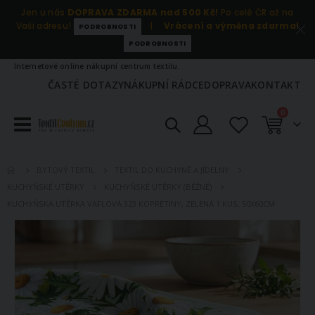
Jen u nás
DOPRAVA ZDARMA nad 500 Kč!
Po celé ČR až na
Vaši adresu!
|
Vrácení a výměna zdarma!
PODROBNOSTI
PODROBNOSTI
Internetové online nákupní centrum textilu.
ČASTÉ DOTAZY
NÁKUPNÍ RÁDCE
DOPRAVA
KONTAKT
položky
0
Košík
BYTOVÝ TEXTIL
TEXTIL DO KUCHYNĚ A JÍDELNY
KUCHYŇSKÉ UTĚRKY
KUCHYŇSKÉ UTĚRKY (BĚŽNÉ)
KUCHYŇSKÁ UTĚRKA VAFLOVÁ 323 KOPRETINY, ZELENÁ 1 KUS, 50X60CM
Přeskočit
na
konec
galerie
s
obrázky