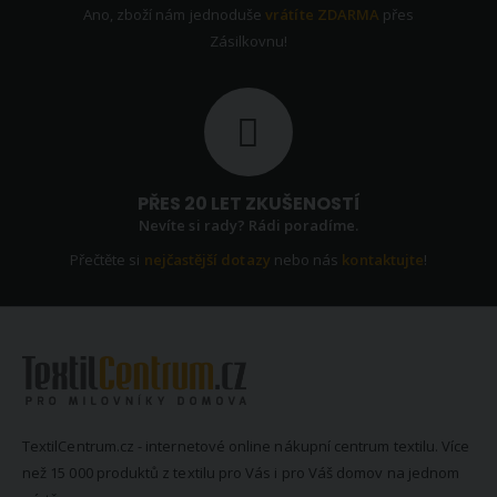
Ano, zboží nám jednoduše
vrátíte ZDARMA
přes
Zásilkovnu!
PŘES 20 LET ZKUŠENOSTÍ
Nevíte si rady? Rádi poradíme.
Přečtěte si
nejčastější dotazy
nebo nás
kontaktujte
!
TextilCentrum.cz - internetové online nákupní centrum textilu. Více
než 15 000 produktů z textilu pro Vás i pro Váš domov na jednom