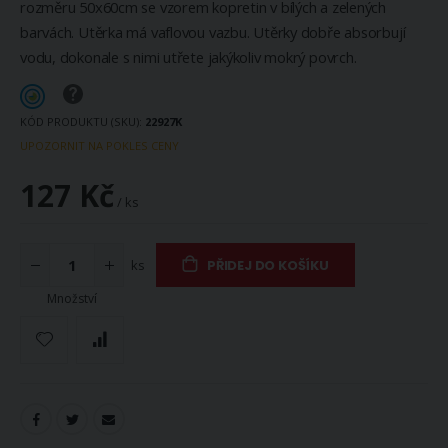
rozměru 50x60cm se vzorem kopretin v bílých a zelených
barvách. Utěrka má vaflovou vazbu. Utěrky dobře absorbují
vodu, dokonale s nimi utřete jakýkoliv mokrý povrch.
KÓD PRODUKTU (SKU)
22927K
UPOZORNIT NA POKLES CENY
127 Kč
/ ks
ks
PŘIDEJ DO KOŠÍKU
Množství