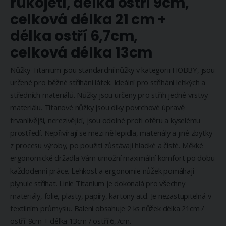
rukojetí, délka ostří 9cm,
celková délka 21 cm +
délka ostří 6,7cm,
celková délka 13cm
Nůžky Titanium jsou standardní nůžky v kategorii HOBBY, jsou
určené pro běžné stříhání látek. Ideální pro stříhání lehkých a
středních materiálů. Nůžky jsou určeny pro střih jedné vrstvy
materiálu. Titanové nůžky jsou díky povrchové úpravě
trvanlivější, nerezivějící, jsou odolné proti otěru a kyselému
prostředí. Nepřivírají se mezi ně lepidla, materiály a jiné zbytky
z procesu výroby, po použití zůstávají hladké a čisté. Měkké
ergonomické držadla Vám umožní maximální komfort po dobu
každodenní práce. Lehkost a ergonomie nůžek pomáhají
plynule stříhat. Linie Titanium je dokonalá pro všechny
materiály, folie, plasty, papíry, kartony atd. Je nezastupitelná v
textilním průmyslu. Balení obsahuje 2 ks nůžek délka 21cm /
ostří-9cm + délka 13cm / ostří 6,7cm.