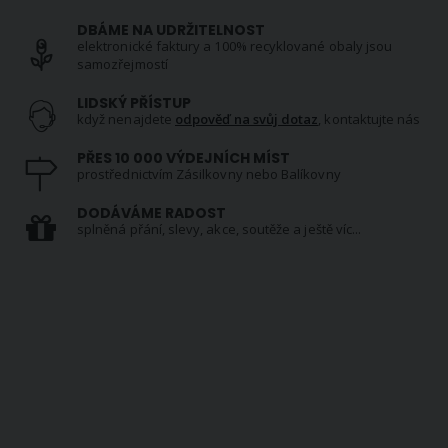
DBÁME NA UDRŽITELNOST
elektronické faktury a 100% recyklované obaly jsou
samozřejmostí
LIDSKÝ PŘÍSTUP
když nenajdete
odpověď na svůj dotaz
, kontaktujte nás
PŘES 10 000 VÝDEJNÍCH MÍST
prostřednictvím Zásilkovny nebo Balíkovny
DODÁVÁME RADOST
splněná přání, slevy, akce, soutěže a ještě víc...
NEWSLETTER