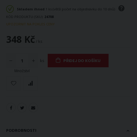
Skladem ihned
1 ks (větší počet na objednávku do 10 dnů)
KÓD PRODUKTU (SKU)
24708
UPOZORNIT NA POKLES CENY
348 Kč
/ ks
ks
PŘIDEJ DO KOŠÍKU
Množství
PODROBNOSTI