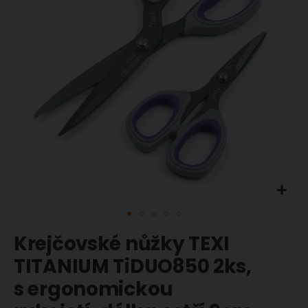
obrázky
Přeskočit
Krejčovské nůžky TEXI
na
začátek
TITANIUM TiDUO850 2ks,
galerie
s ergonomickou
s
obrázky