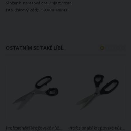
nerezová ocel / plast / titan
5904341698160
OSTATNÍM SE TAKÉ LÍBÍ...
Profesionální krejčovské nůžky pro leváky KAI N5210 L, hladké ostří, s ergonomickou rukojetí, délka 21cm (8")
Profesionální krejčovské nůžky KAI N5210 SE, mikrozoubky, s ergonomickou rukojetí, délka 21cm (8")