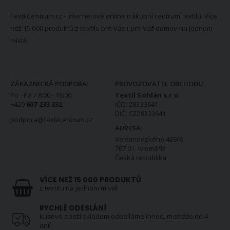
TextilCentrum.cz - internetové online nákupní centrum textilu. Více
než 15 000 produktů z textilu pro Vás i pro Váš domov na jednom
místě.
KONTAKTNÍ INFORMACE
ZÁKAZNICKÁ PODPORA:
PROVOZOVATEL OBCHODU:
Po - Pá / 8:00 - 16:00
Textil Soldán s.r.o.
+420
607 233 332
IČO: 28333641
DIČ: CZ28333641
podpora@textilcentrum.cz
ADRESA:
Vejvanovského 469/8
767 01 Kroměříž
Česká republika
VÍCE NEŽ 15 000 PRODUKTŮ
z textilu na jednom místě
RYCHLÉ ODESLÁNÍ
kusové zboží skladem odesíláme ihned, metráže do 4
dnů