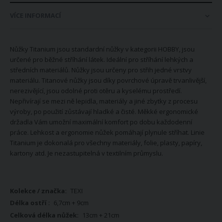
VÍCE INFORMACÍ
Nůžky Titanium jsou standardní nůžky v kategorii HOBBY, jsou
určené pro běžné stříhání látek. Ideální pro stříhání lehkých a
středních materiálů. Nůžky jsou určeny pro střih jedné vrstvy
materiálu. Titanové nůžky jsou díky povrchové úpravě trvanlivější,
nerezivějící, jsou odolné proti otěru a kyselému prostředí.
Nepřivírají se mezi ně lepidla, materiály a jiné zbytky z procesu
výroby, po použití zůstávají hladké a čisté. Měkké ergonomické
držadla Vám umožní maximální komfort po dobu každodenní
práce. Lehkost a ergonomie nůžek pomáhají plynule stříhat. Linie
Titanium je dokonalá pro všechny materiály, folie, plasty, papíry,
kartony atd. Je nezastupitelná v textilním průmyslu.
Více
TEXI
informací
6,7cm + 9cm
13cm + 21cm