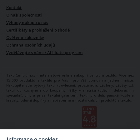
Kontakt
O naší společnosti
Výhody nákupu u nás
Certifikáty a prohlášení o shodě
Ověřeno zákazníky
Ochrana osobních údajů
Vydělávejte s námi / Affiliate program
TextilCentrum.cz - internetové online nákupní centrum textilu. Více než
15 000 produktů z textilu pro Vás i pro Váš domov na jednom místě.
Nakoupíte zde bytový textil (povlečení, prostěradla, záclony, závěsy ...),
textil do kuchyně i do koupelny, látky v metráži (oděvní, dekorační i
speciální), vlny a příze, textilní galanterii, textil pro děti, pánské košile a
kravaty, oděvní doplňky a nepřeberné množství dalších produktů z textilu.
Informace o cookies