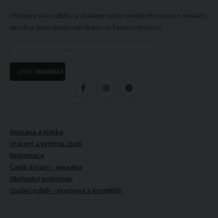
Přihlaste se k odběru a získtejte nejčerstvější informace o slevách,
akcích a speciálních nabídkách na TextilCentrum.cz.
CHCI ODEBÍRAT
SLEDUJTE NÁS
VŠE O NÁKUPU
Doprava a platba
Vrácení a výměna zboží
Reklamace
Časté dotazy - poradna
Obchodní podmínky
Osobní odběr - prodejna v Kroměříži
VŠE O NÁS